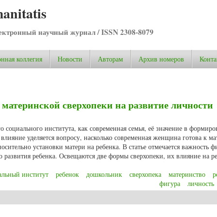
anitatis
ктронный научный журнал / ISSN 2308-8079
нная коллегия
Новости
Авторам
Архив номеров
Конта
материнской сверхопеки на развитие личности
го социального института, как современная семья, её значение в формир
влияние уделяется вопросу, насколько современная женщина готова к ма
носительно установки матери на ребенка. В статье отмечается важность 
о развития ребенка. Освещаются две формы сверхопеки, их влияние на ре
альный институт
ребенок
дошкольник
сверхопека
материнство
р
фигура
личность
материнской сверхопеки на развитие личности дошкольника