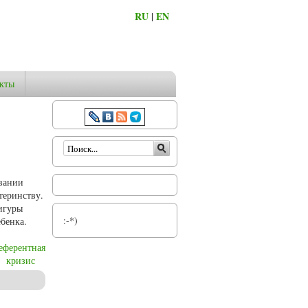
RU
|
EN
кты
Форма поиска
овании
теринству.
фигуры
:-*)
бенка.
еферентная
кризис