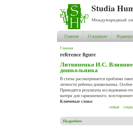
Studia Hum
Международный эле
Главная
О журнале
Редакцио
Вы здесь
Главная
reference figure
Литвиненко И.С. Влияние 
дошкольника
В статье рассматривается проблема тако
личности ребенка-дошкольника. Особое 
Приводятся результаты исследования от
матери для гармоничного, всестороннег
Ключевые слова:
семья
соци
Подробнее
о Литвиненко И.С. Влияние 