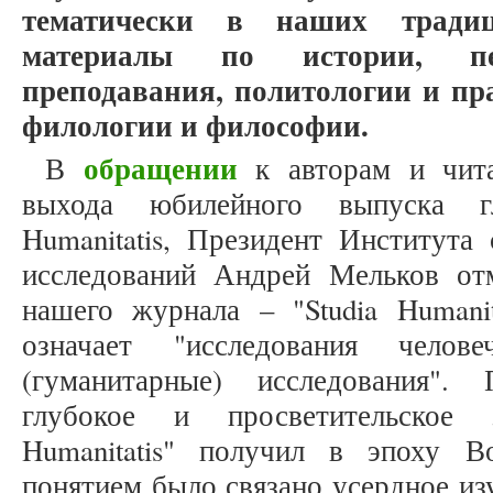
тематически в наших тради
материалы по истории, пе
преподавания, политологии и пра
филологии и философии.
обращении
В
к авторам и чита
выхода юбилейного выпуска гл
Humanitatis, Президент Института
исследований Андрей Мельков от
нашего журнала – "Studia Humanit
означает "исследования человеч
(гуманитарные) исследования".
глубокое и просветительское 
Humanitatis" получил в эпоху В
понятием было связано усердное изу