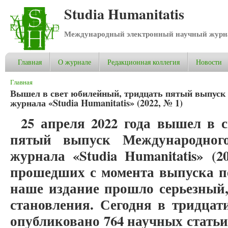
Studia Humanitatis
Международный электронный научный журнал
Главная
О журнале
Редакционная коллегия
Новости
Вы здесь
Главная
Вышел в свет юбилейный, тридцать пятый выпуск 
журнала «Studia Humanitatis» (2022, № 1)
25 апреля 2022 года вышел в 
пятый выпуск Международного
журнала «Studia Humanitatis»
(2
прошедших с момента выпуска пе
наше издание прошло серьезный
становления. Сегодня в тридца
опубликовано 764 научных стать