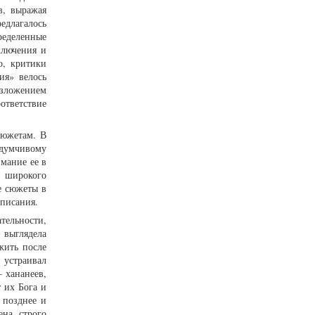
в, выражая
едлагалось
ределенные
ключения и
о, критики
ия» велось
изложением
ответствие
сюжетам. В
вдумчивому
мание ее в
е широкого
е сюжеты в
описания.
ательности,
 выглядела
жить после
 устраивал
 хананеев,
 их Бога и
 позднее и
на строго