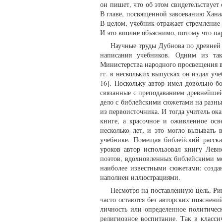
он пишет, что об этом свидетельствуе
В главе, посвященной завоеванию Хана
В целом, учебник отражает стремление
И это вполне объяснимо, потому что па
Научные труды Дубнова по древней 
написания учебников. Одним из так
Министерства народного просвещения 
гг. в нескольких выпусках он издал у
16]. Поскольку автор имел довольно 
связанные с преподаванием древнейшей
дело с библейскими сюжетами на разны
из первоисточника. И тогда учитель ока
книге, а красочное и оживленное ос
несколько лет, и это могло вызывать
учебнике. Помещая библейский расска
уроков автор использовал книгу Левн
поэтов, вдохновленных библейскими мо
наиболее известными сюжетами: созда
наполнен иллюстрациями.
Несмотря на поставленную цель, Ри
часто остаются без авторских пояснени
личность или определенное политичес
религиозное воспитание. Так в класс