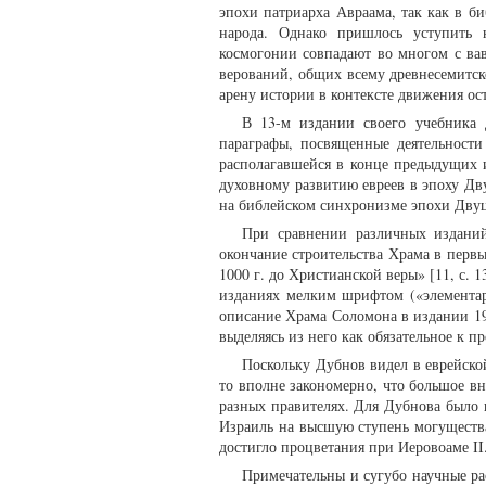
эпохи патриарха Авраама, так как в б
народа. Однако пришлось уступить 
космогонии совпадают во многом с ва
верований, общих всему древнесемитск
арену истории в контексте движения о
В 13-м издании своего учебника 
параграфы, посвященные деятельности
располагавшейся в конце предыдущих 
духовному развитию евреев в эпоху Д
на библейском синхронизме эпохи Двуц
При сравнении различных изданий
окончание строительства Храма в первы
1000 г. до Христианской веры» [11, с. 
изданиях мелким шрифтом («элементарн
описание Храма Соломона в издании 19
выделяясь из него как обязательное к п
Поскольку Дубнов видел в еврейско
то вполне закономерно, что большое 
разных правителях. Для Дубнова было 
Израиль на высшую ступень могущества
достигло процветания при Иеровоаме II
Примечательны и сугубо научные ра