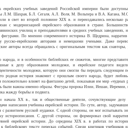
 еврейских учебных заведений Российской империи были доступны
ы Л.М. Шахрая, Б.Л. Сегаля, А.Л. Воля, М. Вольпера и В.А. Кагана, М.
ли в свет во второй половине XIX в. и переиздавались несколько р
язан с модернизацией еврейского образования в стране. Большинств
аввинских училищ и преподавателями в средних учебных заведениях, н
фигурами. По мнению современного историка В. Щедрина, нарратив
ду русско-еврейскими авторами и немецкими учеными. Даже перев
ские авторы всегда обращались с оригинальным текстом как соавторы, 
 народа, и в особенности библейских ее сюжетов, многие представите
ушные к делу образования молодежи, и еврейские педагоги видел
идентичности молодежи, которую они смогли бы передать следующим п
что родная история знакомит с прошлым своего народа, будит любов
ия положительно влияет на фантазию детей, показывая им мир «чудных р
десь были важны именно образы. Фигуры пророка Илии, Иешаи, Иеремии,
ика жажду борьбы и подвига.
ки начала ХХ в., так и общественные деятели, сочувствующие делу 
дачи написания учебника еврейской истории. По сути, автор, задумавши
н с развитием русской иудаики. С одной стороны, он мог испытывать зн
ку историописания. С другой стороны, он формировал свой наррати
вней еврейской истории. До середины XIX в. в работах по истори
к библейскому тексту пересказ событий. Среди критиков учебников н