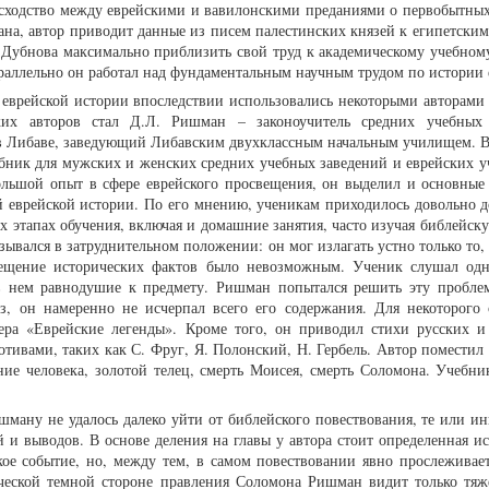
т сходство между еврейскими и вавилонскими преданиями о первобытных
ана, автор приводит данные из писем палестинских князей к египетским
 Дубнова максимально приблизить свой труд к академическому учебном
раллельно он работал над фундаментальным научным трудом по истории 
еврейской истории впоследствии использовались некоторыми авторами 
их авторов стал Д.Л. Ришман – законоучитель средних учебных 
в Либаве, заведующий Либавским двухклассным начальным училищем. В
чебник для мужских и женских средних учебных заведений и еврейских у
большой опыт в сфере еврейского просвещения, он выделил и основные
 еврейской истории. По его мнению, ученикам приходилось довольно д
х этапах обучения, включая и домашние занятия, часто изучая библейск
зывался в затруднительном положении: он мог излагать устно только то,
вещение исторических фактов было невозможным. Ученик слушал од
 в нем равнодушие к предмету. Ришман попытался решить эту пробле
з, он намеренно не исчерпал всего его содержания. Для некоторого
ера «Еврейские легенды». Кроме того, он приводил стихи русских и
тивами, таких как С. Фруг, Я. Полонский, Н. Гербель. Автор поместил 
ние человека, золотой телец, смерть Моисея, смерть Соломона. Учебн
шману не удалось далеко уйти от библейского повествования, те или и
й и выводов. В основе деления на главы у автора стоит определенная и
кое событие, но, между тем, в самом повествовании явно прослеживае
ической темной стороне правления Соломона Ришман видит только тяж