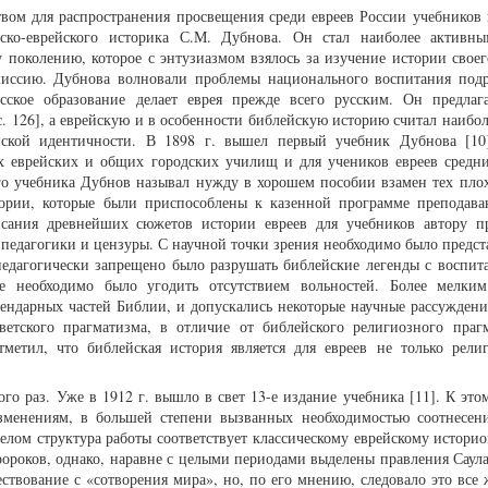
ом для распространения просвещения среди евреев России учебников 
ско-еврейского историка С.М. Дубнова. Он стал наиболее активн
у поколению, которое с энтузиазмом взялось за изучение истории своег
иссию. Дубнова волновали проблемы национального воспитания под
сское образование делает еврея прежде всего русским. Он предлаг
с. 126], а еврейскую и в особенности библейскую историю считал наибо
йской идентичности. В 1898 г. вышел первый учебник Дубнова [10
ых еврейских и общих городских училищ и для учеников евреев средн
го учебника Дубнов называл нужду в хорошем пособии взамен тех плох
тории, которые были приспособлены к казенной программе преподава
писания древнейших сюжетов истории евреев для учебников автору п
педагогики и цензуры. С научной точки зрения необходимо было предста
педагогически запрещено было разрушать библейские легенды с воспит
ре необходимо было угодить отсутствием вольностей. Более мелк
гендарных частей Библии, и допускались некоторые научные рассуждени
етского прагматизма, в отличие от библейского религиозного праг
метил, что библейская история является для евреев не только рели
го раз. Уже в 1912 г. вышло в свет 13-е издание учебника [11]. К это
изменениям, в большей степени вызванных необходимостью соотнесени
лом структура работы соответствует классическому еврейскому истори
ророков, однако, наравне с целыми периодами выделены правления Саула
твование с «сотворения мира», но, по его мнению, следовало это все ж