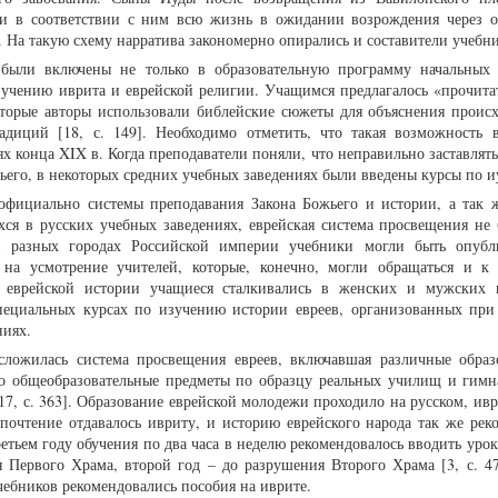
ли в соответствии с ним всю жизнь в ожидании возрождения через 
 На такую схему нарратива закономерно опирались и составители учебни
были включены не только в образовательную программу начальных
зучению иврита и еврейской религии. Учащимся предлагалось «прочита
оторые авторы использовали библейские сюжеты для объяснения проис
адиций [18, с. 149]. Необходимо отметить, что такая возможность 
х конца XIX в. Когда преподаватели поняли, что неправильно заставлят
ьего, в некоторых средних учебных заведениях были введены курсы по и
официально системы преподавания Закона Божьего и истории, а так 
ся в русских учебных заведениях, еврейская система просвещения не 
в разных городах Российской империи учебники могли быть опубл
на усмотрение учителей, которые, конечно, могли обращаться и к
 еврейской истории учащиеся сталкивались в женских и мужских 
пециальных курсах по изучению истории евреев, организованных при
ниях.
сложилась система просвещения евреев, включавшая различные образ
ко общеобразовательные предметы по образцу реальных училищ и гимн
7, с. 363]. Образование еврейской молодежи проходило на русском, ивр
почтение отдавалось ивриту, и историю еврейского народа так же рек
ретьем году обучения по два часа в неделю рекомендовалось вводить уро
 Первого Храма, второй год – до разрушения Второго Храма [3, с. 47
учебников рекомендовались пособия на иврите.