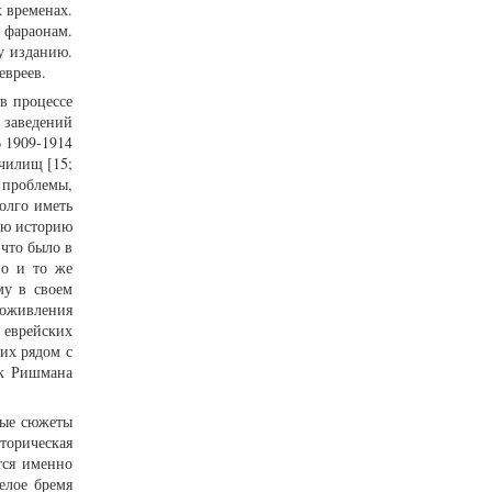
 временах.
 фараонам.
у изданию.
евреев.
в процессе
заведений
 1909-1914
чилищ [15;
 проблемы,
олго иметь
ую историю
 что было в
но и то же
му в своем
 оживления
 еврейских
их рядом с
ик Ришмана
ные сюжеты
сторическая
тся именно
елое бремя