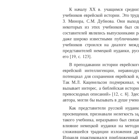
К началу ХХ в. учащимся средних
учебников еврейской истории. Это труд
З. Минора, С.М. Дубнова. Они выходи
некоторых из этих учебников был св
составителей являлись выпускниками р
даже широко известными публичными 
учебников строился на диалоге меж
представителей немецкой иудаики, рус
его [19, с. 123].
В преподавании истории еврейского
еврейской интеллигенции, неравнод
потенциал для сохранения еврейской 
Так М.Л. Каценельсон подчеркивал, 
вызывает интерес, а библейская истор
превосходных описаний» [12, с. 8]. З
автора, могли бы вызывать в душе учен
Как представители русской иудаи
просвещения, признавали нелегкость за
такого учебника, неразрывно был связа
влияние немецкой иудаики на методи
сложившейся традиции изложения дре
Израиля практиковался приближенный 