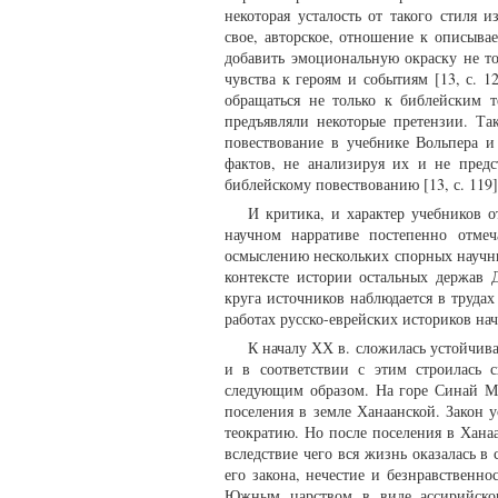
некоторая усталость от такого стиля
свое, авторское, отношение к описыв
добавить эмоциональную окраску не то
чувства к героям и событиям [13, с. 1
обращаться не только к библейским 
предъявляли некоторые претензии. Та
повествование в учебнике Вольпера 
фактов, не анализируя их и не пред
библейскому повествованию [13, с. 119]
И критика, и характер учебников 
научном нарративе постепенно отмеч
осмыслению нескольких спорных научны
контексте истории остальных держав 
круга источников наблюдается в труда
работах русско-еврейских историков на
К началу ХХ в. сложилась устойчива
и в соответствии с этим строилась с
следующим образом. На горе Синай М
поселения в земле Ханаанской. Закон 
теократию. Но после поселения в Хана
вследствие чего вся жизнь оказалась в
его закона, нечестие и безнравственн
Южным царством в виде ассирийског