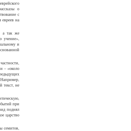
еврейского
ассказы о
твование с
 евреев на
, а так же
о учение»,
иальному и
основанной
частности,
и – «около
 предыдущих
 Например,
 текст, не
итическую,
обытий при
вид поднял
ое царство
ы семитов,