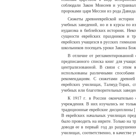
соблюдали Закон Моисеев и устраива
пророками царя Мессии из рода Давида.
Сюжеты древнееврейской истории 
учебных заведений, но и в курсы по и
иудаизма в библейских историях. Нек
сущности еврейских праздников и тр
еврейских учащихся в русских гимназия
школьников посещать уроки Закона Бож
В отличие от регламентированной 
предписанного списка книг для учащих
централизованной. В связи с этим 
использованы различными способами 
рекомендациям. С сюжетами древней
еврейских училищах, Талмуд-Торах, с
учебных или благотворительных заведе
К 1917 г. в России окончательно 
учреждения. В них изучались не толь
традиционные еврейские дисциплины [1
В еврейских начальных училищах пред
было проводить на иврите. Только на т
доводя ее в первый год до разрушения
училищах, соответственно, в качестве 