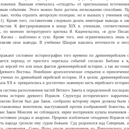
 изложения. Важным отмечалось «отходить» от оригинальных источнико
аемым событиям. Этого можно было достичь несколькими способами. Пр
лько, чтобы отразить авторскую позицию, но и вызвать у учеников оп
21]. Кроме того, составителям следовало делать некоторые выводы и за
текстам. К фигурировавшим в конце XIX в. ученикам, соответственн
к, по мнению литературного критика Я. Каценельсона, «в духе Писан
и Кагана – шаблонно и сухо. Кроме того, они ограничивались лишь 
ставляя свои выводы. В учебнике Шахрая нашлись неточности и несо
.
отражают состояние историографии того времени по древнееврейским 
ается переход от простого пересказа событий согласно Библии к 
х версий тех или иных фактов древнееврейской истории, а так же пони
Древнего Востока. Новейшие археологические открытия и привлечени
х ученых по древнейшей еврейской истории. И в целом, древнееврейски
чала ХХ в. превратились в достаточно значимую часть еврейского истори
я система расположения частей Ветхого Завета в определенной последов
хема истории древнего Израиля. Структура исторического нарратива
оисею Богом был дан Закон, сообразно которому евреи должны были 
устанавливал монотеизм, выступавший против изображений божества, и
ане Закон Моисеев не соблюдался, евреи восприняли культы язычников –
 состоянии упадка и анархии. Пророки изобличали отпадение Израиля от
ость народа грозили ему судом божьим. Суд разразился над Северным, а
о завоевания. Сыны Иуды после возвращения из Вавилонского пле