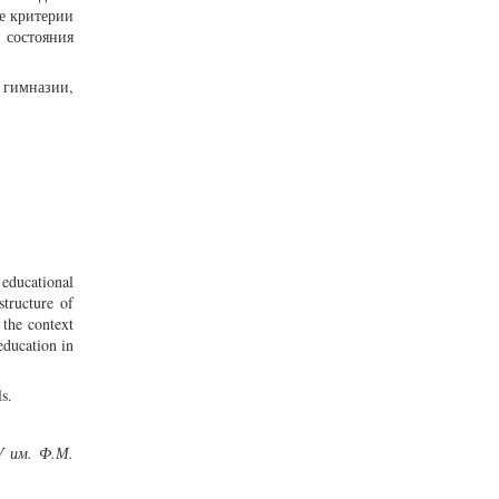
е критерии
 состояния
 гимназии,
educational
structure of
 the context
education in
s.
У им. Ф.М.