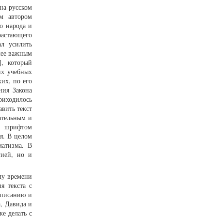
на русском
ым автором
о народа и
растающего
ал усилить
лее важным
], который
их учебных
их, по его
ния Закона
риходилось
вить текст
ательным и
им шрифтом
я. В целом
матизма. В
гией, но и
му времени
я текста с
описанию и
, Давида и
е делать с