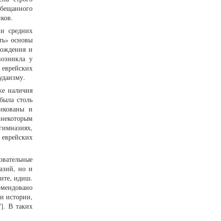
обещанного
ков.
 и средних
ть» основы
хождения и
возникла у
ь еврейских
удаизму.
же наличия
была столь
икованы и
 некоторым
гимназиях,
 еврейских
овательные
азий, но и
ите, идиш.
омендовано
ки истории,
]. В таких