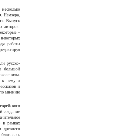
 несколько
О. Немзера,
аз. Выпуск
о авторов-
екоторые –
 некоторых
одя работы
редактируя
ли русско-
и большой
околениям.
ь к нему и
ассказов и
 по мнению
еврейского
й создание
ачительное
в в рамках
и древнего
аблюдалась