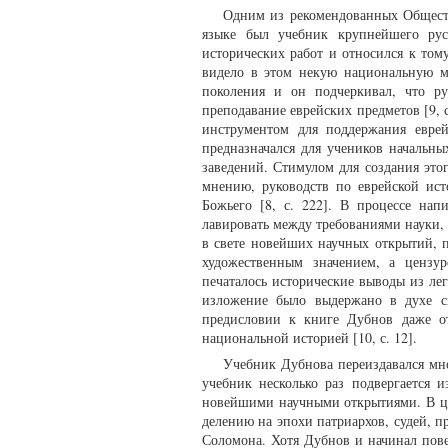
Одним из рекомендованных Обществ
языке был учебник крупнейшего рус
исторических работ и относился к том
видело в этом некую национальную м
поколения и он подчеркивал, что ру
преподавание еврейских предметов [9, 
инструментом для поддержания евре
предназначался для учеников начальн
заведений. Стимулом для создания это
мнению, руководств по еврейской ис
Божьего [8, с. 222]. В процессе на
лавировать между требованиями науки, 
в свете новейших научных открытий, 
художественным значением, а цензу
печаталось исторические выводы из ле
изложение было выдержано в духе св
предисловии к книге Дубнов даже от
национальной историей [10, с. 12].
Учебник Дубнова переиздавался мно
учебник несколько раз подвергается 
новейшими научными открытиями. В це
делению на эпохи патриархов, судей, п
Соломона. Хотя Дубнов и начинал повес