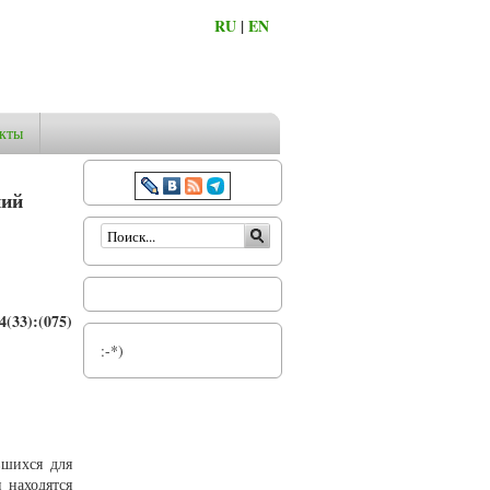
RU
|
EN
кты
ний
Форма поиска
(33):(075)
:-*)
вшихся для
 находятся