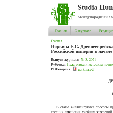
Studia Hum
Международный эле
Главная
О журнале
Редакцио
Вы здесь
Главная
Норкина Е.С. Древнееврейска
Российской империи в начале
Выпуск журнала:
№ 3, 2021
Рубрика:
Педагогика и методика препо
PDF-версия:
norkina.pdf
Д
В статье анализируются способы п
средних еврейских учебных заведений