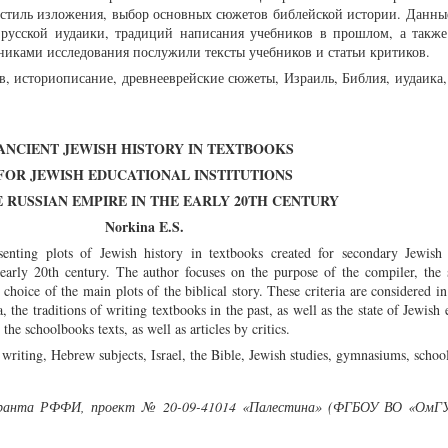
в, стиль изложения, выбор основных сюжетов библейской истории. Данны
я русской иудаики, традиций написания учебников в прошлом, а также
чниками исследования послужили тексты учебников и статьи критиков.
в, историописание, древнееврейские сюжеты, Израиль, Библия, иудаика,
ANCIENT JEWISH HISTORY IN TEXTBOOKS
FOR JEWISH EDUCATIONAL INSTITUTIONS
 RUSSIAN EMPIRE IN THE EARLY 20TH CENTURY
Norkina E.S.
senting plots of Jewish history in textbooks created for secondary Jewish 
 early 20th century. The author focuses on the purpose of the compiler, the 
 choice of the main plots of the biblical story. These criteria are considered in
 the traditions of writing textbooks in the past, as well as the state of Jewish 
the schoolbooks texts, as well as articles by critics.
 writing, Hebrew subjects, Israel, the Bible, Jewish studies, gymnasiums, school
 гранта РФФИ, проект № 20-09-41014 «Палестина» (ФГБОУ ВО «ОмГ