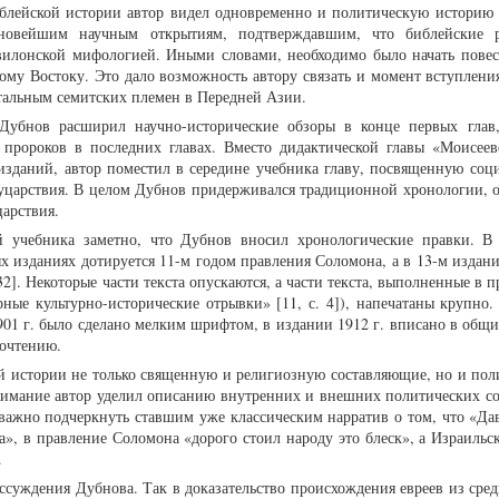
иблейской истории автор видел одновременно и политическую историю 
новейшим научным открытиям, подтверждавшим, что библейские р
вилонской мифологией. Иными словами, необходимо было начать повес
ому Востоку. Это дало возможность автору связать и момент вступления
стальным семитских племен в Передней Азии.
Дубнов расширил научно-исторические обзоры в конце первых глав
 пророков в последних главах. Вместо дидактической главы «Моисеев
изданий, автор поместил в середине учебника главу, посвященную соц
вуцарствия. В целом Дубнов придерживался традиционной хронологии, 
арствия.
 учебника заметно, что Дубнов вносил хронологические правки. В 
х изданиях дотируется 11-м годом правления Соломона, а в 13-м издани
132]. Некоторые части текста опускаются, а части текста, выполненные в
ые культурно-исторические отрывки» [11, с. 4]), напечатаны крупно.
01 г. было сделано мелким шрифтом, в издании 1912 г. вписано в общий
рочтению.
й истории не только священную и религиозную составляющие, но и пол
внимание автор уделил описанию внутренних и внешних политических с
важно подчеркнуть ставшим уже классическим нарратив о том, что «Да
», в правление Соломона «дорого стоил народу это блеск», а Израильск
.
ссуждения Дубнова. Так в доказательство происхождения евреев из сред