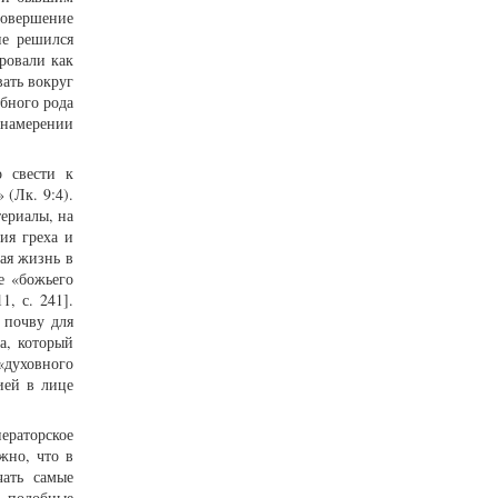
совершение
не решился
ровали как
вать вокруг
бного рода
 намерении
о свести к
 (Лк. 9:4).
ериалы, на
ия греха и
вая жизнь в
е «божьего
, с. 241].
 почву для
а, который
«духовного
ией в лице
ераторское
жно, что в
чать самые
о подобные