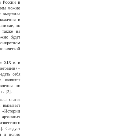
в России в
 чем можно
е выделила
сожжения в
ханизме, но
 также на
ожно будет
 конкретном
торической
е XIX в. в
етовцев) –
едать себя
, является
авления по
г. [2].
ла статья
я вызывает
в «Истории
м архивных
известного
]. Следует
ия и полно