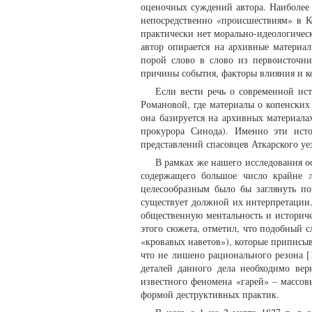
оценочных суждений автора. Наиболее 
непосредственно «происшествиям» в К
практически нет морально-идеологическ
автор опирается на архивные материал
порой слово в слово из первоисточни
причины события, факторы влияния и к
Если вести речь о современной ис
Романовой, где материалы о копенских
она базируется на архивных материала
прокурора Синода). Именно эти ист
представлений спасовцев Аткарского уе
В рамках же нашего исследования о
содержащего большое число крайне 
целесообразным было бы заглянуть пог
существует должной их интерпретации.
общественную ментальность и историче
этого сюжета, отметил, что подобный 
«кровавых наветов»), которые приписы
что не лишено рационального резона [1
деталей данного дела необходимо вер
известного феномена «гарей» – массов
формой деструктивных практик.