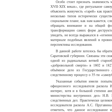
Особо стоит признать значимость
XVII-XIX веках», где ритуальное сам
объяснить живучесть «гарей» как прак
несколько типов исторически сущест
социальном плане, как нам кажется, сл
обращать внимание и на общий фон 
трансформацию самих форм деструкт
увидеть, не всегда выражался в «огнен
материале подобных явлений в прови
перспективы исследования.
В данной работе хотелось бы обрат
Саратовской губернии. Связаны эти сю
одной из радикальных ветвей старооб
«добровольной смерти» в 1802 и 18
объёмное дело из Государственного 
следственному процессу о 35-ти «самоуб
Указанные события имели попытк
официозного исследователя раскола 
интерес, хотя и в большой степени а
министерства внутренних дел» Н.В. 
следственных дел. Практически целиком
исследователя раскола А.С. Пругавин
отметить, что данное исследование