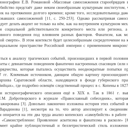
 монографии Е.В. Романовой «Массовые самосожжения старообрядцев 
оубийство предстаёт даже неким своеобразным культурным институтом,
тик на протяжении долгого времени; кроме того, исследовательница даж
вовавших самосожжений [11, с. 250-253]. Однако рассматривая само
едует делать акцент не только на нём, как на внутреннем культурном ме
социальной действительности конкретного места или региона, а
ивного поведения под влиянием разных факторов. Фанатизм, как м
ной смерти». В этом контексте будет целесообразным сосредоточение на
нциальном пространстве Российской империи с применением микроис
иться к анализу трагических событий, произошедших в первой половин
жеты с девиантным поведением фанатично настроенных спасовцев (или н
рядчества, которые пытались осуществить неоднократные попытки пр
27 гг. Ключевым источником, дающим общую картину произошедшего
архива Саратовской области, находящееся в фонде губернского пр
ийцах», где подробно освещён следственный процесс в с. Копены в 1827 
и историографического описания ещё в XIX в. Так в 1861 г. выш
И.М. Добротворского в журнале «Православный собеседник», котора
нгажирована [3]. Довольно лаконично изложена история этих событий 
Варадинова [1], несмотря на то, что автор апеллирует к сведения
 опирается на эти два труда анализ копенских «самоубийств» в работе 
а «Самоистребление: Проявление аскетизма и фанатизма в расколе» [8
 имеет крайне публицистичный и беллетристический стиль изложен