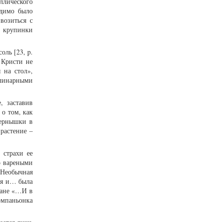
ллического
одимо было
возиться с
в крупинки
оль [23, p.
 Кристи не
 на стол»,
улинарными
, заставив
 о том, как
Зернышки в
 растение –
 страхи ее
но вареными
 «Необычная
ья и… была
мане «…И в
омпаньонка