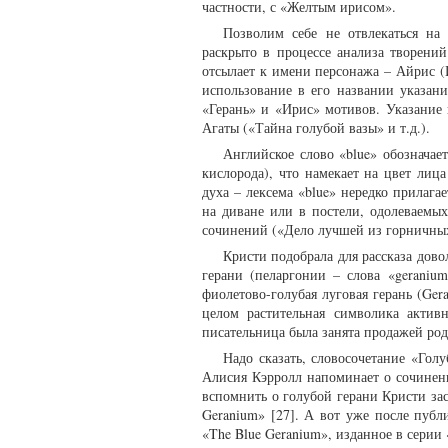
частности, с «Желтым ирисом».
Позволим себе не отвлекаться на
раскрыто в процессе анализа творени
отсылает к имени персонажа – Айрис (И
использование в его названии указан
«Герань» и «Ирис» мотивов. Указание 
Агаты («Тайна голубой вазы» и т.д.).
Английское слово «blue» обозначае
кислорода), что намекает на цвет ли
духа – лексема «blue» нередко прилаг
на диване или в постели, одолеваемы
сочинений («Дело лучшей из горничных»,
Кристи подобрала для рассказа дово
герани (пеларгонии – слова «geranium
фиолетово-голубая луговая герань (Geran
целом растительная символика активн
писательница была занята продажей родо
Надо сказать, словосочетание «Голу
Алисия Кэрролл напоминает о сочинени
вспомнить о голубой герани Кристи зас
Geranium» [27]. А вот уже после публ
«The Blue Geranium», изданное в серии 