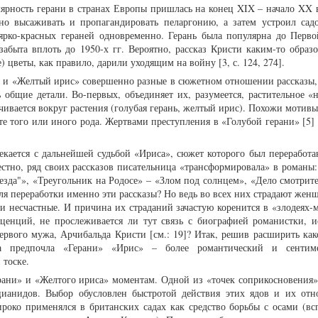
ярность герани в странах Европы пришлась на конец XIX – начало XX в
но высаживать и пропагандировать пеларгонию, а затем устроил сад
 ярко-красных гераней одновременно. Герань была популярна до Перв
забыта вплоть до 1950-х гг. Вероятно, рассказ Кристи каким-то образо
 цветы, как правило, дарили уходящим на войну [3, с. 124, 274].
ь» и «Желтый ирис» совершенно разные в сюжетном отношении рассказы, 
бщие детали. Во-первых, объединяет их, разумеется, растительное «н
чивается вокруг растения (голубая герань, желтый ирис). Похожи мотив
те того или иного рода. Жертвами преступления в «Голубой герани» [5]
екается с дальнейшей судьбой «Ириса», сюжет которого был переработа
тно, ряд своих рассказов писательница «трансформировала» в романы:
езда"», «Треугольник на Родосе» – «Злом под солнцем», «Дело смотрит
ля переработки именно эти рассказы? Но ведь во всех них страдают жен
 и несчастные. И причина их страданий зачастую коренится в «злодеях-
ценций, не прослеживается ли тут связь с биографией романистки, 
рвого мужа, Арчибальда Кристи [см.: 19]? Итак, решив расширить как
ца предпочла «Герани» «Ирис» – более романтический и сентиме
тоске.
рани» и «Желтого ириса» моментам. Одной из «точек соприкосновения»
цианидов. Выбор обусловлен быстротой действия этих ядов и их отн
роко применялся в британских садах как средство борьбы с осами (вс