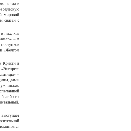
в., когда в
оводческую
ой мировой
м связан с
в них, как
ачало» – в
ы поступков
 и «Желтом
н Кристи в
 «Экспресс
ельницы» –
щины, дамы
мужчинах».
испытавшей
ой-либо из
нтальный,
 выступает
осительной
поминается