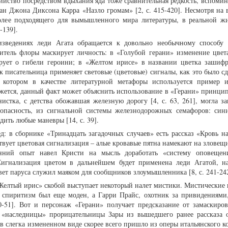
ийство посредством вдыхания яда тоже сравнительная редкость, вспомин
н Джона Диксона Карра «Назло громам» [2, с. 415-420]. Несмотря на 
более подходящего для вымышленного мира литературы, в реальной ж
-139].
зведениях леди Агата обращается к довольно необычному способу
итель флоры маскирует личность: в «Голубой герани» изменение цвета
ирует о гибели героини; в «Желтом ирисе» в названии цветка зашиф
к писательница применяет световые (цветовые) сигналы, как это было с
в котором в качестве литературной метафоры используется пример 
жется, данный факт может объяснить использование в «Герани» принцип
тка, с детства обожавшая железную дорогу [4, с. 63, 261], могла за
 опасность, из сигнальной системы железнодорожных семафоров: син
ить любые маневры [14, с. 39].
д: в сборнике «Тринадцать загадочных случаев» есть рассказ «Кровь н
ствует цветовая сигнализация – алые кровавые пятна намекают на зловещ
анний опыт навел Кристи на мысль доработать «систему оповещен
Сигнализация цветом в дальнейшем будет применена леди Агатой, н
вет паруса служил маяком для сообщников злоумышленника [8, с. 241-242
елтый ирис» скобой выступает некоторый налет мистики. Мистические 
: спиритизм был еще моден, а Гарри Прайс, охотник за привидениями
50-51]. Вот и персонаж «Герани» получает предсказание от замаскиро
а «наследницы» прорицательницы Зары из вышедшего ранее рассказа 
 в слегка измененном виде скорее всего пришло из оперы итальянского 