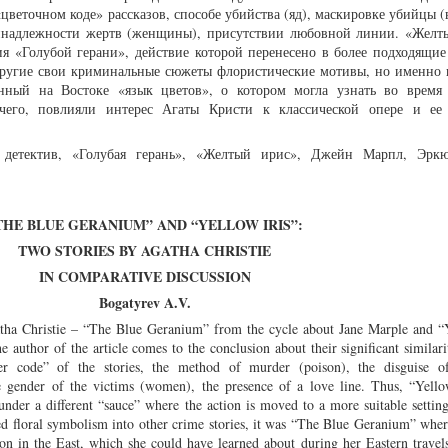
цветочном коде» рассказов, способе убийства (яд), маскировке убийцы 
ринадлежности жертв (женщины), присутствии любовной линии. «Желт
я «Голубой герани», действие которой перенесено в более подходящие
другие свои криминальные сюжеты флористические мотивы, но именно 
енный на Востоке «язык цветов», о котором могла узнать во время
очего, повлияли интерес Агаты Кристи к классической опере и ее
детектив, «Голубая герань», «Желтый ирис», Джейн Марпл, Эркю
THE BLUE GERANIUM” AND “YELLOW IRIS”:
TWO STORIES BY AGATHA CHRISTIE
IN COMPARATIVE DISCUSSION
Bogatyrev A.V.
tha Christie – “The Blue Geranium” from the cycle about Jane Marple and “Y
 author of the article comes to the conclusion about their significant similari
er code” of the stories, the method of murder (poison), the disguise of
e gender of the victims (women), the presence of a love line. Thus, “Yello
der a different “sauce” where the action is moved to a more suitable setting
d floral symbolism into other crime stories, it was “The Blue Geranium” wher
on in the East, which she could have learned about during her Eastern travel