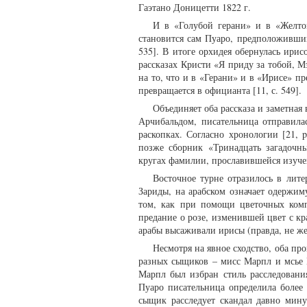
Гаэтано Доницетти 1822 г.
И в «Голубой герани» и в «Желтом
становится сам Пуаро, предположивший
535]. В итоге орхидея обернулась ири
рассказах Кристи «Я приду за тобой, 
на то, что и в «Герани» и в «Ирисе» п
превращается в официанта [11, с. 549].
Объединяет оба рассказа и заметная
Арчибальдом, писательница отправила
раскопках. Согласно хронологии [21,
позже сборник «Тринадцать загадочны
кругах фамилии, прославившейся изуч
Восточное турне отразилось в литер
Зариды, на арабском означает одержи
том, как при помощи цветочных комп
предание о розе, изменившей цвет с к
арабы высаживали ирисы (правда, не жел
Несмотря на явное сходство, оба пр
разных сыщиков – мисс Марпл и мсье П
Марпл был избран стиль расследования
Пуаро писательница определила более
сыщик расследует скандал давно мину