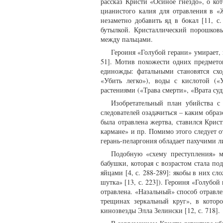
рассказ Кристи «Осиное гнездо», о к
цианистого калия для отравления в 
незаметно добавить яд в бокал [11, с
бутылкой. Кристаллический порошковы
между пальцами.
Героиня «Голубой герани» умирает, 
51]. Мотив похожести одних предметов
единожды: фатальными становятся сх
«Убить легко»), воды с кислотой (
растениями («Трава смерти», «Врата суд
Изобретательный план убийства с
следователей озадачиться – каким обра
была отравлена жертва, ставился Крис
кармане» и пр. Помимо этого следует о
герань-пеларгония обладает пахучими л
Подобную «схему преступления» м
бабушки, которая с возрастом стала по
яйцами [4, с. 288-289]: якобы в них с
шутка» [13, с. 223]). Героиня «Голубо
отравлена. «Назальный» способ отравле
трещинах зеркальный круг», в котор
кинозвезды Элла Зелински [12, с. 718].