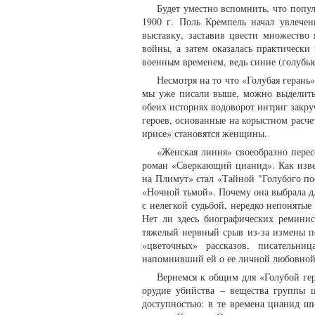
Будет уместно вспомнить, что попул
1900 г. Поль Кремпель начал увлечен
выставку, заставив цвести множество
войны, а затем оказалась практически 
военным временем, ведь синие (голубые)
Несмотря на то что «Голубая геран
мы уже писали выше, можно выделить о
обеих историях водоворот интриг закру
героев, основанные на корыстном расче
ирисе» становятся женщины.
«Женская линия» своеобразно перес
роман «Сверкающий цианид». Как извес
на Плимут» стал «Тайной "Голубого по
«Ночной тьмой». Почему она выбрала д
с нелегкой судьбой, нередко непонятые
Нет ли здесь биографических реминис
тяжелый нервный срыв из-за измены пе
«цветочных» рассказов, писательни
напомнивший ей о ее личной любовной 
Вернемся к общим для «Голубой ге
орудие убийства – вещества группы 
доступностью: в те времена цианид ши