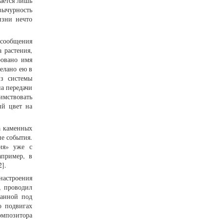
ается лишь
вычурность
изни нечто
 сообщения
 растения,
ровано имя
делано ею в
из системы
а передачи
имствовать
ий цвет на
а каменных
ие события.
ия» уже с
апример, в
].
настроения
, проводил
ванной под
о подвигах
композитора