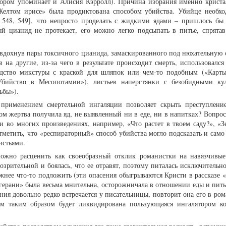
отором упоминает и Алисия Кэрролл). Причина избрания именно криста
«Желтом ирисе» была продиктована способом убийства. Убийце необх
. 548, 549], что непросто проделать с жидкими ядами – пришлось бы 
й цианид не протекает, его можно легко подсыпать в питье, спрята
вдохнув пары токсичного цианида, замаскированного под нюхательную с
 на другие, из-за чего в результате происходит смерть, использовался
одство микстуры с краской для шляпок или чем-то подобным («Карты
«Убийство в Месопотамии»), листьев наперстянки с безобидными к
ьбы»).
 применением смертельной ингаляции позволяет скрыть преступление
зом жертва получила яд, не выявленный ни в еде, ни в напитках? Вопрос
ти во многих произведениях, например, «Что растет в твоем саду?», «
тметить, что «респираторный» способ убийства могло подсказать и само
истьями.
ожно расценить как своеобразный отклик романистки на навязчивые
дозрительной и боялась, что ее отравят, поэтому питалась исключитель
ложнее что-то подложить (эти опасения обыгрываются Кристи в рассказе
й герани» была весьма мнительна, осторожничала в отношении еды и пит
ния довольно редко встречается у писательницы, повторит она его в ро
ом таким образом будет ликвидирована пользующаяся ингалятором к