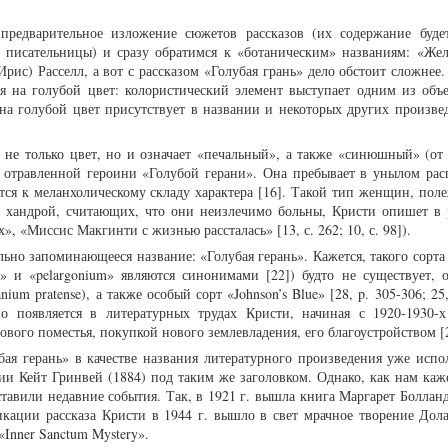
 предварительное изложение сюжетов рассказов (их содержание буде
й писательницы) и сразу обратимся к «ботаническим» названиям: «Же
рис) Расселл, а вот с рассказом «Голубая грань» дело обстоит сложнее
ия на голубой цвет: колористический элемент выступает одним из об
на голубой цвет присутствует в названии и некоторых других произве
т не только цвет, но и означает «печальный», а также «синюшный» (от 
ца отравленной героини «Голубой герани». Она пребывает в унылом ра
ается к меланхолическому складу характера [16]. Такой тип женщин, по
х хандрой, считающих, что они неизлечимо больны, Кристи опишет в 
 «Миссис Макгинти с жизнью рассталась» [13, с. 262; 10, с. 98]).
льно запоминающееся название: «Голубая герань». Кажется, такого сорт
» и «pelargonium» являются синонимами [22]) будто не существует, о
ium pratense), а также особый сорт «Johnson’s Blue» [28, p. 305-306; 25,
о появляется в литературных трудах Кристи, начиная с 1920-1930-х 
вого поместья, покупкой нового землевладения, его благоустройством [21
бая герань» в качестве названия литературного произведения уже испо
и Кейт Гринвей (1884) под таким же заголовком. Однако, как нам каже
тавили недавние события. Так, в 1921 г. вышла книга Маргарет Болланд
икации рассказа Кристи в 1944 г. вышло в свет мрачное творение Дол
«Inner Sanctum Mystery».