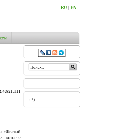
RU
|
EN
кты
Форма поиска
.4:821.111
:-*)
 и «Желтый
, которое