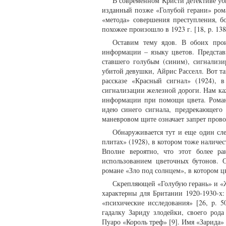
В современном Кристи детективе уб
изданный позже «Голубой герани» рома
«метода» совершения преступления, 
похожее произошло в 1923 г. [18, p. 138
Оставим тему ядов. В обоих прои
информации – языку цветов. Представ
ставшего голубым (синим), сигнализ
убитой девушки, Айрис Расселл. Вот та
рассказе «Красный сигнал» (1924), 
сигнализации железной дороги. Нам ка
информации при помощи цвета. Романис
идею синего сигнала, предрекающего
маневровом щите означает запрет провод
Обнаруживается тут и еще один сле
плитах» (1928), в котором тоже наличе
Вполне вероятно, что этот более р
использованием цветочных бутонов. 
романе «Зло под солнцем», в котором ц
Скрепляющей «Голубую герань» и «Ж
характерны для Британии 1920-1930-х
«психические исследования» [26, p. 
гадалку Зариду злодейки, своего род
Пуаро «Король треф» [9]. Имя «Зарида»