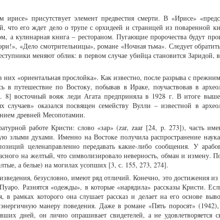
 ирисе» присутствует элемент предвестия смерти. В «Ирисе» «предс
, что его ждет дело о трупе с орхидеей и страницей из поваренной кни
сом, а кулинарная книга – рестораном. Пугающие пророчества будут про
Мэри!», «Дело смотрительницы», романе «Ночная тьма». Следует обратит
реступники меняют облик: в первом случае убийца становится Заридой, 
 в них «ориентальная прослойка». Как известно, после разрыва с прежни
сь в путешествие по Востоку, побывав в Ираке, поучаствовав в архео
 p. 8] восточный вояж леди Агата предприняла в 1928 г. В итоге выш
х случаев» оказался посвящен семейству Вулли – известной в архео
ением древней Месопотамии.
атурной работе Кристи: слово «зар» (zar, zaar [24, p. 273]), часть им
мую злыми духами. Именно на Востоке получила распространение наука
озиций целенаправленно передавать какие-либо сообщения. У арабо
расного на желтый, что символизировало неверность, обман и измену. П
тые, а белые) на могилах усопших [3, с. 155, 273, 274].
оизведения, безусловно, имеют ряд отличий. Конечно, это достижения и
уаро. Разнятся «одежды», в которые «нарядила» рассказы Кристи. Есл
, в рамках которого она слушает рассказ и делает на его основе выво
 энергичную манеру поведения. Даже в романе «Пять поросят» (1942),
вших дней, он лично опрашивает свидетелей, а не удовлетворяется с