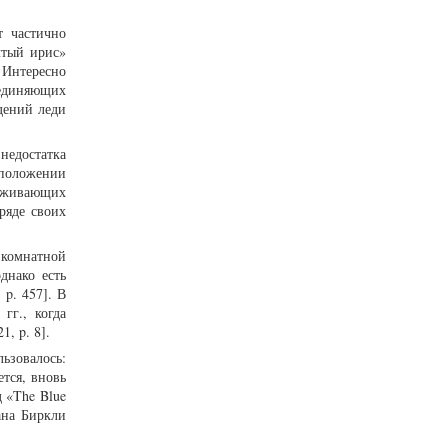
т частично
лтый ирис»
. Интересно
ъединяющих
дений леди
недостатка
сположении
леживающих
ряде своих
а комнатной
днако есть
 p. 457]. В
гг., когда
, p. 8].
льзовалось:
тся, вновь
 «The Blue
ана Биркли