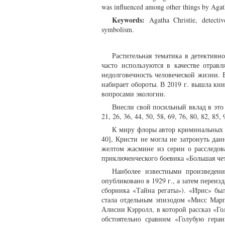
was influenced among other things by Agatha
Keywords:
Agatha Christie, detectiv
symbolism.
Растительная тематика в детективно
часто используются в качестве отрав
недолговечность человеческой жизни. 
набирает обороты. В 2019 г. вышла книг
вопросами экологии.
Внесли свой посильный вклад в это
21, 26, 36, 44, 50, 58, 69, 76, 80, 82, 8
К миру флоры автор криминальных б
40], Кристи не могла не затронуть да
желтом жасмине из серии о расследов
приключенческого боевика «Большая че
Наиболее известными произведени
опубликовано в 1929 г., а затем переиз
сборника «Тайна регаты»). «Ирис» был
стала отдельным эпизодом «Мисс Марп
Алисии Кэрролл, в которой рассказ «Гол
обстоятельно сравним «Голубую гера