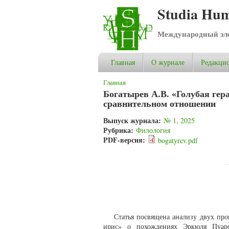
Studia Hum
Международный эле
Главная
О журнале
Редакцио
Вы здесь
Главная
Богатырев А.В. «Голубая гер
сравнительном отношении
Выпуск журнала:
№ 1, 2025
Рубрика:
Филология
PDF-версия:
bogatyrev.pdf
Статья посвящена анализу двух пр
ирис» о похождениях Эркюля Пуаро