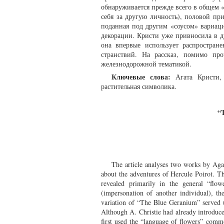
обнаруживается прежде всего в общем «
себя за другую личность), половой п
поданная под другим «соусом» вариаци
декорации. Кристи уже привносила в 
она впервые использует распростран
странствий. На рассказ, помимо пр
железнодорожной тематикой.
Ключевые слова:
Агата Кристи, 
растительная символика.
“
The article analyses two works by Aga
about the adventures of Hercule Poirot. The
revealed primarily in the general “flow
(impersonation of another individual), th
variation of “The Blue Geranium” served un
Although A. Christie had already introduce
first used the “language of flowers” comm