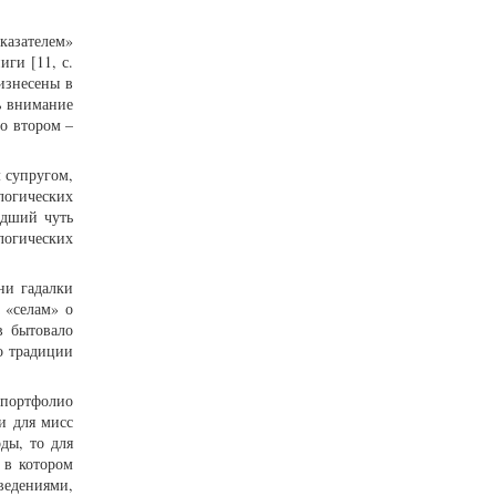
казателем»
ги [11, с.
изнесены в
ь внимание
во втором –
м супругом,
логических
едший чуть
логических
ени гадалки
 «селам» о
в бытовало
о традиции
з портфолио
и для мисс
ды, то для
 в котором
ведениями,