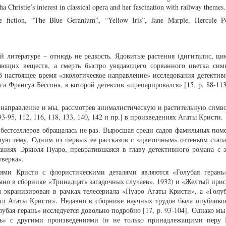
 Christie’s interest in classical opera and her fascination with railway themes.
e fiction, “The Blue Geranium”, “Yellow Iris”, Jane Marple, Hercule Po
й литературе – отнюдь не редкость. Ядовитые растения (дигиталис, ци
ляющих веществ, а смерть быстро увядающего сорванного цветка сим
В настоящее время «экологическое направление» исследования детектив
а Франсуа Бессона, в которой детектив «препарировался» [15, p. 88-113
 направление и мы, рассмотрев анималистическую и растительную символ
5, 93-95, 112, 116, 118, 133, 140, 142 и пр.] в произведениях Агаты Кристи.
естселлеров обращалась не раз. Выросшая среди садов фамильных помес
нную тему. Одним из первых ее рассказов с «цветочным» оттенком стала
аниях Эркюля Пуаро, превратившаяся в главу детективного романа с 
тверка».
ями Кристи с флористическими деталями являются «Голубая герань
дано в сборнике «Тринадцать загадочных случаев», 1932) и «Желтый ирис
 экранизирован в рамках телесериала «Пуаро Агаты Кристи», а «Голуб
л Агаты Кристи». Недавно в сборнике научных трудов была опубликов
убая герань» исследуется довольно подробно [17, p. 93-104]. Однако мы
нь» с другими произведениями (и не только принадлежащими перу 