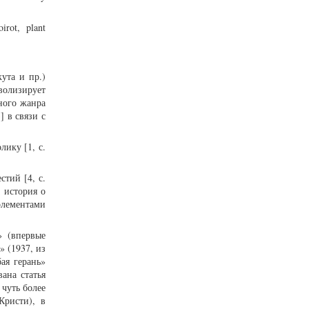
irot, plant
кута и пр.)
волизирует
ного жанра
] в связи с
ику [1, с.
тий [4, с.
 история о
элементами
» (впервые
» (1937, из
ая герань»
ана статья
 чуть более
Кристи), в