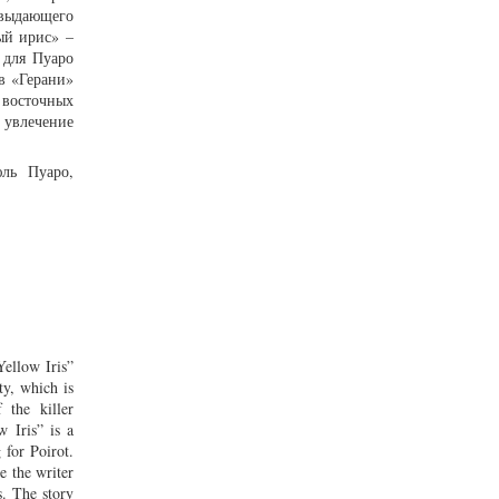
(выдающего
ый ирис» –
 для Пуаро
в «Герани»
 восточных
 увлечение
ль Пуаро,
ellow Iris”
ty, which is
 the killer
w Iris” is a
 for Poirot.
e the writer
s. The story