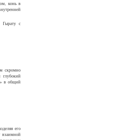
ом, конь в
внутренней
к Гырату с
ом скромно
я глубокий
о» в общий
зделяя его
у взаимной