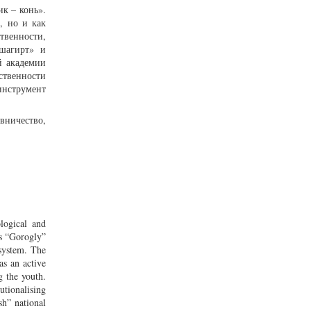
к – конь».
, но и как
твенности,
 шагирт» и
й академии
ственности
нструмент
вничество,
logical and
cs “Gorogly”
 system. The
as an active
g the youth.
utionalising
sh” national