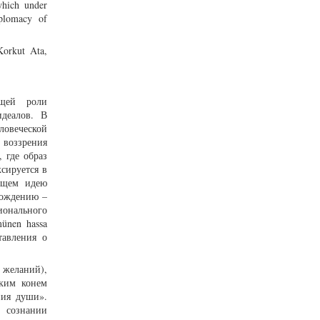
which under
iplomacy of
Korkut Ata,
ющей роли
идеалов. В
ловеческой
 воззрения
 где образ
сируется в
ующем идею
хождению –
ионального
ünen hassa
тавления о
 желаний),
ским конем
ния души».
 сознании