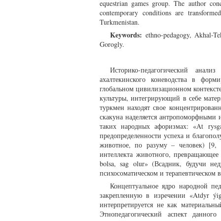
equestrian games group. The author conc
contemporary conditions are transformed
Turkmenistan.
Keywords:
ethno-pedagogy, Akhal-Tek
Gorogly.
Историко-педагогический анали
ахалтекинского коневодства в форм
глобальном цивилизационном контексте
культуры, интегрирующий в себе мате
туркмен находят свое концентрирован
скакуна наделяется антропоморфными и
таких народных афоризмах: «At rysg
предопределенности успеха и благополу
животное, по разуму – человек) [9,
интеллекта животного, превращающее 
bolsa, sag olur» (Всадник, будучи н
психосоматическом и терапевтическом в
Концептуальное ядро народной пед
закрепленную в изречении «Atdyr ýig
интерпретируется не как материальны
Этнопедагогический аспект данного