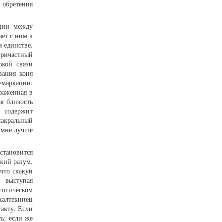
 обретения
кции между
ает с ним в
 единстве.
причастный
окой связи
вания коня
емаркации:
раженная в
я близость
, содержит
сакральный
ы мне лучше
становится
кий разум.
что скакун
, выступая
гогическом
халтекинец
акту. Если
ь; если же