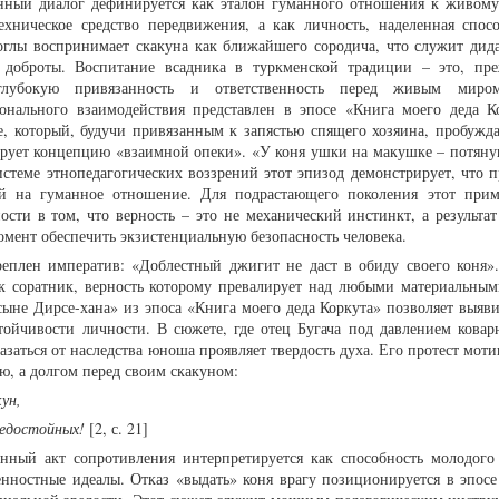
нный диалог дефинируется как эталон гуманного отношения к живому
ехническое средство передвижения, а как личность, наделенная спос
глы воспринимает скакуна как ближайшего сородича, что служит дид
доброты. Воспитание всадника в туркменской традиции – это, пре
лубокую привязанность и ответственность перед живым миро
онального взаимодействия представлен в эпосе «Книга моего деда К
, который, будучи привязанным к запястью спящего хозяина, пробужда
рует концепцию «взаимной опеки». «У коня ушки на макушке – потянув
истеме этнопедагогических воззрений этот эпизод демонстрирует, что п
ей на гуманное отношение. Для подрастающего поколения этот при
ти в том, что верность – это не механический инстинкт, а результат
омент обеспечить экзистенциальную безопасность человека.
еплен императив: «Доблестный джигит не даст в обиду своего коня»
ак соратник, верность которому превалирует над любыми материальным
 сыне Дирсе-хана» из эпоса «Книга моего деда Коркута» позволяет выяв
тойчивости личности. В сюжете, где отец Бугача под давлением ковар
азаться от наследства юноша проявляет твердость духа. Его протест мот
ю, а долгом перед своим скакуном:
ун,
недостойных!
[2, с. 21]
нный акт сопротивления интерпретируется как способность молодого
ностные идеалы. Отказ «выдать» коня врагу позиционируется в эпосе 