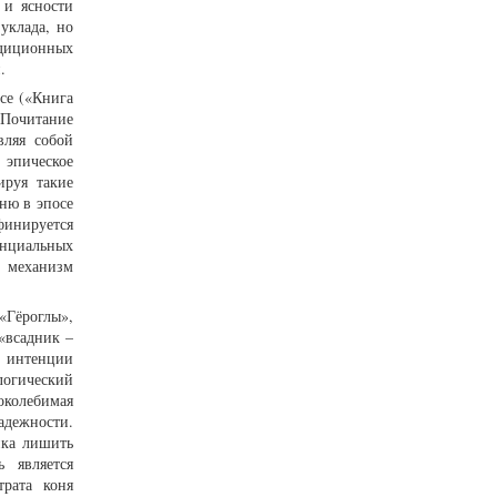
 и ясности
уклада, но
диционных
.
осе («Книга
 Почитание
вляя собой
 эпическое
ируя такие
оню в эпосе
финируется
енциальных
й механизм
«Гёроглы»,
«всадник –
т интенции
логический
околебимая
адежности.
ика лишить
 является
трата коня