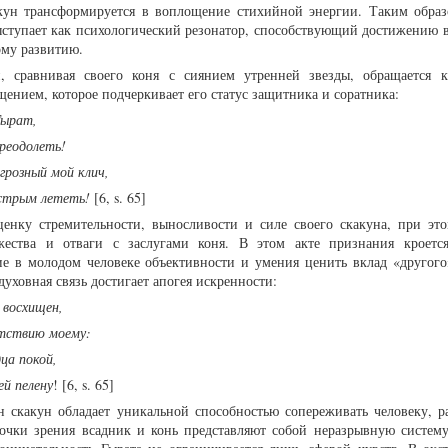
акун трансформируется в воплощение стихийной энергии. Таким образ
ыступает как психологический резонатор, способствующий достижению 
ому развитию.
, сравнивая своего коня с сиянием утренней звезды, обращается 
ением, которое подчеркивает его статус защитника и соратника:
Гырат,
реодолеть!
грозный мой клич,
ыстрым лететь!
[6, s. 65]
енку стремительности, выносливости и силе своего скакуна, при эт
жества и отваги с заслугами коня. В этом акте признания кроетс
ие в молодом человеке объективности и умения ценить вклад «другог
духовная связь достигает апогея искренности:
 восхищен,
утствию моему:
ца покой,
ей пелену
! [6, s. 65]
 скакун обладает уникальной способностью сопереживать человеку, ра
 точки зрения всадник и конь представляют собой неразрывную систем