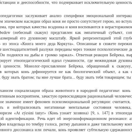
бстанции и дееспособности, что подчеркивает исключительную ценность
нопедагогики заслуживает анализ специфики эмоциональной интера
м эпическом наследии образ коня не просто сопутствует герою, но вступ
ма, при которых качества всадника и коня воспеваются в нерасторжимом
bedew (небесный скакун) представлен как эмпатичный субъект, со
размерный его духовному масштабу. Яркой репрезентацией этой глуб
» из эпоса «Книга моего деда Коркута». Описанные в сюжете пережи
ле шестнадцатилетней разлуки переданы через тонкие психологические д
. Он поднялся на дыбы и громко заржал». Ответная реакция Бейрека, вы
трирует этнопедагогический идеал гуманности, где межвидовая духовна
й ценности. Монолог-прославление Бейрека, обращенный к скакуну
в которых конь дефинируется не как биологический объект, а как 
, буду звать братом; ты мне лучше брата... буду звать тебя товарищем; т
анизм социализации образа животного в народной педагогике: конь 
итивным восприятием, зачастую превосходящим рациональный человечес
ое значение имеет феномен психоэмоциональной регуляции: считается, 
ать и нейтрализовать негативные ментальные состояния человека
ризм «At eýesini tanyr» (Конь узнает хозяина) [9, s. 147] в этнопеда
ой идентификации. Речь идет об энергоинформационном резонансе: а
н владельца по тембру голоса, ритму дыхания и даже тактильному конт
ивного диссонанса или печали, конь проявляет субтильную сдержанност