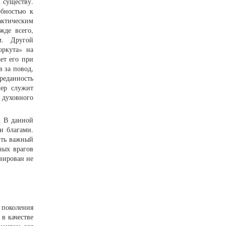
 существу.
обностью к
актическим
жде всего,
м. Другой
оркута» на
ет его при
 за повод,
реданность
мер служит
 духовного
. В данной
и благами.
ить важный
ных врагов
ивирован не
 поколения
в качестве