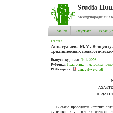
Studia Hum
Международный эле
Главная
О журнале
Редакцио
Вы здесь
Главная
Аннагулыева М.М. Концептуал
традиционных педагогических
Выпуск журнала:
№ 1, 2026
Рубрика:
Педагогика и методика препо
PDF-версия:
annagulyyeva.pdf
АХАЛТЕ
ПЕДАГО
В статье проводится историко-пед
смысловой доминанты туркменской эт