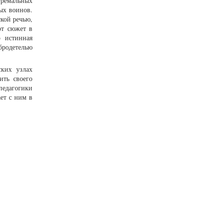
тремальных
ых воинов.
ской речью,
от сюжет в
 истинная
обродетелью
ских узлах
ить своего
педагогики
ет с ним в