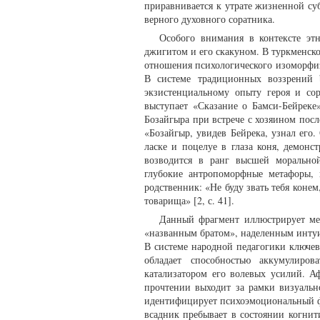
приравнивается к утрате жизненной су
верного духовного соратника.
Особого внимания в контексте эт
джигитом и его скакуном. В туркменско
отношения психологического изоморфиз
В системе традиционных воззрений 
экзистенциальному опыту героя и со
выступает «Сказание о Бамси-Бейреке
Бозайгыра при встрече с хозяином пос
«Бозайгыр, увидев Бейрека, узнал его
ласке и поцелуе в глаза коня, демонс
возводится в ранг высшей морально
глубокие антропоморфные метафоры, 
родственник: «Не буду звать тебя конем
товарища» [2, с. 41].
Данный фрагмент иллюстрирует мех
«названным братом», наделенным инту
В системе народной педагогики ключев
обладает способностью аккумулиров
катализатором его волевых усилий. Афо
прочтении выходит за рамки визуальн
идентифицирует психоэмоциональный фо
всадник пребывает в состоянии когнит