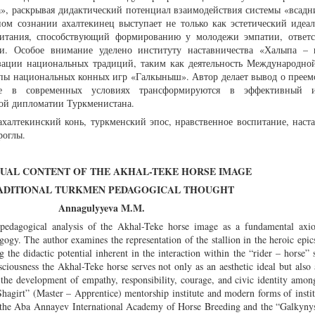
а», раскрывая дидактический потенциал взаимодействия системы «всадни
ном сознании ахалтекинец выступает не только как эстетический идеал
питания, способствующий формированию у молодежи эмпатии, ответс
ти. Особое внимание уделено институту наставничества «Халыпа –
ации национальных традиций, таким как деятельность Международно
ппы национальных конных игр «Галкыныш». Автор делает вывод о преем
рые в современных условиях трансформируются в эффективный и
ной дипломатии Туркменистана.
ахалтекинский конь, туркменский эпос, нравственное воспитание, наста
роглы.
UAL CONTENT OF THE AKHAL-TEKE HORSE IMAGE
RADITIONAL TURKMEN PEDAGOGICAL THOUGHT
Annagulyyeva M.M.
d pedagogical analysis of the Akhal-Teke horse image as a fundamental axio
gy. The author examines the representation of the stallion in the heroic epi
he didactic potential inherent in the interaction within the “rider – horse”
nsciousness the Akhal-Teke horse serves not only as an aesthetic ideal but also 
 the development of empathy, responsibility, courage, and civic identity amon
Shagirt” (Master – Apprentice) mentorship institute and modern forms of instit
 of the Aba Annayev International Academy of Horse Breeding and the “Galkyny