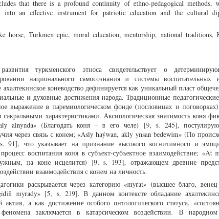
ludes that there is a profound continuity of ethno-pedagogical methods, 
 into an effective instrument for patriotic education and the cultural d
e horse, Turkmen epic, moral education, mentorship, national traditions, 
з развития туркменского этноса свидетельствует о детерминиру
ировании национального самосознания и системы воспитательных 
 ахалтекинское коневодство дефинируется как уникальный пласт общече
риальные и духовные достижения народа. Традиционные педагогические
ное выражение в паремиологическом фонде (пословицах и поговорках),
 сакральными характеристиками. Аксиологическая значимость коня фик
aly alnynda» (Благодать коня – в его челе) [9, s. 245], постулир
чия через связь с конем; «Asly haýwan, akly ynsan bedewim» (По проис
 s. 91], что указывает на признание высокого когнитивного и эмоц
процесс воспитания коня в субъект-субъектное взаимодействие; «At m
едужным, на коне исцелится) [9, s. 193], отражающем древние предс
оздействии взаимодействия с конем на личность.
агогики раскрывается через категорию «myrat» (высшее благо, венец
idiň myrady» [5, s. 219]. В данном контексте обладание ахалтекин
й актив, а как достижение особого онтологического статуса, «состоя
 феномена заключается в катарсическом воздействии. В народном