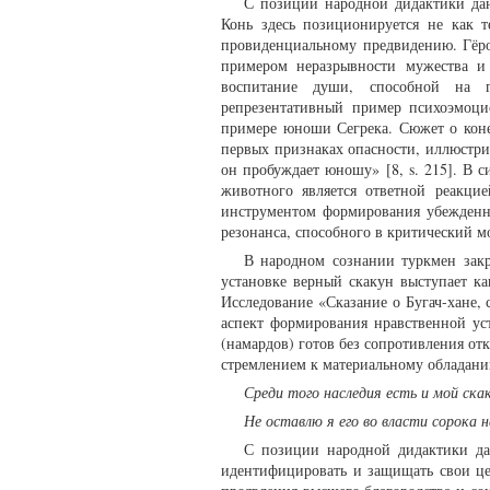
С позиции народной дидактики да
Конь здесь позиционируется не как т
провиденциальному предвидению. Гёро
примером неразрывности мужества и 
воспитание души, способной на г
репрезентативный пример психоэмоци
примере юноши Сегрека. Сюжет о коне
первых признаках опасности, иллюстри
он пробуждает юношу» [8, s. 215]. В с
животного является ответной реакци
инструментом формирования убежденнос
резонанса, способного в критический м
В народном сознании туркмен закр
установке верный скакун выступает к
Исследование «Сказание о Бугач-хане,
аспект формирования нравственной ус
(намардов) готов без сопротивления отк
стремлением к материальному обладани
Среди того наследия есть и мой скак
Не оставлю я его во власти сорока 
С позиции народной дидактики да
идентифицировать и защищать свои цен