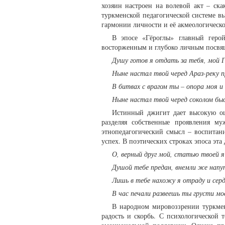
хозяин настроен на волевой акт – ск
туркменской педагогической системе в
гармонии личности и её акмеологическ
В эпосе «Гёроглы» главный герой
восторженным и глубоко личным посвящ
Душу готов я отдать за тебя, мой 
Ныне настал твой черед Араз-реку п
В битвах с врагом ты – опора моя и 
Ныне настал твой черед соколом б
Истинный джигит дает высокую оц
разделяя собственные проявления му
этнопедагогический смысл – воспитан
успех. В поэтических строках эпоса эта 
О, верный друг мой, статью твоей я
Душой тебе предан, внемли же нап
Лишь в тебе нахожу я отраду и серд
В час печали развеешь ты грусти мо
В народном мировоззрении туркмен
радость и скорбь. С психологической