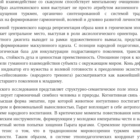
орой взаимодействие со скакуном способствует ментальному очищению
браз ахалтекинского коня выступает не просто атрибутом жизненного 
ощущения туркмен, органично синтезированной с системой тра
ых на формирование гармоничной, волевой и духовно развитой личности
ений туркменского народа репрезентация образа коня в героическом эп
мает центральное место, выступая в роли аксиологического ориентира.
стного джигита выходит за рамки художественного вымысла, предста
 формирование маскулинного идеала. С позиции народной педагогики,
огическая база для инкультурации подрастающего поколения, трансл
сть, стойкость духа и ценностная преемственность. Отношение героя к к
одели гуманного взаимодействия субъекта с окружающим миром. Конь де
й индикатор его мужества и волевой готовности к преодолению экзист
 «сейисования» (народного тренинга) рассматривается как важнейши
 старшего поколения к младшему.
ского исследования представляет структурно-семантическое поле эпоса 
изирует гармоничный симбиоз человека и природы. Когнитивная связь 
 высшая форма эмпатии, при которой животное интуитивно постигае
ером и феноменальной выносливостью, Гырат воплощает в себе антропо
теме народного воспитания. В критические моменты повествования неп
ческим инструментом, формирующим у молодежи императивы чести и н
жетный мотив попытки хищения Гырата врагами. Стремление противн
 тезис о том, что в традиционном мировоззрении туркмен конь
ности. Таким образом, в системе этнопедагогических координат у