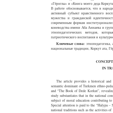
«Гёроглы» и «Книга моего деда Коркут
В работе обосновывается, что в народ
активный субъект нравственного вос
мужества и гражданской идентичнос
современным формам институционализ
коневодства имени Аба Аннаева и гру
этнопедагогических методов, кото
патриотического воспитания и культур
Ключевые слова:
этнопедагогика, 
национальные традиции, Коркут ата, Гё
CONCEPT
IN T
The article provides a historical an
semantic dominant of Turkmen ethno-pedago
and “The Book of Dede Korkut”, revealing t
study substantiates that in the national co
subject of moral education contributing to
Special attention is paid to the “Halypa – 
national traditions such as the activities