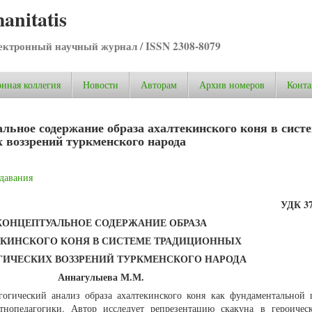
anitatis
ктронный научный журнал / ISSN 2308-8079
нная коллегия
Новости
Авторам
Архив номеров
Конта
ьное содержание образа ахалтекинского коня в сист
 воззрений туркменского народа
давания
УДК
3
КОНЦЕПТУАЛЬНОЕ СОДЕРЖАНИЕ ОБРАЗА
КИНСКОГО КОНЯ В СИСТЕМЕ ТРАДИЦИОННЫХ
ГИЧЕСКИХ ВОЗЗРЕНИЙ ТУРКМЕНСКОГО НАРОДА
Аннагулыева М.М.
агогический анализ образа ахалтекинского коня как фундаментальной 
нопедагогики. Автор исследует репрезентацию скакуна в героичес