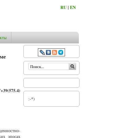
RU
|
EN
кты
еме
Форма поиска
7+39(575.4)
:-*)
ценностно-
ких эпосах