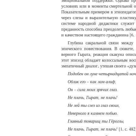
эмоциональной поддержки. Однако про
условиях или в моменты смертельной о
Показательным примером в этнопедагоги
через слезы и выразительную пластик
системе народной дидактики служит
преданность способна преодолеть любые
и качеством настоящего гражданина [6, s
Глубина сакральной связи между 
эпического повествования. В сюжете,
верного Гырата, реакция скакуна опис
этот эпизод обладает колоссальным во
эмпатичный диалог, утешая своего «дух
Подобен он луне четырнадцатой ноч
Облик его – как лам-алиф,
Он – сила моих зрячих глаз.
Не плачь, Гырат, не плачь!
Не лей ты слез из глаз своих,
Неверного я камнем побью.
Главный товарищ ты Гёроглы,
Не плачь, Гырат, не плачь!
[1, с. 482