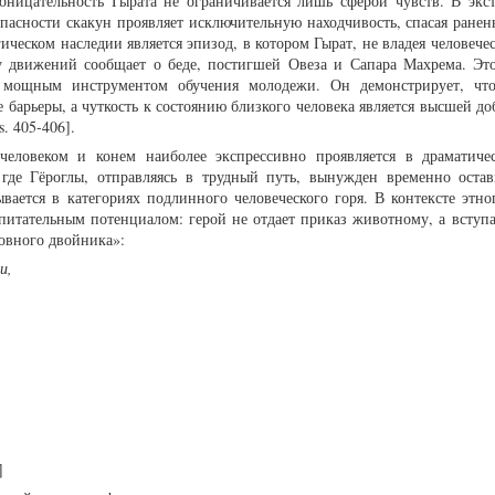
ницательность Гырата не ограничивается лишь сферой чувств. В экс
пасности скакун проявляет исключительную находчивость, спасая ранен
ческом наследии является эпизод, в котором Гырат, не владея человече
у движений сообщает о беде, постигшей Овеза и Сапара Махрема. Эт
 мощным инструментом обучения молодежи. Он демонстрирует, что
 барьеры, а чуткость к состоянию близкого человека является высшей д
. 405-406].
человеком и конем наиболее экспрессивно проявляется в драматиче
 где Гёроглы, отправляясь в трудный путь, вынужден временно остав
ывается в категориях подлинного человеческого горя. В контексте этно
спитательным потенциалом: герой не отдает приказ животному, а вступа
овного двойника»:
и,
]