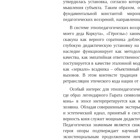
утвердилась установка, согласно кот
мышления субъекта. Таким образом, о
фундаментальной константой миро
педагогических воззрений, направленн
В системе этнопедагогических воззр
моего деда Коркута», «Гёроглы») зани
скакуна как верного соратника добле
глубокую дидактическую установку на
наследие функционирует как методол
качества, как эмпатийная ответственно
постулируется в качестве эталонной м
как «зеркало» всадника – объективны
вызовов. В этом контексте традиция
ретрансляции этического кода нации от
Особый интерес для этнопедагогиче
где образ легендарного Гырата символ
конь» в эпосе интерпретируется как
хозяина. Обладая совершенным экстерь
и эстетический идеал, принятый в сис
верность коня служит мощным дидакти
Педагогически значимым является сю
героя опоры подтверждает научный
экзистенциальным продолжением лич