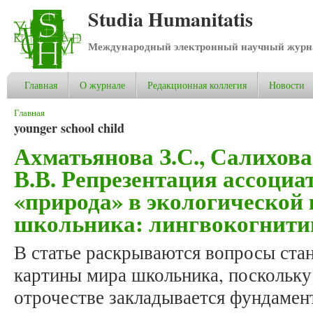
Studia Humanitatis
Международный электронный научный журнал
Главная
О журнале
Редакционная коллегия
Новости
Вы здесь
Главная
younger school child
Ахматьянова З.С., Салихова
В.В. Репрезентация ассоциа
«природа» в экологической
школьника: лингвокогнити
В статье раскрываются вопросы ста
картины мира школьника, поскольку 
отрочестве закладывается фундамен