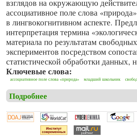
взглядов на окружающую действител
ассоциативное поле слова «природа»
в лингвокогнитивном аспекте. Пред
интерпретация термина «экологическ
материала по результатам свободны
экспериментов посредством сопоста
статистической обработки данных, н
Ключевые слова:
ассоциативное поле слова «природа»
младший школьник
свобо
Подробнее
о Ахматьянова З.С., Салихова Э.А., Сальникова 
школьника: лингвокогнитивное исследование