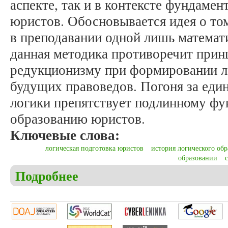
аспекте, так и в контексте фундамен
юристов. Обосновывается идея о том
в преподавании одной лишь математ
данная методика противоречит прин
редукционизму при формировании л
будущих правоведов. Погоня за ед
логики препятствует подлинному ф
образованию юристов.
Ключевые слова:
логическая подготовка юристов
история логического об
образовании
Подробнее
о Геращенко А.И., Геращенко И.Г. Проблемы лог