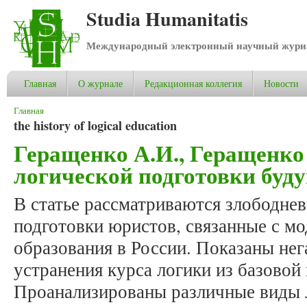
Studia Humanitatis
Международный электронный научный журнал
Главная
О журнале
Редакционная коллегия
Новости
Вы здесь
Главная
the history of logical education
Геращенко А.И., Геращенко
логической подготовки буд
В статье рассматриваются злободне
подготовки юристов, связанные с м
образования в России. Показаны не
устранения курса логики из базовой 
Проанализированы различные виды л