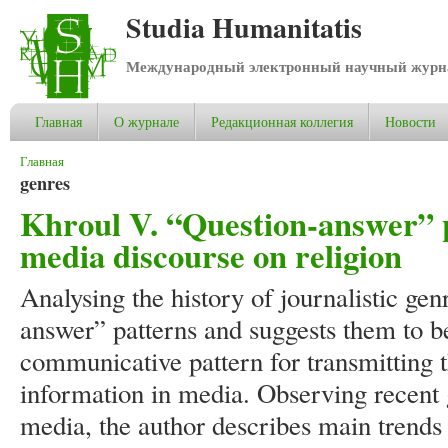
Studia Humanitatis
Международный электронный научный журнал
Главная
О журнале
Редакционная коллегия
Новости
Вы здесь
Главная
genres
Khroul V. “Question-answer” p
media discourse on religion
Analysing the history of journalistic gen
answer” patterns and suggests them to 
communicative pattern for transmitting
information in media. Observing recent
media, the author describes main trends