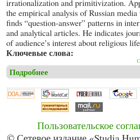
irrationalization and primitivization. Ap
the empirical analysis of Russian media t
finds “question-answer” patterns in int
and analytical articles. He indicates journ
of audience’s interest about religious li
Ключевые слова:
Подробнее
о Khroul V. “Question-answer” patterns in Russian 
Пользовательское согл
© Сетевое издание «Studia Huma