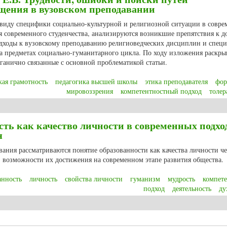
щения в вузовском преподавании
в виду специфики социально-культурной и религиозной ситуации в совр
я современного студенчества, анализируются возникшие препятствия к 
одходы к вузовскому преподаванию религиоведческих дисциплин и спец
на предметах социально-гуманитарного цикла. По ходу изложения раскры
рганично связанные с основной проблематикой статьи.
кая грамотность
педагогика высшей школы
этика преподавателя
фор
мировоззрения
компетентностный подход
толер
Е.В. Трудности, ошибки и поиски путей религиоведческого просвещения в 
ть как качество личности в современных подхо
я
вания рассматриваются понятие образованности как качества личности че
, возможности их достижения на современном этапе развития общества.
анность
личность
свойства личности
гуманизм
мудрость
компет
подход
деятельность
ду
ть как качество личности в современных подходах к модернизации образо