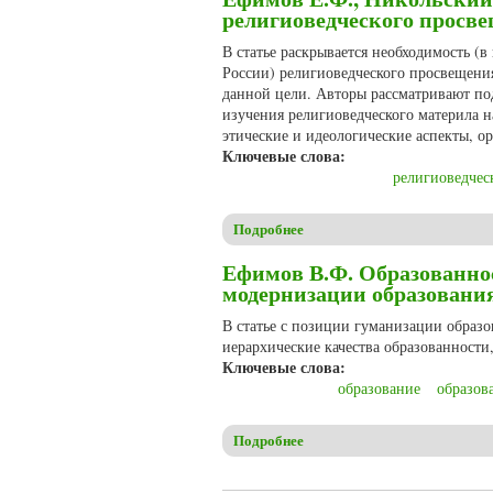
религиоведческого просве
В статье раскрывается необходимость (
России) религиоведческого просвещени
данной цели. Авторы рассматривают п
изучения религиоведческого материла 
этические и идеологические аспекты, о
Ключевые слова:
религиоведчес
Подробнее
о Ефимов Е.Ф., Никольский 
Ефимов В.Ф. Образованнос
модернизации образовани
В статье с позиции гуманизации образо
иерархические качества образованности
Ключевые слова:
образование
образов
Подробнее
о Ефимов В.Ф. Образованнос