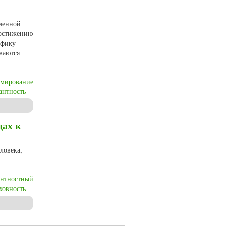
еменной
достижению
ифику
ваются
мирование
антность
вузовском преподавании
дах к
ловека,
ентностный
ховность
вания