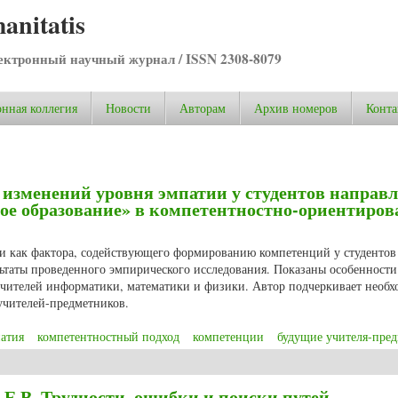
anitatis
ктронный научный журнал / ISSN 2308-8079
нная коллегия
Новости
Авторам
Архив номеров
Конта
 изменений уровня эмпатии у студентов направ
ое образование» в компетентностно-ориентиро
и как фактора, содействующего формированию компетенций у студентов
льтаты проведенного эмпирического исследования. Показаны особенности
чителей информатики, математики и физики. Автор подчеркивает необх
учителей-предметников.
атия
компетентностный подход
компетенции
будущие учителя-пре
 изменений уровня эмпатии у студентов направления подготовки «Педагог
Е.В. Трудности, ошибки и поиски путей