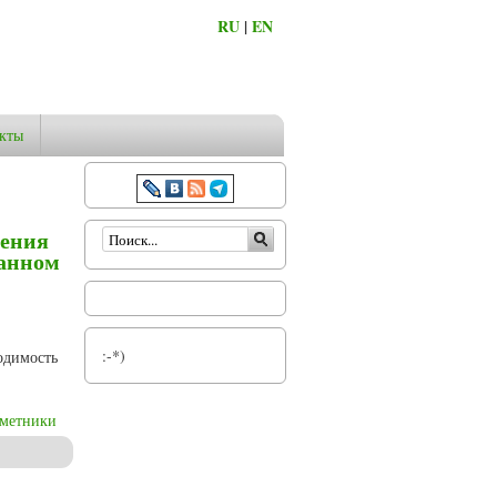
RU
|
EN
кты
Форма поиска
ления
ванном
:-*)
одимость
дметники
ическое образование» в компетентностно-ориентированном образовательном