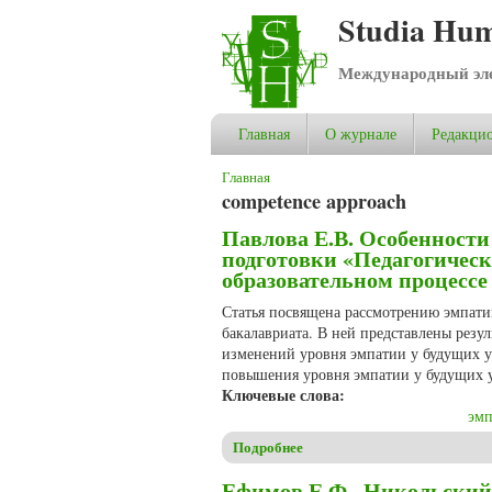
Studia Hum
Международный эле
Главная
О журнале
Редакцио
Вы здесь
Главная
competence approach
Павлова Е.В. Особенности
подготовки «Педагогическ
образовательном процессе
Статья посвящена рассмотрению эмпати
бакалавриата. В ней представлены резу
изменений уровня эмпатии у будущих у
повышения уровня эмпатии у будущих 
Ключевые слова:
эмп
Подробнее
о Павлова Е.В. Особенности
процессе
Ефимов Е.Ф., Никольский 