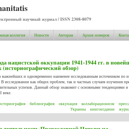
anitatis
ктронный научный журнал / ISSN 2308-8079
нная коллегия
Новости
Авторам
Архив номеров
Конта
ода нацистской оккупации 1941-1944 гг. в новей
 (историографический обзор)
из важнейших и одновременно наименее исследованным источником по 
 В исследовании как общих проблем, так и частных случаев изучения пр
ачительных успехов. Данный обзор знакомит с основными тенденциями и
 веке.
историография
библиография
оккупация
коллаборационизм
пресс
Украины
книгоиздание
журн
да нацистской оккупации 1941-1944 гг. в новейших украинских исследован
я деятельность Православной Церкви на