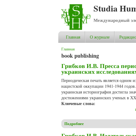
Studia Hum
Международный эле
Главная
О журнале
Редакцио
Вы здесь
Главная
book publishing
Грибков И.В. Пресса пери
украинских исследованиях
Периодическая печать является одним 
нацистской оккупации 1941-1944 годов.
украинская историография достигла зн
достижениями украинских ученых в XXI
Ключевые слова:
Подробнее
о Грибков И.В. Пресса перио
Грибков И.В. Издательска