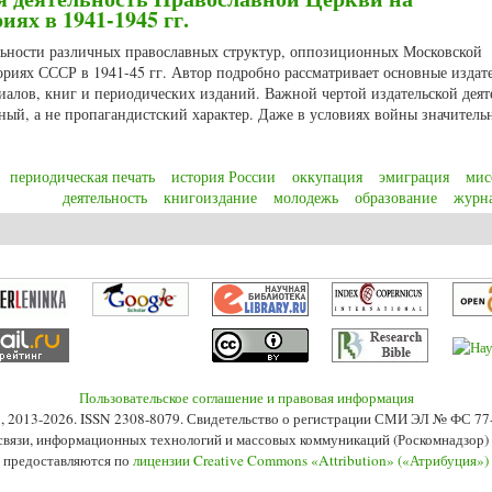
ях в 1941-1945 гг.
льности различных православных структур, оппозиционных Московской
риях СССР в 1941-45 гг. Автор подробно рассматривает основные издат
иалов, книг и периодических изданий. Важной чертой издательской деят
ьный, а не пропагандистский характер. Даже в условиях войны значитель
периодическая печать
история России
оккупация
эмиграция
мис
деятельность
книгоиздание
молодежь
образование
журн
я деятельность Православной Церкви на оккупированных территориях в 194
Пользовательское соглашение и правовая информация
s», 2013-2026. ISSN 2308-8079. Свидетельство о регистрации СМИ ЭЛ № ФС 7
 связи, информационных технологий и массовых коммуникаций (Роскомнадзор) 2
 предоставляются по
лицензии Creative Commons «Attribution» («Атрибуция»)