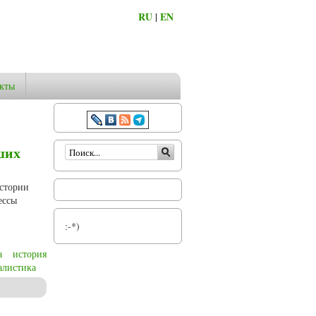
RU
|
EN
кты
Форма поиска
ших
истории
ессы
:-*)
а
история
алистика
иях (историографический обзор)