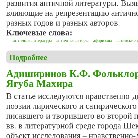
развития античной литературы. Выя
влияющие на репрезентацию антично
разных годов и разных авторов.
Ключевые слова:
античная литература
античные авторы
афоризмы
латинские 
Подробнее
о Носачёва М.И. Античная литература в учебник
Адиширинов К.Ф. Фольклор
Ягуба Махира
В статье исследуются нравственно-
поэзии лирического и сатирического
писавшего и творившего во второй 
вв. в литературной среде города Ше
объект исследования – нравственно-