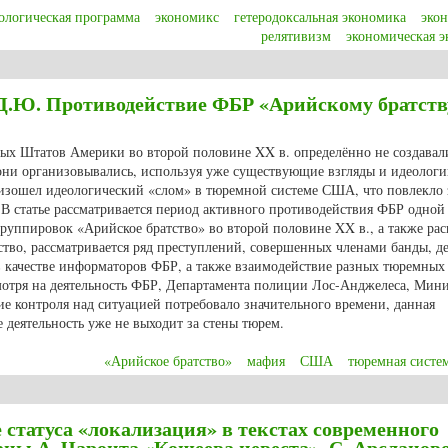
ологическая программа
экономикс
гетеродоксальная экономика
эко
релятивизм
экономическая э
ие подходы в современной экономике
 Д.Ю. Противодействие ФБР «Арийскому братств
х Штатов Америки во второй половине XX в. определённо не создавал
они организовывались, используя уже существующие взгляды и идеологи
оизошел идеологический «слом» в тюремной системе США, что повлекло 
 В статье рассматривается период активного противодействия ФБР одной
уппировок «Арийское братство» во второй половине XX в., а также рас
ство, рассматривается ряд преступлений, совершенных членами банды, де
в качестве информаторов ФБР, а также взаимодействие разных тюремных
отря на деятельность ФБР, Департамента полиции Лос-Анджелеса, Мини
 контроля над ситуацией потребовало значительного времени, данная
е деятельность уже не выходит за стены тюрем.
«Арийское братство»
мафия
США
тюремная систе
Д.Ю. Противодействие ФБР «Арийскому братству» в 1980-х гг.
 статуса «локализация» в текстах современного
аны А. Чароита «Кощеева невеста», С. Арсланов