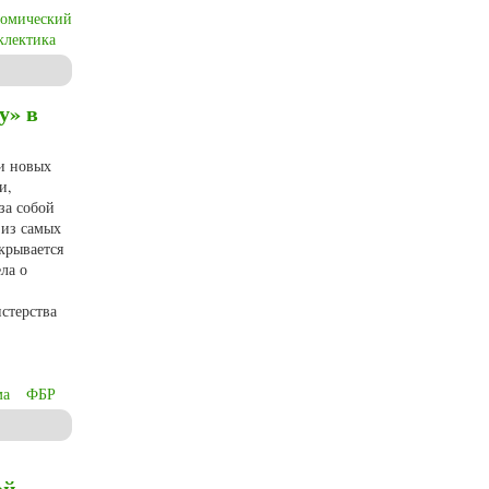
номический
клектика
у» в
и новых
и,
за собой
 из самых
крывается
ла о
стерства
ма
ФБР
ой