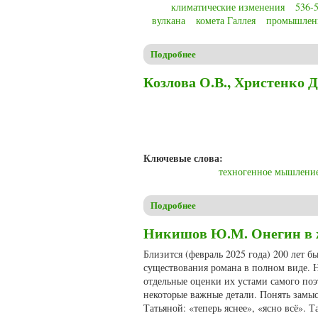
климатические изменения
536-5
вулкана
комета Галлея
промышлен
Подробнее
о Christensen C.S. Anthropogen
Козлова О.В., Христенко 
Ключевые слова:
техногенное мышлени
Подробнее
о Козлова О.В., Христенко 
Никишов Ю.М. Онегин в ж
Близится (февраль 2025 года) 200 лет б
существования романа в полном виде. Не
отдельные оценки их устами самого поэ
некоторые важные детали. Понять замыс
Татьяной: «теперь яснее», «ясно всё». 