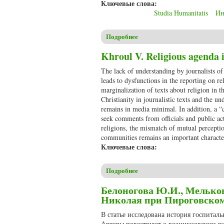
Ключевые слова:
Studia Humanitatis
Ин
Подробнее
о Мельков А.С. Et gaudium, et
Khroul V. Religious agenda 
The lack of understanding by journalists of 
leads to dysfunctions in the reporting on r
marginalization of texts about religion in
Christianity in journalistic texts and the u
remains in media minimal. In addition, a “cr
seek comments from officials and public act
religions, the mismatch of mutual perceptio
communities remains an important characteris
Ключевые слова:
Подробнее
о Khroul V. Religious agenda 
Белоногова Ю.И., Мельков
Николая при Пироговско
В статье исследована история госпитал
Авторы повествуют о возникновении пе