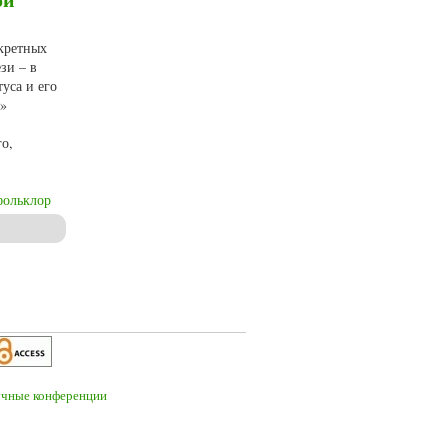
нкретных
зи – в
уса и его
я»
го,
фольклор
ны А. Чароита «Кощеева невеста», С. Арслановой «Ведьмина практика» и Д.