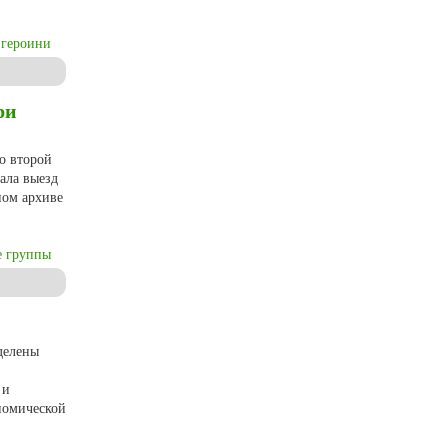
 героини
ри
о второй
ала выезд
ном архиве
е группы
в конце 1980-х гг.
делены
 и
номической