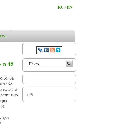
RU
|
EN
кты
Форма поиска
» в 45
№ 3). За
ает 948
литологии
:-*)
 развитию
ация
 и
у для
я