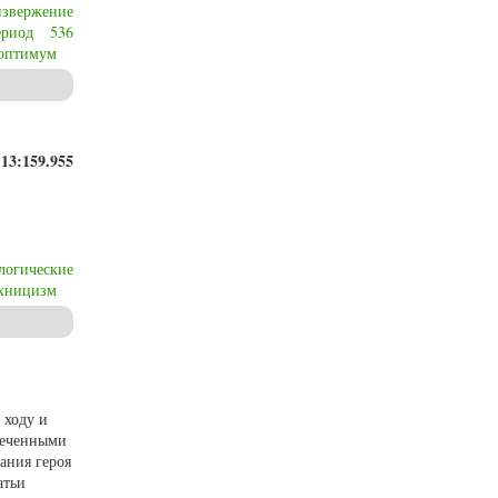
извержение
ериод
536
 оптимум
n the year 536
К
13:
159.955
логические
хницизм
 ходу и
амеченными
ания героя
атьи