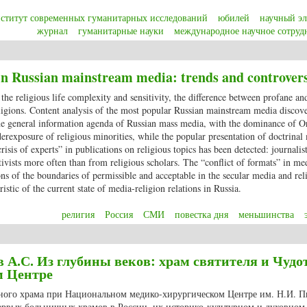
ститут современных гуманитарных исследований
юбилей
научный э
журнал
гуманитарные науки
международное научное сотруд
 solatium in litteris: журнал «Studia Humanitatis» в 45 выпусках
in Russian mainstream media: trends and controvers
the religious life complexity and sensitivity, the difference between profane an
eligions. Content analysis of the most popular Russian mainstream media discov
 the general information agenda of Russian mass media, with the dominance of 
nderexposure of religious minorities, while the popular presentation of doctrinal
isis of experts” in publications on religious topics has been detected: journalist
ivists more often than from religious scholars. The “conflict of formats” in me
ns of the boundaries of permissible and acceptable in the secular media and rel
tic of the current state of media-religion relations in Russia.
религия
Россия
СМИ
повестка дня
меньшинства
in Russian mainstream media: trends and controversies
 А.С. Из глубины веков: храм святителя и Чудо
м Центре
ьного храма при Национальном медико-хирургическом Центре им. Н.И. П
рвых больничных храмов в России, их историко-культурном и духовном