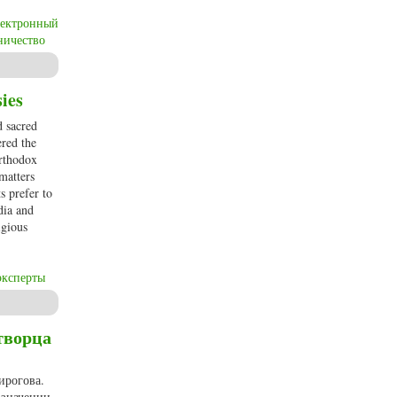
лектронный
ничество
ies
d sacred
ered the
Orthodox
 matters
s prefer to
dia and
igious
эксперты
творца
ирогова.
 значении.