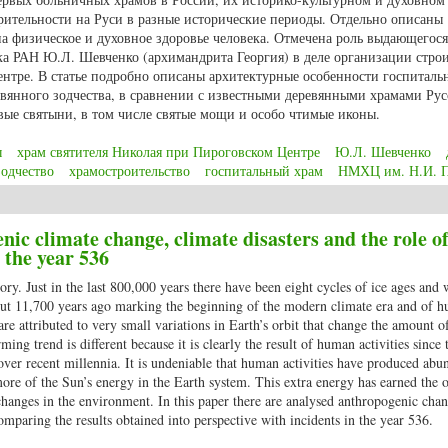
рительности на Руси в разные исторические периоды. Отдельно описаны
а физическое и духовное здоровье человека. Отмечена роль выдающегося
ка РАН Ю.Л. Шевченко (архимандрита Георгия) в деле организации строи
нтре. В статье подробно описаны архитектурные особенности госпитальн
евянного зодчества, в сравнении с известными деревянными храмами Рус
вые святыни, в том числе святые мощи и особо чтимые иконы.
ы
храм святителя Николая при Пироговском Центре
Ю.Л. Шевченко
зодчество
храмостроительство
госпитальный храм
НМХЦ им. Н.И. П
 А.С. Из глубины веков: храм святителя и Чудотворца Николая при Пирог
ic climate change, climate disasters and the role o
 the year 536
ory. Just in the last 800,000 years there have been eight cycles of ice ages and
about 11,700 years ago marking the beginning of the modern climate era and of 
are attributed to very small variations in Earth’s orbit that change the amount of
ing trend is different because it is clearly the result of human activities since
 over recent millennia. It is undeniable that human activities have produced abu
more of the Sun’s energy in the Earth system. This extra energy has earned the 
changes in the environment. In this paper there are analysed anthropogenic chan
omparing the results obtained into perspective with incidents in the year 536.