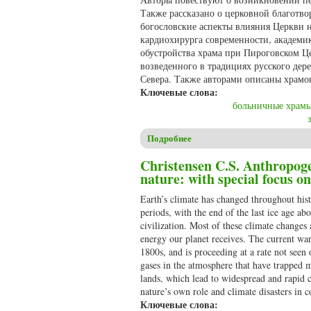
Также рассказано о церковной благотво
богословские аспекты влияния Церкви н
кардиохирурга современности, академи
обустройства храма при Пироговском Це
возведенного в традициях русского дер
Севера. Также авторами описаны храмо
Ключевые слова:
больничные храм
Подробнее
о Белоногова Ю.И., Мельков
Christensen C.S. Anthropogen
nature: with special focus on
Earth’s climate has changed throughout hist
periods, with the end of the last ice age 
civilization. Most of these climate changes 
energy our planet receives. The current warm
1800s, and is proceeding at a rate not seen
gases in the atmosphere that have trapped 
lands, which lead to widespread and rapid 
nature’s own role and climate disasters in c
Ключевые слова: