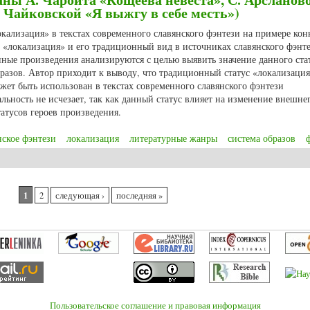
 Чайковской «Я выжгу в себе месть»)
локализация» в текстах современного славянского фэнтези на примере ко
 «локализация» и его традиционный вид в источниках славянского фэнте
ные произведения анализируются с целью выявить значение данного стат
бразов. Автор приходит к выводу, что традиционный статус «локализаци
жет быть использован в текстах современного славянского фэнтези
льность не исчезает, так как данный статус влияет на изменение внешне
татусов героев произведения.
нское фэнтези
локализация
литературные жанры
система образов
статуса «локализация» в текстах современного славянского фэнтези (рома
 месть»)
1
2
следующая ›
последняя »
Пользовательское соглашение и правовая информация