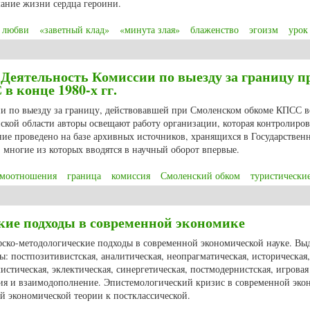
мание жизни сердца героини.
з любви
«заветный клад»
«минута злая»
блаженство
эгоизм
урок
зни Татьяны. Часть II
 Деятельность Комиссии по выезду за границу п
 конце 1980-х гг.
ии по выезду за границу, действовавшей при Смоленском обкоме КПСС в
ской области авторы освещают работу организации, которая контролиров
ние проведено на базе архивных источников, хранящихся в Государствен
 многие из которых вводятся в научный оборот впервые.
имоотношения
граница
комиссия
Смоленский обком
туристически
Деятельность Комиссии по выезду за границу при Смоленском обкоме КПСС 
кие подходы в современной экономике
фско-методологические подходы в современной экономической науке. Вы
 постпозитивистская, аналитическая, неопрагматическая, историческая,
стическая, эклектическая, синергетическая, постмодернистская, игровая
ция и взаимодополнение. Эпистемологический кризис в современной эко
ой экономической теории к постклассической.