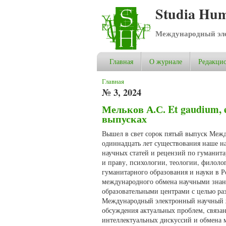
Studia Hum
Международный эле
Главная
О журнале
Редакцио
Вы здесь
Главная
№ 3, 2024
Мельков А.С. Et gaudium, et
выпусках
Вышел в свет сорок пятый выпуск Между
одиннадцать лет существования наше на
научных статей и рецензий по гуманит
и праву, психологии, теологии, филол
гуманитарного образования и науки в Ро
международного обмена научными знан
образовательными центрами с целью ра
Международный электронный научный жу
обсуждения актуальных проблем, связа
интеллектуальных дискуссий и обмена 