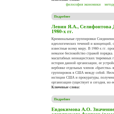
философия экономики
метод
Подробнее
о Геращенко И.Г. Философск
Левин Я.А., Селифонтова
1980-х гг.
Криминальные группировки Соединенны
идеологических течений и концепций, 
известные всему миру. В 1980-х гг. пр
немалое беспокойство стражей порядка.
масштабных неонацистских тюремных гр
история данной организации, ее устрой
вербовке отдельных членов «братства» 
группировок в США между собой. Несм
юстиции США и прокуратуры, получение
организация существует и сегодня, но е
Ключевые слова:
Подробнее
о Левин Я.А., Селифонтова 
Евдокимова А.О. Значение
славянского фэнтези (ром