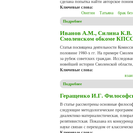
сделана попытка найти авторское пони
Ключевые слова:
Онегин
Татьяна
брак бе
Подробнее
о Никишов Ю.М. Онегин в жи
Иванов А.М., Силина К.В.
Смоленском обкоме КПСС в
Статья посвящена деятельности Комисс
половине 1980-х гг. На примере Смолен
за рубеж советских граждан. Исследова
новейшей истории Смоленской области,
Ключевые слова:
вза
Подробнее
о Иванов А.М., Силина К.В. 
Геращенко И.Г. Философс
В статье рассмотрены основные филосо
следующие методологические программы:
диалектико-материалистическая, плюрали
релятивистская. Показана их конкурен
науке связан с переходом от классическ
Ключевые слова: