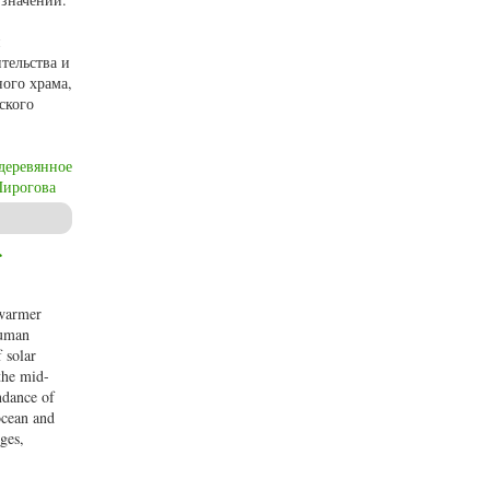
тельства и
ого храма,
ского
деревянное
ирогова
овском Центре
f
 warmer
human
 solar
 the mid-
ndance of
ocean and
ges,