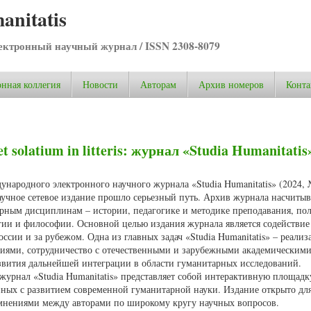
anitatis
ктронный научный журнал / ISSN 2308-8079
нная коллегия
Новости
Авторам
Архив номеров
Конта
 solatium in litteris: журнал «Studia Humanitatis
народного электронного научного журнала «Studia Humanitatis» (2024, 
учное сетевое издание прошло серьезный путь. Архив журнала насчитыв
арным дисциплинам – истории, педагогике и методике преподавания, по
огии и философии. Основной целью издания журнала является содействие
ссии и за рубежом. Одна из главных задач «Studia Humanitatis» – реализ
иями, сотрудничество с отечественными и зарубежными академическими
звития дальнейшей интеграции в области гуманитарных исследований.
рнал «Studia Humanitatis» представляет собой интерактивную площадк
нных с развитием современной гуманитарной науки. Издание открыто дл
мнениями между авторами по широкому кругу научных вопросов.