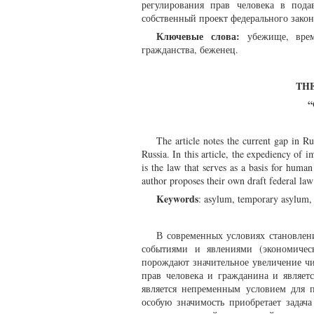
регулирования прав человека в пода
собственный проект федерального зако
Ключевые слова:
убежище, врем
гражданства, беженец.
TH
“
The article notes the current gap in Rus
Russia. In this article, the expediency of i
is the law that serves as a basis for human 
author proposes their own draft federal la
Keywords
: asylum, temporary asylum, p
В современных условиях становлен
событиями и явлениями (экономическ
порождают значительное увеличение ч
прав человека и гражданина и являет
является непременным условием для 
особую значимость приобретает задач