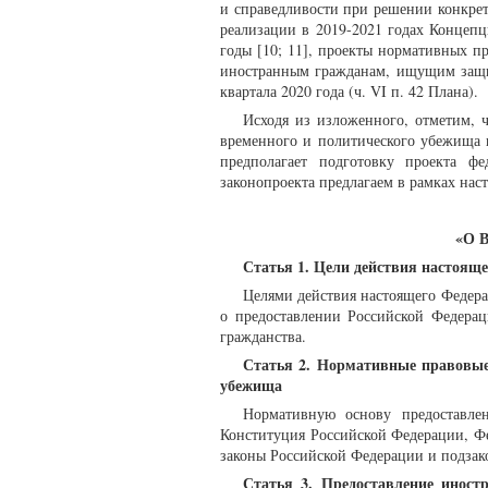
и справедливости при решении конкре
реализации в 2019-2021 годах Концеп
годы [10; 11], проекты нормативных 
иностранным гражданам, ищущим защит
квартала 2020 года (ч. VI п. 42 Плана).
Исходя из изложенного, отметим, 
временного и политического убежища 
предполагает подготовку проекта ф
законопроекта предлагаем в рамках нас
«О 
Статья 1. Цели действия настояще
Целями действия настоящего Федера
о предоставлении Российской Федера
гражданства.
Статья 2. Нормативные правовые
убежища
Нормативную основу предоставле
Конституция Российской Федерации, Ф
законы Российской Федерации и подзак
Статья 3. Предоставление иност