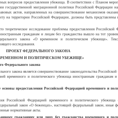
тных вопросов предоставления убежища. В соответствии с Планом меро
ции государственной миграционной политики Российской Федерации на
правовых актов, направленных на совершенствование механизмов оказа
у на территории Российской Федерации, должны быть представлены в
что теоретическое исследование проблемы предоставления Российской 
иностранным гражданам и лицам без гражданства вышло на тот уровен
едерального закона «О временном и политическом убежище». Текс
тоящего исследования.
ПРОЕКТ ФЕДЕРАЛЬНОГО ЗАКОНА
ВРЕМЕННОМ И ПОЛИТИЧЕСКОМ УБЕЖИЩЕ»
го Федерального закона
льного закона является совершенствование законодательства Российской
цией временного и политического убежища иностранным гражданам и
 основы предоставления Российской Федерацией временного и пол
ния Российской Федерацией временного и политического убежища 
едеральный закон «О беженцах», настоящий федеральный закон, иные ф
онные нормативные акты.
ранному гражданину или лицу без гражданства временного и поли