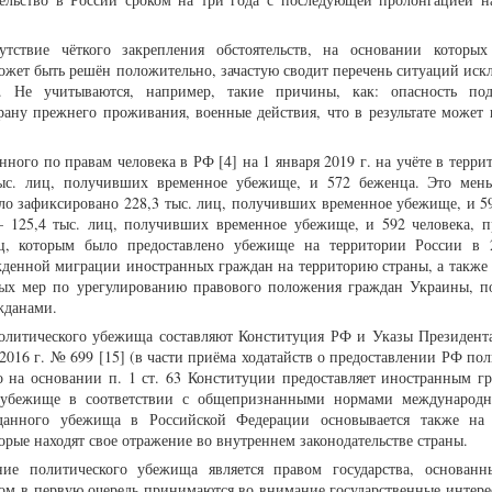
утствие чёткого закрепления обстоятельств, на основании которы
жет быть решён положительно, зачастую сводит перечень ситуаций иск
Не учитываются, например, такие причины, как: опасность подв
ану прежнего проживания, военные действия, что в результате может 
ного по правам человека в РФ [4] на 1 января 2019 г. на учёте в терр
тыс. лиц, получивших временное убежище, и 572 беженца. Это мен
ло зафиксировано 228,3 тыс. лиц, получивших временное убежище, и 59
– 125,4 тыс. лиц, получивших временное убежище, и 592 человека, 
ц, которым было предоставлено убежище на территории России в 
денной миграции иностранных граждан на территорию страны, а также
ных мер по урегулированию правового положения граждан Украины, 
жданами.
олитического убежища составляют Конституция РФ и Указы Президент
 2016 г. № 699 [15] (в части приёма ходатайств о предоставлении РФ по
во на основании п. 1 ст. 63 Конституции предоставляет иностранным г
е убежище в соответствии с общепризнанными нормами международн
данного убежища в Российской Федерации основывается также на 
орые находят свое отражение во внутреннем законодательстве страны.
ние политического убежища является правом государства, основан
этом в первую очередь принимаются во внимание государственные интере