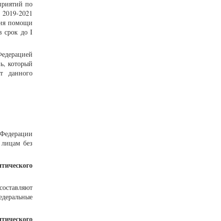
приятий по
 2019-2021
ния помощи
 срок до I
Федерацией
ь, который
т данного
 Федерации
 лицам без
итического
составляют
едеральные
тического