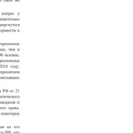
х вопрос о
лючительно
ергнуться
привести к
иториальных
ьше, чем в
8 человек,
признанных
2018 году,
 принятием
пожелавших
а РФ от 21
литического
ражданам и
ого права.
некоторых
ным на его
сы РФ, что