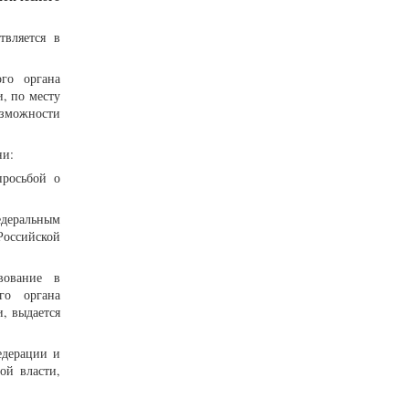
твляется в
го органа
, по месту
озможности
ни:
просьбой о
едеральным
Российской
вование в
го органа
, выдается
едерации и
ой власти,