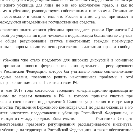
тического убежища для лица не как его абсолютное право, а как в
ь ему в убежище, руководствуясь собственными интересами. Отрицание
 невозможно в связи с тем, что Россия в этом случае принимает н
расходуются определённые государственные средства.
оставления политического убежища производится указом Президента РФ
новой регулирования прав человека в подавляющем большинстве случаев [
ти общее регулирование статуса иностранных граждан преимущес
данные вопросы касаются непосредственно реализации прав и свобод 
ия убежища уже стало предметом для широких дискуссий в юридичес
принятии нового федерального законодательства, регулирующег
и Российской Федерации, которое бы учитывало новые социально-экон
родные реалии, позволило решить накопившиеся проблемы в этой
направлении намечены Правительством РФ.
мае 2018 года состоялось заседание консультационно-правозащит
нном по правам человека в РФ, в котором приняли участие пред
ители и специалисты подразделений Главного управления в сфере ми
тельства Управления Верховного комиссара ООН по делам беженцев в Рос
итет института предоставления убежища Российской Федерацией, 
ак и исходя из международных обязательств. Участники Экспертн
шенствования правового регулирования рассматриваемого института
и убежища на территории Российской Федерации», а также обеспечение 