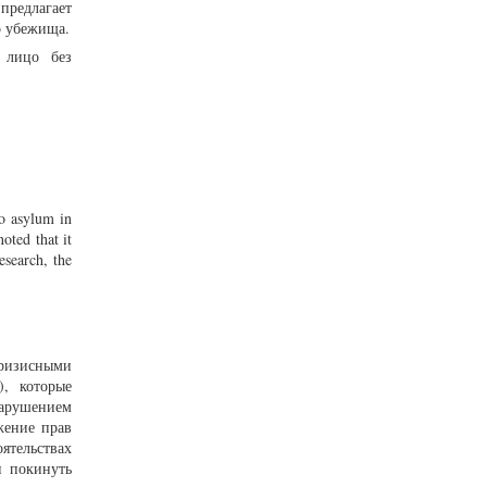
предлагает
о убежища.
 лицо без
to asylum in
oted that it
esearch, the
кризисными
), которые
нарушением
жение прав
ятельствах
н покинуть