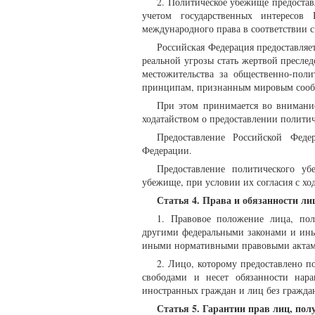
2. Политическое убежище предостав
учетом государственных интересо
международного права в соответствии 
Российская Федерация предоставля
реальной угрозы стать жертвой пресле
местожительства за общественно-поли
принципам, признанным мировым сооб
При этом принимается во внимание
ходатайством о предоставлении полити
Предоставление Российской Феде
Федерации.
Предоставление политического уб
убежище, при условии их согласия с ход
Статья 4. Права и обязанности л
1. Правовое положение лица, пол
другими федеральными законами и ин
иными нормативными правовыми актами
2. Лицо, которому предоставлено п
свободами и несет обязанности нар
иностранных граждан и лиц без гражд
Статья 5. Гарантии прав лиц, по