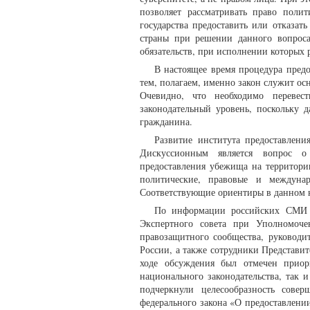
позволяет рассматривать право поли
государства предоставить или отказат
страны при решении данного вопроса
обязательств, при исполнении которых 
В настоящее время процедура пред
тем, полагаем, именно закон служит ос
Очевидно, что необходимо перевес
законодательный уровень, поскольку 
гражданина.
Развитие института предоставлен
Дискуссионным является вопрос о 
предоставления убежища на территори
политические, правовые и междуна
Соответствующие ориентиры в данном 
По информации российских СМИ в 
Экспертного совета при Уполномоче
правозащитного сообщества, руковод
России, а также сотрудники Представи
ходе обсуждения был отмечен приор
национального законодательства, т
подчеркнули целесообразность совер
федерального закона «О предоставлени