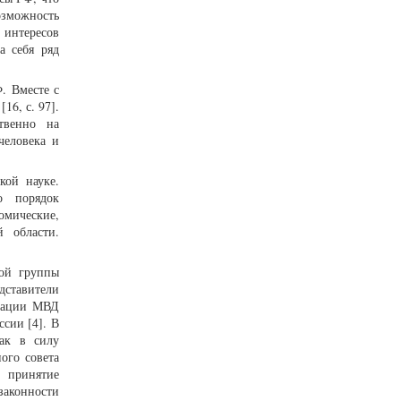
озможность
 интересов
а себя ряд
. Вместе с
16, с. 97].
твенно на
человека и
кой науке.
о порядок
омические,
 области.
ной группы
ставители
грации МВД
сии [4]. В
как в силу
ого совета
, принятие
законности