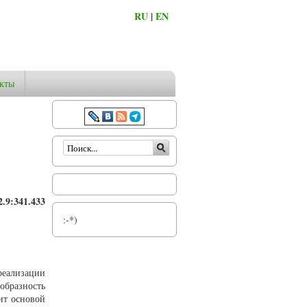
RU
|
EN
кты
Форма поиска
.9:341.433
:-*)
реализации
бразность
ит основой