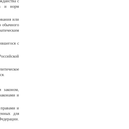
жданства с
ов и норм
ования или
о обычного
ратическим
ившегося с
оссийской
литическое
ся.
м законом,
законами и
 правами и
ленных для
Федерации.