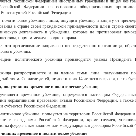
ляется Российской Федерацией иностранным гражданам и лицам без гра
в Российской Федерации на основании общепризнанных принцип
с Конституцией Российской Федерации
ет политическое убежище лицам, ищущим убежище и защиту от преслед
дования в стране своей гражданской принадлежности или в стране своег
тическую деятельность и убеждения, которые не противоречат демок
ществом, нормам международного права.
, что преследование направлено непосредственно против лица, обрат
ческого убежища.
рацией политического убежища производится указом Президента Р
ежища распространяется и на членов семьи лица, получившего по
атайством. Согласие детей, не достигших 14-летнего возраста, не требует
иц, получивших временное и политическое убежище
учившего временное убежище, определяется настоящим Федеральны
ыми нормативными правовыми актами Российской Федерации, а также 
 субъектов Российской Федерации.
олитическое убежище, пользуется на территории Российской Федерации
авне с гражданами Российской Федерации, кроме случаев, установ
анства федеральным законом или международным договором Российской 
лучивших временное и политическое убежище