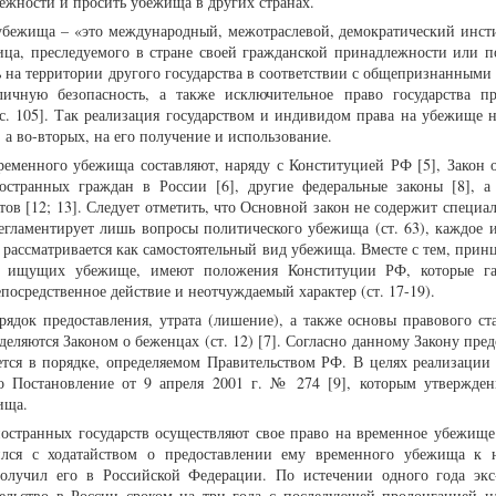
ежности и просить убежища в других странах.
убежища – «это международный, межотраслевой, демократический инсти
ица, преследуемого в стране своей гражданской принадлежности или п
ь на территории другого государства в соответствии с общепризнанными
чную безопасность, а также исключительное право государства пр
 с. 105]. Так реализация государством и индивидом права на убежище н
 а во-вторых, на его получение и использование.
ременного убежища составляют, наряду с Конституцией РФ [5], Закон 
остранных граждан в России [6], другие федеральные законы [8], а
ов [12; 13]. Следует отметить, что Основной закон не содержит специа
гламентирует лишь вопросы политического убежища (ст. 63), каждое и
, рассматривается как самостоятельный вид убежища. Вместе с тем, при
ц, ищущих убежище, имеют положения Конституции РФ, которые га
епосредственное действие и неотчуждаемый характер (ст. 17-19).
ядок предоставления, утрата (лишение), а также основы правового ста
ляются Законом о беженцах (ст. 12) [7]. Согласно данному Закону пред
тся в порядке, определяемом Правительством РФ. В целях реализации
 Постановление от 9 апреля 2001 г. № 274 [9], которым утвержде
ища.
ностранных государств осуществляют свое право на временное убежище
ился с ходатайством о предоставлении ему временного убежища к 
получил его в Российской Федерации. По истечении одного года экс
ьство в России сроком на три года с последующей пролонгацией н