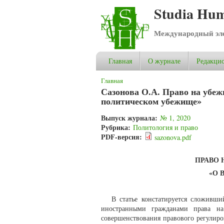
Studia Hum
Международный эле
Главная
О журнале
Редакцио
Вы здесь
Главная
Сазонова О.А. Право на убеж
политическом убежище»
Выпуск журнала:
№ 1, 2020
Рубрика:
Политология и право
PDF-версия:
sazonova.pdf
ПРАВО 
«О 
В статье констатируется сложивши
иностранными гражданами права на 
совершенствования правового регулиро