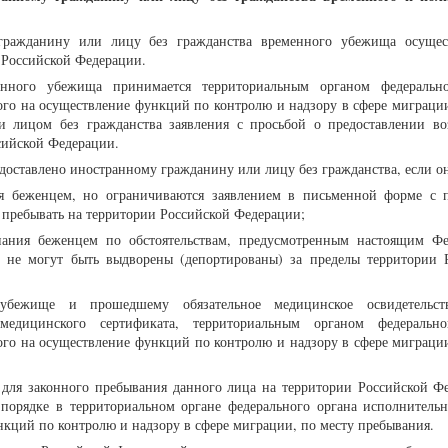
гражданину или лицу без гражданства временного убежища осущес
 Российской Федерации.
нного убежища принимается территориальным органом федерально
го на осуществление функций по контролю и надзору в сфере миграции
 лицом без гражданства заявления с просьбой о предоставлении в
сийской Федерации.
оставлено иностранному гражданину или лицу без гражданства, если о
я беженцем, но ограничиваются заявлением в письменной форме с 
пребывать на территории Российской Федерации;
ания беженцем по обстоятельствам, предусмотренным настоящим Ф
 не могут быть выдворены (депортированы) за пределы территории 
убежище и прошедшему обязательное медицинское освидетельст
медицинского сертификата, территориальным органом федерально
го на осуществление функций по контролю и надзору в сфере миграции
м для законного пребывания данного лица на территории Российской Ф
 порядке в территориальном органе федерального органа исполнительн
кций по контролю и надзору в сфере миграции, по месту пребывания.