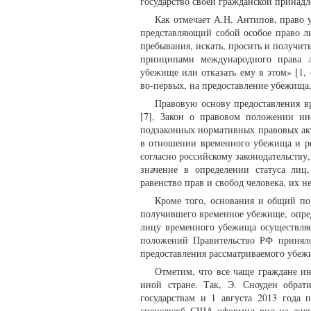
государство своей гражданской принадл
Как отмечает А.Н. Антипов, право 
представляющий собой особое право л
пребывания, искать, просить и получит
принципами международного права ли
убежище или отказать ему в этом» [1,
во-первых, на предоставление убежища,
Правовую основу предоставления в
[7], Закон о правовом положении ин
подзаконных нормативных правовых акт
в отношении временного убежища и ре
согласно российскому законодательству
значение в определении статуса ли
равенство прав и свобод человека, их н
Кроме того, основания и общий пор
получившего временное убежище, опреде
лицу временного убежища осуществляе
положений Правительство РФ приняло
предоставления рассматриваемого убеж
Отметим, что все чаще граждане и
иной стране. Так, Э. Сноуден обрат
государствам и 1 августа 2013 года 
спецслужб США оформил вид на жител