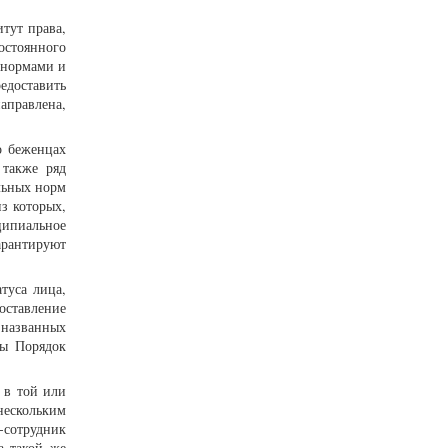
тут права,
остоянного
 нормами и
едоставить
аправлена,
о беженцах
 также ряд
льных норм
з которых,
нципиальное
рантируют
туса лица,
оставление
 названных
ны Порядок
 в той или
нескольким
-сотрудник
а такой же