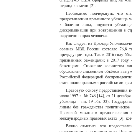
период времени [2].
Необходимо подчеркнуть, что отс
предоставлении временного убежища мо
к болезни лица, ищущего убежище. 
дискриминации при возвращении в стр
нарушению прав человека.
Как следует из Доклада Уполномочен
органах МВД России состояло 76,8 
предыдущие годы. Так в 2016 году ббы
признанных беженцами; в 2017 году 
беженцами. Снижение количества ли
обусловлено снижением объёмов вынуж
Российской Федерацией беспрецедент
стать полноправными российскими гра
Правовую основу предоставления п
июля 1997 г. № 746 [14], от 21 декабря
убежища – пп. 19 абз. 32). Государст
лицам без гражданства политическо
Правовой механизм предоставления 
международных правовых актах [3], кот
Важно отметить, что предоставле
суверенитете, а не правом лица. При 