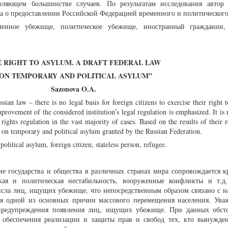
вляющем большинстве случаев. По результатам исследования автор 
на о предоставлении Российской Федерацией временного и политическог
енное убежище, политическое убежище, иностранный гражданин,
E
RIGHT TO ASYLUM. A DRAFT FEDERAL LAW
ON
TEMPORARY AND POLITICAL ASYLUM”
Sazonova O.A.
sian law – there is no legal basis for foreign citizens to exercise their right 
mprovement of the considered institution’s legal regulation is emphasized. It is n
rights regulation in the vast majority of cases. Based on the results of their r
w on temporary and political asylum granted by the Russian Federation.
olitical asylum, foreign citizen, stateless person, refugee.
ие государства и общества в различных странах мира сопровождается 
ая и политическая нестабильность, вооруженные конфликты и т.д.
исла лиц, ищущих убежище, что непосредственным образом связано с 
ся одной из основных причин массового перемещения населения. Ува
предупреждения появления лиц, ищущих убежище. При данных обсто
а обеспечения реализации и защиты прав и свобод тех, кто вынужде