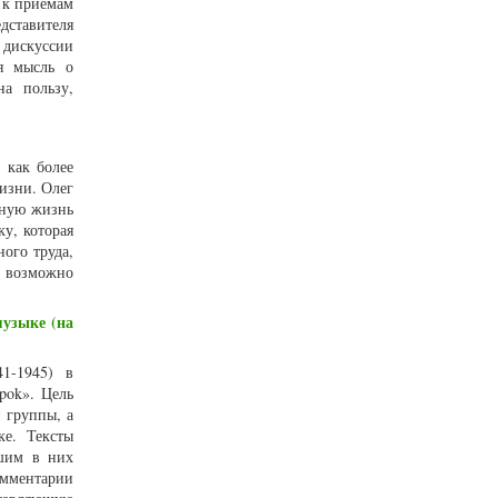
 к приемам
дставителя
 дискуссии
я мысль о
на пользу,
 как более
изни. Олег
ьную жизнь
у, которая
ого труда,
 возможно
музыке (на
41-1945) в
pok». Цель
 группы, а
ке. Тексты
вшим в них
омментарии