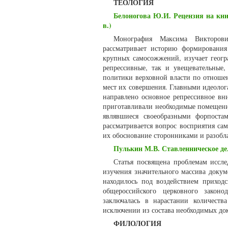
ТЕОЛОГИЯ
Белоногова Ю.И. Рецензия на кни
в.)
Монография Максима Викторови
рассматривает историю формировани
крупных самосожжений, изучает геогр
репрессивные, так и увещевательные,
политики верховной власти по отношен
мест их совершения. Главными идеолог
направлено основное репрессивное вн
приготавливали необходимые помещения
являвшиеся своеобразными форпоста
рассматривается вопрос восприятия с
их обоснование сторонниками и разобл
Пулькин М.В. Ставленническое дел
Статья посвящена проблемам иссле
изучения значительного массива докум
находилось под воздействием приход
общероссийского церковного законод
заключалась в нарастании количеств
исключении из состава необходимых до
ФИЛОЛОГИЯ