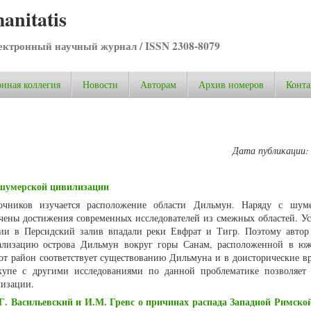
anitatis
ктронный научный журнал / ISSN 2308-8079
нная коллегия
Новости
Авторам
Архив номеров
Конта
Дата публикации:
 шумерской цивилизации
очников изучается расположение области Дильмун. Наряду с шум
чены достижения современных исследователей из смежных областей. Ус
ии в Персидский залив впадали реки Евфрат и Тигр. Поэтому автор
кализацию острова Дильмун вокруг горы Санам, расположенной в ю
т район соответствует существованию Дильмуна и в доисторические вр
вкупе с другими исследованиями по данной проблематике позволяет
лизации.
.Г. Васильевский и И.М. Гревс о причинах распада Западной Римск