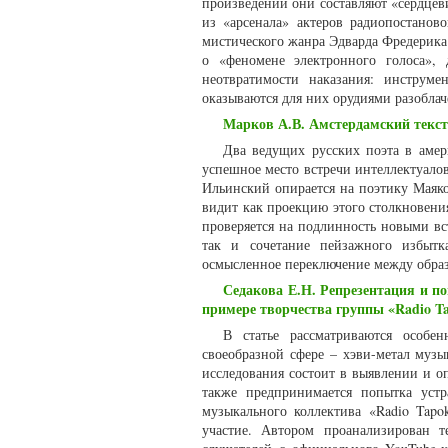
произведений они составляют «сердцев
из «арсенала» актеров радиопостанов
мистического жанра Эдварда Фредерика
о «феномене электронного голоса»,
неотвратимости наказания: инструме
оказываются для них орудиями разоблач
Марков А.В. Амстердамский текст
Два ведущих русских поэта в аме
успешное место встречи интеллектуало
Ильинский опирается на поэтику Маяко
видит как проекцию этого столкновени
проверяется на подлинность новыми вс
так и сочетание пейзажного избытк
осмысленное переключение между образ
Седакова Е.Н. Репрезентация и п
примере творчества группы «Radio T
В статье рассматриваются особе
своеобразной сфере – хэви-метал муз
исследования состоит в выявлении и о
также предпринимается попытка уст
музыкального коллектива «Radio Tap
участие. Автором проанализирован 