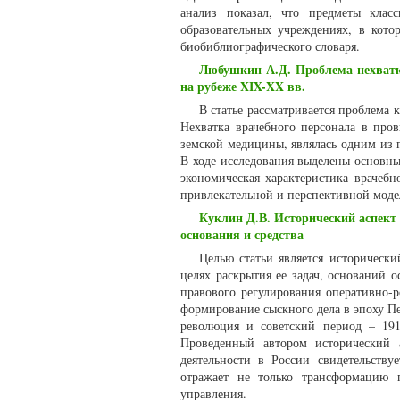
анализ показал, что предметы клас
образовательных учреждениях, в кот
биобиблиографического словаря.
Любушкин А.Д. Проблема нехватк
на рубеже XIX-XX вв.
В статье рассматривается проблема
Нехватка врачебного персонала в про
земской медицины, являлась одним из 
В ходе исследования выделены основны
экономическая характеристика врачебн
привлекательной и перспективной моде
Куклин Д.В. Исторический аспект 
основания и средства
Целью статьи является исторически
целях раскрытия ее задач, оснований 
правового регулирования оперативно-р
формирование сыскного дела в эпоху Пе
революция и советский период – 1917
Проведенный автором исторический 
деятельности в России свидетельству
отражает не только трансформацию 
управления.