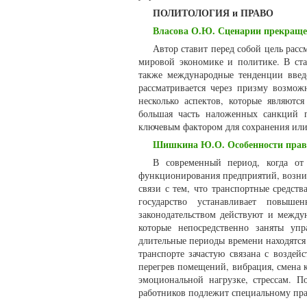
ПОЛИТОЛОГИЯ и ПРАВО
Власова О.Ю. Сценарии прекраще
Автор ставит перед собой цель рас
мировой экономике и политике. В ста
также международные тенденции введ
рассматривается через призму возмож
несколько аспектов, которые являютс
большая часть наложенных санкций п
ключевым фактором для сохранения или
Шишкина Ю.О. Особенности право
В современный период, когда от
функционирования предприятий, возник
связи с тем, что транспортные средст
государство устанавливает повыш
законодательством действуют и между
которые непосредственно заняты уп
длительные периоды времени находятся 
транспорте зачастую связана с возде
перегрев помещений, вибрация, смена 
эмоциональной нагрузке, стрессам. 
работников подлежит специальному пр