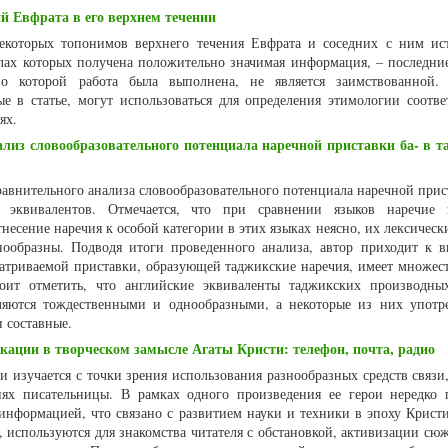
й Евфрата в его верхнем течении
некоторых топонимов верхнего течения Евфрата и соседних с ним ис
лах которых получена положительно значимая информация, – последние
о которой работа была выполнена, не является заимствованной. 
ые в статье, могут использоваться для определения этимологии соотв
ях.
из словообразовательного потенциала наречной приставки ба- в 
равнительного анализа словообразовательного потенциала наречной прис
эквивалентов. Отмечается, что при сравнении языков наречие п
тнесение наречия к особой категории в этих языках неясно, их лексичес
ообразны. Подводя итоги проведенного анализа, автор приходит к в
атриваемой приставки, образующей таджикские наречия, имеет множест
оит отметить, что английские эквиваленты таджикских производны
вляются тождественными и однообразными, а некоторые из них употр
и составные.
кации в творческом замысле Агаты Кристи: телефон, почта, радио
 изучается с точки зрения использования разнообразных средств связи
ях писательницы. В рамках одного произведения ее герои нередко 
информацией, что связано с развитием науки и техники в эпоху Кристи
, используются для знакомства читателя с обстановкой, активизации сюж