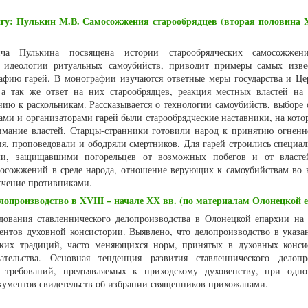
гу: Пулькин М.В. Самосожжения старообрядцев (вторая половина 
ча Пулькина посвящена истории старообрядческих самосожжен
я идеологии ритуальных самоубийств, приводит примеры самых изв
афию гарей. В монографии изучаются ответные меры государства и Це
 а так же ответ на них старообрядцев, реакция местных властей на
ию к раскольникам. Рассказывается о технологии самоубийств, выборе 
ами и организаторами гарей были старообрядческие наставники, на кото
имание властей. Старцы-странники готовили народ к принятию огненн
, проповедовали и ободряли смертников. Для гарей строились специал
ми, защищавшими погорельцев от возможных побегов и от власте
амосожжений в среде народа, отношение верующих к самоубийствам во 
ачение противниками.
опроизводство в XVIII – начале ХХ вв. (по материалам Олонецкой 
дования ставленнического делопроизводства в Олонецкой епархии на
ентов духовной консистории. Выявлено, что делопроизводство в указа
ских традиций, часто меняющихся норм, принятых в духовных конси
ательства. Основная тенденция развития ставленнического делопр
а требований, предъявляемых к приходскому духовенству, при одн
кументов свидетельств об избрании священников прихожанами.