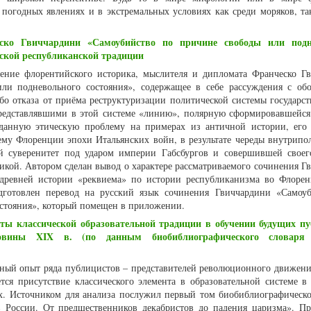
погодных явлениях и в экстремальных условиях как среди моряков, та
ско Гвиччардини «Самоубийство по причине свободы или подн
ской республиканской традиции
нение флорентийского историка, мыслителя и дипломата Франческо Г
ли подневольного состояния», содержащее в себе рассуждения с об
бо отказа от приёма реструктуризации политической системы государст
редставлявшими в этой системе «линию», полярную сформировавшейся
 данную этическую проблему на примерах из античной истории, его
ему Флоренции эпохи Итальянских войн, в результате череды внутрипо
й суверенитет под ударом империи Габсбургов и совершившей своег
ликой. Автором сделан вывод о характере рассматриваемого сочинения Г
 древней истории «реквиема» по истории республиканизма во Флоре
дготовлен перевод на русский язык сочинения Гвиччардини «Самоу
стояния», который помещен в приложении.
ты классической образовательной традиции в обучении будущих п
овины XIX в. (по данным биобиблиографического словаря 
льный опыт ряда публицистов – представителей революционного движени
ся присутствие классического элемента в образовательной системе в
х. Источником для анализа послужил первый том биобиблиографическо
 России. От предшественников декабристов до падения царизма». П