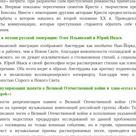
ину» интриги. При разработке схем преступлений романистка прибегала
ок. Впервые показаны пересечения сюжетов Кристи с творчеством пре
 Бенсона. Вместе с некоторыми другими авторами Кристи предвосхитила
 дебаты о котором начались во второй половине XX в. Проводитс
нты коммуникации, которые преступники стараются обратить себе 
ения.
 в поэзии русской эмиграции: Олег Ильинский и Юрий Иваск
риканской эмиграции изображают Амстердам как инобытие Нью-Йорка,
в и рабочих, чем в Новом Свете, благодаря живописности голландской ж
вского, но он думает исключительно о столкновении стихий, а социал
я. Юрий Иваск в своей философии игры рассматривает стихию как пленк
тречами. Оба поэта видят в образах Амстердама как критику подневольн
а и меланхолии коллекционерского натюрморта, благодаря чему и
ностью Старого и Нового Света.
опуляризация памяти о Великой Отечественной войне в хэви-мэтал 
apok»)
нности репрезентации памяти о Великой Отечественной войне (19
ыке на примере музыкальных композиций российской группы «Radio Ta
писании песен о Великой Отечественной войне в исполнении указанной
ранить недостатки предыдущих исследований по данной проблемати
ok» посвящены не только военным событиям, но и героям, принима
текст и музыкальные приемы рассматриваемых песен, приводятся к