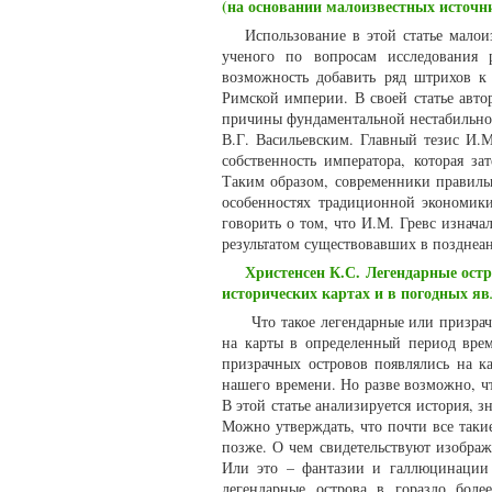
(на основании малоизвестных источн
Использование в этой статье малои
ученого по вопросам исследования 
возможность добавить ряд штрихов к
Римской империи. В своей статье авто
причины фундаментальной нестабильнос
В.Г. Васильевским. Главный тезис И.М
собственность императора, которая з
Таким образом, современники правиль
особенностях традиционной экономики
говорить о том, что И.М. Гревс изнач
результатом существовавших в позднеа
Христенсен К.С. Легендарные остр
исторических картах и в погодных я
Что такое легендарные или призрач
на карты в определенный период врем
призрачных островов появлялись на ка
нашего времени. Но разве возможно, чт
В этой статье анализируется история, 
Можно утверждать, что почти все таки
позже. О чем свидетельствуют изображ
Или это – фантазии и галлюцинации 
легендарные острова в гораздо бол