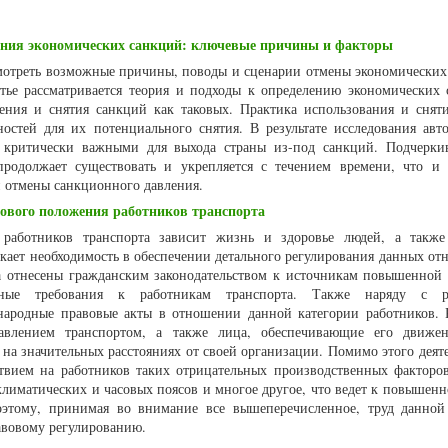
ния экономических санкций: ключевые причины и факторы
смотреть возможные причины, поводы и сценарии отмены экономических
тье рассматривается теория и подходы к определению экономических 
ения и снятия санкций как таковых. Практика использования и снят
ностей для их потенциального снятия. В результате исследования авт
я критически важными для выхода страны из-под санкций. Подчеркив
родолжает существовать и укрепляется с течением времени, что и 
 отмены санкционного давления.
вого положения работников транспорта
 работников транспорта зависит жизнь и здоровье людей, а такж
ает необходимость в обеспечении детального регулирования данных от
ва отнесены гражданским законодательством к источникам повышенной 
енные требования к работникам транспорта. Также наряду с р
народные правовые акты в отношении данной категории работников. 
равлением транспортом, а также лица, обеспечивающие его движе
на значительных расстояниях от своей организации. Помимо этого деяте
йствием на работников таких отрицательных производственных факторо
климатических и часовых поясов и многое другое, что ведет к повышенн
Поэтому, принимая во внимание все вышеперечисленное, труд данной
авовому регулированию.