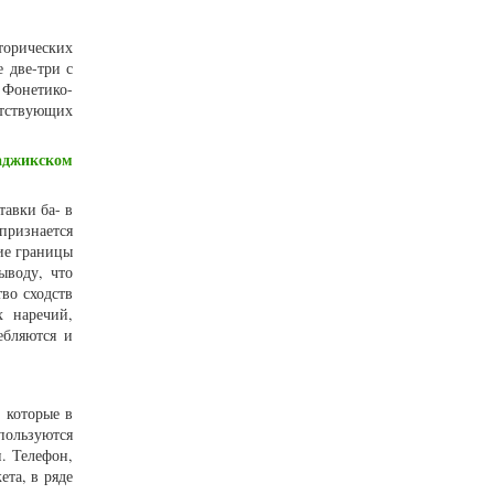
торических
 две-три с
Фонетико-
етствующих
таджикском
тавки ба- в
ризнается
кие границы
ыводу, что
во сходств
х наречий,
ебляются и
, которые в
пользуются
. Телефон,
ета, в ряде