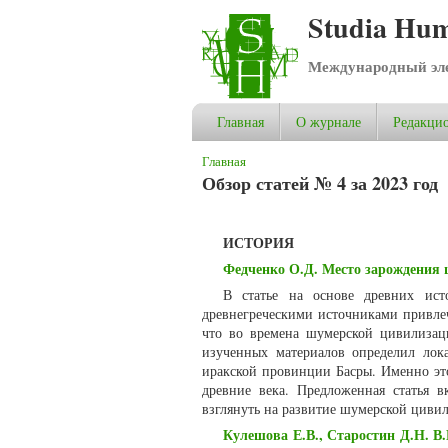
Studia Hum
Международный эле
Главная
О журнале
Редакцио
Вы здесь
Главная
Обзор статей № 4 за 2023 год
ИСТОРИЯ
Федченко О.Д. Место зарождения
В статье на основе древних ист
древнегреческими источниками привле
что во времена шумерской цивилизац
изученных материалов определил ло
иракской провинции Басры. Именно это
древние века. Предложенная статья 
взглянуть на развитие шумерской циви
Кулешова Е.В., Старостин Д.Н. В