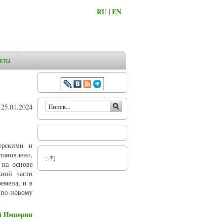
RU
|
EN
кты
Форма поиска
25.01.2024
ерскими и
тановлено,
:-*)
 на основе
жной части
емена, и в
 по-новому
ой Империи