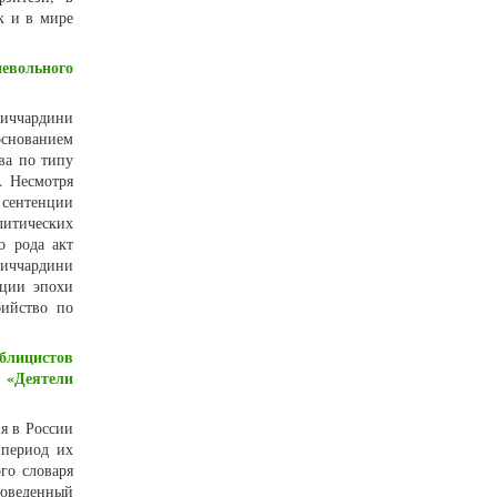
к и в мире
евольного
виччардини
основанием
ва по типу
. Несмотря
 сентенции
литических
о рода акт
виччардини
нции эпохи
бийство по
ублицистов
«Деятели
я в России
 период их
го словаря
роведенный