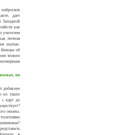
 набросков
анте, дает
я Западной
зяйств как
о учителем
как личная
ия знатью.
-Бюхера об
ения можно
кономерным
казках, на
л добавлен
о из таких
 с карт до
существует?
ого океана.
столетиями
невековья?
редставить
энтези, в