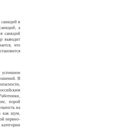
 санкций в
санкций, а
ия санкций
ор выводит
ается, что
становится
е успешное
ношений. В
опасности,
оссийским
Работники,
ние, порой
льность на
в как шум,
ой нервно-
 категории