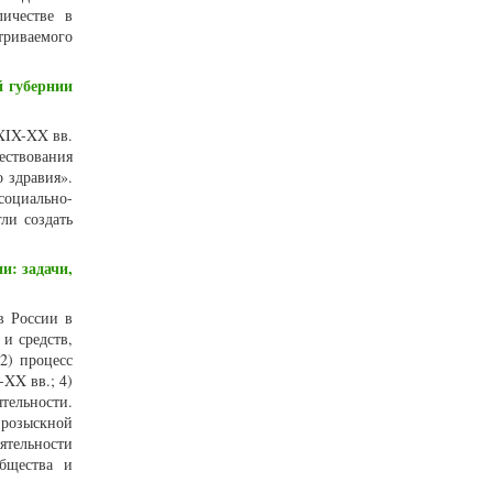
личестве в
триваемого
 губернии
XIX-XX вв.
ествования
 здравия».
социально-
ли создать
и: задачи,
в России в
и средств,
2) процесс
-XX вв.; 4)
тельности.
-розыскной
ятельности
бщества и