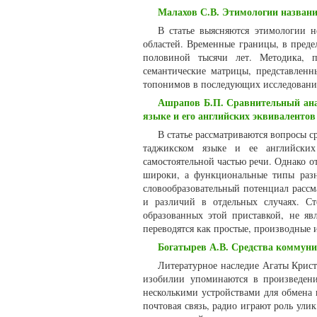
Малахов С.В. Этимологии названи
В статье выясняются этимологии 
областей. Временные границы, в преде
половиной тысячи лет. Методика, п
семантические матрицы, представленн
топонимов в последующих исследовани
Ашрапов Б.П. Сравнительный анал
языке и его английских эквивалентов
В статье рассматриваются вопросы с
таджикском языке и ее английских 
самостоятельной частью речи. Однако о
широки, а функциональные типы разн
словообразовательный потенциал рассм
и различий в отдельных случаях. Ст
образованных этой приставкой, не я
переводятся как простые, производные 
Богатырев А.В. Средства коммуни
Литературное наследие Агаты Кристи
изобилии упоминаются в произведени
несколькими устройствами для обмена 
почтовая связь, радио играют роль улик