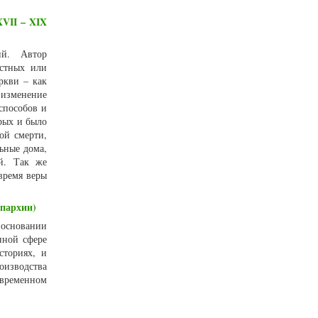
XVII – XIX
ий. Автор
естных или
ркви – как
 изменение
способов и
рых и было
ой смерти,
ьные дома,
й. Так же
время веры
епархии)
 основании
нной сфере
сториях, и
оизводства
овременном