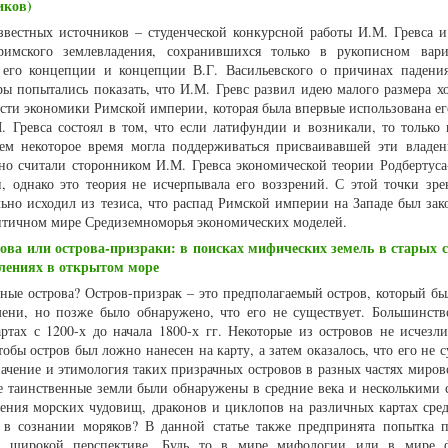
иков)
звестных источников – студенческой конкурсной работы И.М. Гревса и
римского землевладения, сохранившихся только в рукописном вари
 его концепции и концепции В.Г. Васильевского о причинах падени
ры попытались показать, что И.М. Гревс развил идею малого размера хо
ти экономики Римской империи, которая была впервые использована ег
. Гревса состоял в том, что если латифундии и возникали, то только 
атем некоторое время могла поддерживаться присваивавшей эти владен
но считали сторонником И.М. Гревса экономической теории Родбертуса
, однако это теория не исчерпывала его воззрений. С этой точки зр
ально исходил из тезиса, что распад Римской империи на Западе был за
нтичном мире Средиземноморья экономических моделей.
ова или острова-призраки: в поисках мифических земель в старых с
влениях в открытом море
ные острова? Остров-призрак – это предполагаемый остров, который бы
ени, но позже было обнаружено, что его не существует. Большинств
ртах с 1200-х до начала 1800-х гг. Некоторые из островов не исчезли
обы остров был ложно нанесен на карту, а затем оказалось, что его не 
значение и этимология таких призрачных островов в разных частях миров
е таинственные земли были обнаружены в средние века и несколькими 
ения морских чудовищ, драконов и циклопов на различных картах сред
в сознании моряков? В данной статье также предпринята попытка п
ее широкой перспективе. Будь то в мире мифологии или в мире ф