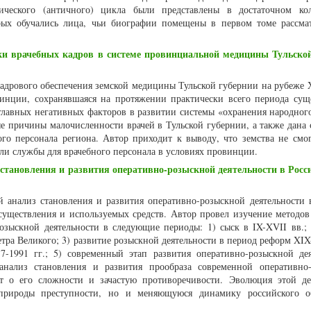
сического (античного) цикла были представлены в достаточном ко
орых обучались лица, чьи биографии помещены в первом томе рассма
и врачебных кадров в системе провинциальной медицины Тульской
 кадрового обеспечения земской медицины Тульской губернии на рубеже 
винции, сохранявшаяся на протяжении практически всего периода сущ
главных негативных факторов в развитии системы «охранения народного
е причины малочисленности врачей в Тульской губернии, а также дана 
ого персонала региона. Автор приходит к выводу, что земства не смог
ли службы для врачебного персонала в условиях провинции.
становления и развития оперативно-розыскной деятельности в Росси
й анализ становления и развития оперативно-розыскной деятельности 
осуществления и используемых средств. Автор провел изучение методов 
озыскной деятельности в следующие периоды: 1) сыск в IX-XVII вв.; 
тра Великого; 3) развитие розыскной деятельности в период реформ XIX
-1991 гг.; 5) современный этап развития оперативно-розыскной дея
анализ становления и развития прообраза современной оперативно
ет о его сложности и зачастую противоречивости. Эволюция этой де
природы преступности, но и меняющуюся динамику российского о