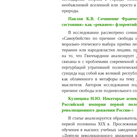
необъяснимой вселенной или просто в 
природы.
Павлов К.В. Сочинение Франче
состояния» как «реквием» флорентий
В исследовании рассмотрено сочи
«Самоубийство по причине свободы и
морально-этического выбора приёма ли
тирании или народовластия лицами, п
на то, что Гвиччардини анализирует
связаны и с проблемами современной 
пертурбаций утратившей политически
суицида над собой как великой респуб
как облаченного в метафоры на тему
мыслителя. Автором исследования по
причине свободы или подневольного со
Кузнецова Н.Ю. Некоторые аспек
Российской империи первой пол
революционного движения России»)
В статье анализируется образовате
первой половины XIX в. Прослеживает
обучения в высших учебных заведения
«Деятели революционного движения в