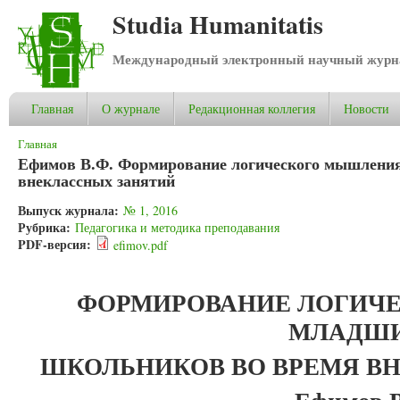
Studia Humanitatis
Международный электронный научный журнал
Главная
О журнале
Редакционная коллегия
Новости
Вы здесь
Главная
Ефимов В.Ф. Формирование логического мышлени
внеклассных занятий
Выпуск журнала:
№ 1, 2016
Рубрика:
Педагогика и методика преподавания
PDF-версия:
efimov.pdf
ФОРМИРОВАНИЕ ЛОГИЧ
МЛАДШ
ШКОЛЬНИКОВ ВО ВРЕМЯ В