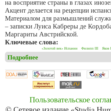
на восприятие страны в глазах иноз
Акцент делается на рецепции испан
Материалом для размышлений служи
– записки Луиса Кабреры де Кордоба
Маргариты Австрийской.
Ключевые слова:
«Золотой век» Испании
Филипп III
Яков 
Подробнее
о Шапиро Б.Л. Моду диктует испанская королева
Пользовательское согл
© Сетевое издание «Studia Huma