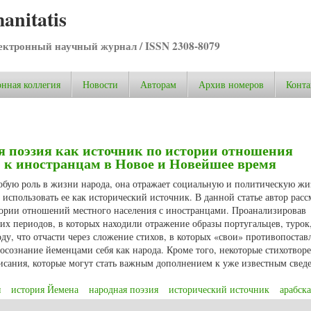
anitatis
ктронный научный журнал / ISSN 2308-8079
нная коллегия
Новости
Авторам
Архив номеров
Конта
я поэзия как источник по истории отношения
к иностранцам в Новое и Новейшее время
собую роль в жизни народа, она отражает социальную и политическую жи
 использовать ее как исторический источник. В данной статье автор расс
ории отношений местного населения с иностранцами. Проанализировав
их периодов, в которых находили отражение образы португальцев, турок
оду, что отчасти через сложение стихов, в которых «свои» противопостав
сознание йеменцами себя как народа. Кроме того, некоторые стихотвор
исания, которые могут стать важным дополнением к уже известным свед
я
история Йемена
народная поэзия
исторический источник
арабска
 поэзия как источник по истории отношения населения Южной Аравии к ин