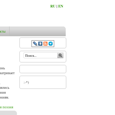
RU
|
EN
кты
Форма поиска
знь
матривает
:-*)
,
лялись
ения
ениям.
я поэзия
остранцам в Новое и Новейшее время