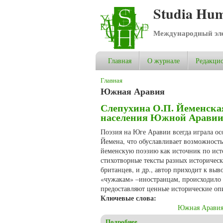
Studia Hum
Международный эле
Главная
О журнале
Редакцио
Вы здесь
Главная
Южная Аравия
Слепухина О.П. Йеменска
населения Южной Аравии 
Поэзия на Юге Аравии всегда играла о
Йемена, что обуславливает возможность
йеменскую поэзию как источник по ист
стихотворные тексты разных историческ
британцев, и др., автор приходит к выв
«чужакам» –иностранцам, происходило о
предоставляют ценные исторические оп
Ключевые слова:
Южная Арави
Подробнее
о Слепухина О.П. Йеменская