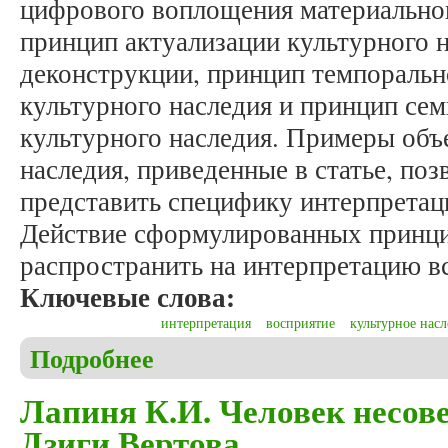
цифрового воплощения материальног
принцип актуализации культурного 
деконструкции, принцип темпоральн
культурного наследия и принцип се
культурного наследия. Примеры объ
наследия, приведенные в статье, по
представить специфику интерпретац
Действие сформулированных принц
распространить на интерпретацию вс
Ключевые слова:
интерпретация
восприятие
культурное насл
Подробнее
о Пиляк С.А. К вопросу о формировании ряда пр
Лапиня К.И. Человек несо
Дзиги Вертова