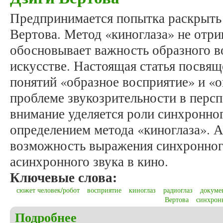
Предпринимается попытка раскрыть 
Вертова. Метод «киноглаза» не отриц
обосновывает важность образного в
искусстве. Настоящая статья посвя
понятий «образное восприятие» и «
проблеме звукозрительности в перс
внимание уделяется роли синхронного
определением метода «киноглаза». 
возможность выражения синхронного
асинхронного звука в кино.
Ключевые слова:
сюжет человек/робот
восприятие
киноглаз
радиоглаз
докуме
Вертова
синхрон
Подробнее
о Лапиня К.И. Человек несовершенный: кино Дзи