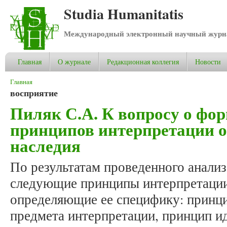
Studia Humanitatis
Международный электронный научный журнал
Главная
О журнале
Редакционная коллегия
Новости
Вы здесь
Главная
восприятие
Пиляк С.А. К вопросу о фо
принципов интерпретации о
наследия
По результатам проведенного анали
следующие принципы интерпретации 
определяющие ее специфику: принц
предмета интерпретации, принцип и