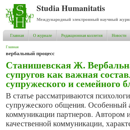
Studia Humanitatis
Международный электронный научный журнал
Главная
О журнале
Редакционная коллегия
Новости
Вы здесь
Главная
вербальный процесс
Станишевская Ж. Вербальн
супругов как важная сост
супружеского и семейного 
В статье рассматриваются психолог
супружеского общения. Особенный а
коммуникации партнеров. Автором 
качественной коммуникации, характ