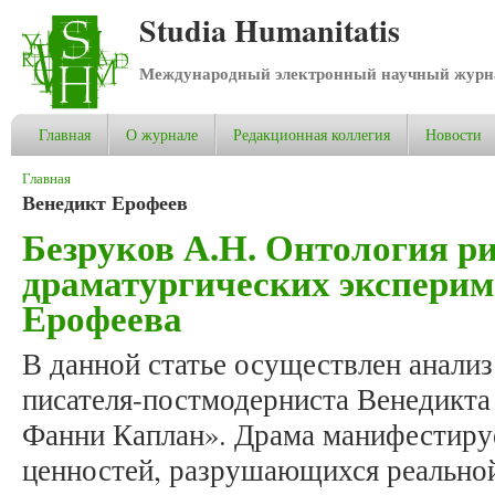
Studia Humanitatis
Международный электронный научный журнал
Главная
О журнале
Редакционная коллегия
Новости
Вы здесь
Главная
Венедикт Ерофеев
Безруков А.Н. Онтология р
драматургических эксперим
Ерофеева
В данной статье осуществлен анали
писателя-постмодерниста Венедикта
Фанни Каплан». Драма манифестиру
ценностей, разрушающихся реальной