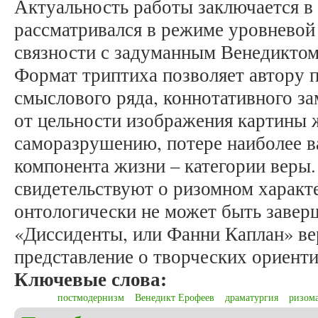
Актуальность работы заключается в 
рассматривался в режиме уровневой 
связности с задуманным Венедикто
Формат триптиха позволяет автору 
смыслового ряда, коннотативного з
от цельности изображения картины 
саморазрушению, потере наиболее в
компонента жизни – категории веры.
свидетельствуют о ризомном характ
онтологически не может быть завер
«Диссиденты, или Фанни Каплан» в
представление о творческих ориент
Ключевые слова:
постмодернизм
Венедикт Ерофеев
драматургия
ризом
о Безруков А.Н. Онтология ризомы смысла в др