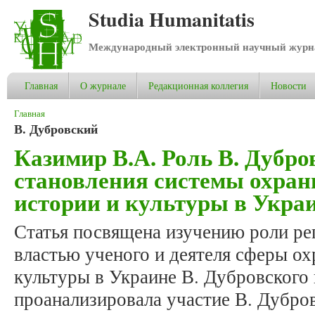
Studia Humanitatis
Международный электронный научный журнал
Главная
О журнале
Редакционная коллегия
Новости
Вы здесь
Главная
В. Дубровский
Казимир В.А. Роль В. Дубро
становления системы охра
истории и культуры в Украин
Статья посвящена изучению роли ре
властью ученого и деятеля сферы о
культуры в Украине В. Дубровского 
проанализировала участие В. Дубро