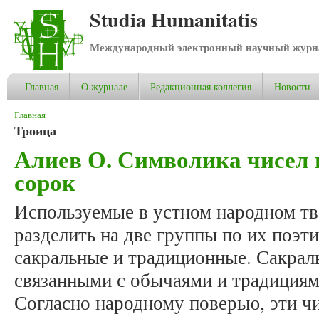
Studia Humanitatis
Международный электронный научный журнал
Главная
О журнале
Редакционная коллегия
Новости
Вы здесь
Главная
Троица
Алиев О. Символика чисел в
сорок
Используемые в устном народном тв
разделить на две группы по их поэт
сакральные и традиционные. Сакрал
связанными с обычаями и традициями
Согласно народному поверью, эти ч