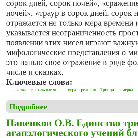
сорок дней, сорок ночей», «сражение
ночей», «траур в сорок дней, сорок 
отражается не только мера времени и
указывается неограниченность прост
появлении этих чисел играют важну
мифологические представления о ми
это нашло свое отражение в ряде фо
числе и сказках.
Ключевые слова:
сказка
сакральные числа
вера и религия
Троица
семерка
Подробнее
о Алиев О. Символика чисел в сказках: три, семь,
Павенков О.В. Единство тр
агапэлогического учений б