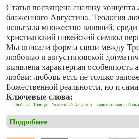
Статья посвящена анализу концепта 
блаженного Августина. Теология лю
испытала множество влияний, среди
христианский никейский символ вер
Мы описали формы связи между Тро
любовью в августиновской догматич
выявлена характерная особенность 
любви: любовь есть не только запов
Божественной реальности, но и сама
Ключевые слова:
Любовь
Троица
блаженный Августин
каритативная любовь (c
Подробнее
о Павенков О.В. Единство тринитарного и агапэ