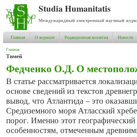
Studia Humanitatis
Международный электронный научный журнал
Главная
О журнале
Редакционная коллегия
Новости
Вы здесь
Главная
Тимей
Федченко О.Д. О местопол
В статье рассматривается локализац
основе сведений из текстов древнег
вывод, что Атлантида – это оказавш
Средиземного моря Атласский хреб
порог. Именно этот географический 
особенностям, отмеченным древним