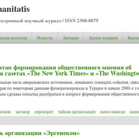
anitatis
ктронный научный журнал / ISSN 2308-8079
нная коллегия
Новости
Авторам
Архив номеров
Конта
этап формирования общественного мнения об
 газетах «The New York Times» и «The Washingto
льшая часть американских источников, начавших освещать события, связ
орая по некоторым данным функционировала в Турции в начале 2000-х го
ыла сделана попытка разобраться в вопросе формирования общественног
некон
заговор
переворот
тайная организация
панисламизм
наци
тап формирования общественного мнения об организации «Эргенекон» в газ
ть организации «Эргенекон»