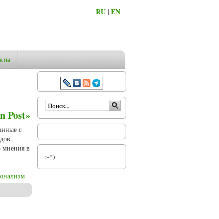
RU
|
EN
кты
Форма поиска
n Post»
анные с
дов.
о мнения в
:-*)
онализм
етах «The New York Times» и «The Washington Post»