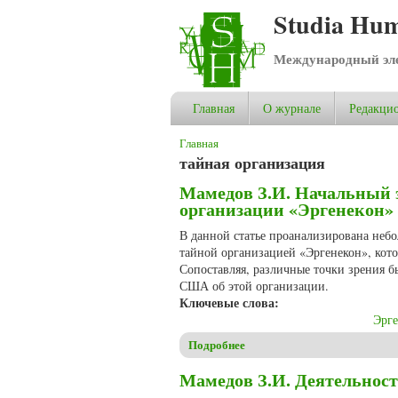
Studia Hum
Международный эле
Главная
О журнале
Редакцио
Вы здесь
Главная
тайная организация
Мамедов З.И. Начальный 
организации «Эргенекон» в
В данной статье проанализирована небо
тайной организацией «Эргенекон», кот
Сопоставляя, различные точки зрения б
США об этой организации.
Ключевые слова:
Эрге
Подробнее
о Мамедов З.И. Начальный э
Мамедов З.И. Деятельнос