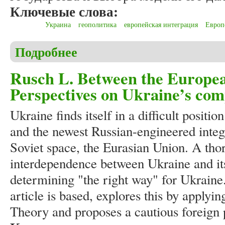
Ключевые слова:
Украина
геополитика
европейская интеграция
Европ
Подробнее
о Бостан С.И. Особенности внешней политики У
Rusch L. Between the Europea
Perspectives on Ukraine’s comp
Ukraine finds itself in a difficult posit
and the newest Russian-engineered integr
Soviet space, the Eurasian Union. A tho
interdependence between Ukraine and its 
determining "the right way" for Ukraine
article is based, explores this by appl
Theory and proposes a cautious foreign 