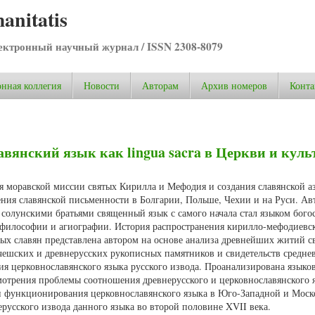
anitatis
ктронный научный журнал / ISSN 2308-8079
нная коллегия
Новости
Авторам
Архив номеров
Конта
вянский язык как lingua sacra в Церкви и куль
ия моравской миссии святых Кирилла и Мефодия и создания славянской аз
ения славянской письменности в Болгарии, Польше, Чехии и на Руси. Ав
й солунскими братьями священный язык с самого начала стал языком бог
, философии и агиографии. История распространения кирилло-мефодиевс
ых славян представлена автором на основе анализа древнейших житий с
, чешских и древнерусских рукописных памятников и свидетельств средне
ия церковнославянского языка русского извода. Проанализирована языко
мотрения проблемы соотношения древнерусского и церковнославянского 
и функционирования церковнославянского языка в Юго-Западной и Моск
ерусского извода данного языка во второй половине XVII века.