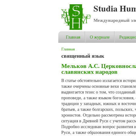
Studia Hum
Международный эле
Главная
О журнале
Редакцио
Вы здесь
Главная
священный язык
Мельков А.С. Церковносла
славянских народов
В статье обстоятельно излагается истор
также очерчены основные вехи становл
выдвигается тезис о том, что созданны
проповеди, а также языком богословия
традиции у западных, южных и восточн
братьев, а также болгарских, польских
хронистов. Отдельно рассмотрена истор
ситуация в Древней Руси с учетом расс
Подробно исследован вопрос развития 
Руси, а также образования единого общ