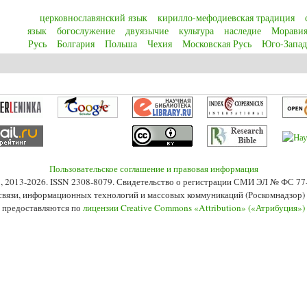
церковнославянский язык
кирилло-мефодиевская традиция
язык
богослужение
двуязычие
культура
наследие
Морави
Русь
Болгария
Польша
Чехия
Московская Русь
Юго-Запад
янский язык как lingua sacra в Церкви и культуре славянских народов
Пользовательское соглашение и правовая информация
s», 2013-2026. ISSN 2308-8079. Свидетельство о регистрации СМИ ЭЛ № ФС 7
 связи, информационных технологий и массовых коммуникаций (Роскомнадзор) 2
 предоставляются по
лицензии Creative Commons «Attribution» («Атрибуция»)