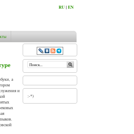
RU
|
EN
кты
Форма поиска
туре
буки, а
тором
ослужения и
:-*)
кой
вятых
вековых
вая
языков.
овской