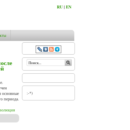
RU
|
EN
кты
Форма поиска
после
ей
е.
учен
:-*)
ы основные
о периода.
еволюция
и палехские мастера превратились в производителей сувениров