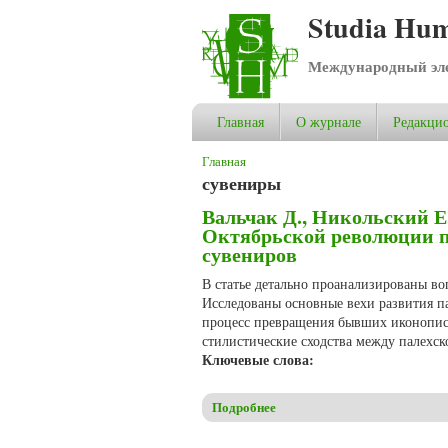
Studia Hum
Международный эле
Главная
О журнале
Редакцио
Вы здесь
Главная
сувениры
Вальчак Д., Никольский Е
Октябрьской революции п
сувениров
В статье детально проанализированы в
Исследованы основные вехи развития 
процесс превращения бывших иконопис
стилистические сходства между палехс
Ключевые слова:
Подробнее
о Вальчак Д., Никольский Е.