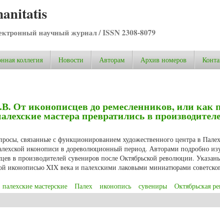
anitatis
ктронный научный журнал / ISSN 2308-8079
нная коллегия
Новости
Авторам
Архив номеров
Конта
.В. От иконописцев до ремесленников, или как 
алехские мастера превратились в производител
опросы, связанные с функционированием художественного центра в Палех
палехской иконописи в дореволюционный период. Авторами подробно из
цев в производителей сувениров после Октябрьской революции. Указан
кой иконописью XIX века и палехскими лаковыми миниатюрами советског
палехские мастерские
Палех
иконопись
сувениры
Октябрьская р
В. От иконописцев до ремесленников, или как после Октябрьской революци