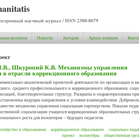
anitatis
ктронный научный журнал / ISSN 2308-8079
нная коллегия
Новости
Авторам
Архив номеров
Конта
оект
 И.В., Шкуропий К.В. Механизмы управления
 в отрасли коррекционного образования
ериментально-аналитической проектной деятельности по организации и 
сшего, среднего профессионального и коррекционного образования, соци
изаций, благотворительных структур. Раскрыты и охарактеризованы п
установлены ведущие направления и условия взаимодействия. Доброволь
 качестве механизма управления социальным партнерством. Показан педа
ачественной социализации учащихся коррекционных образовательных стр
онального роста для волонтеров – будущих педагогов.
ртнёрство в образовании
коррекционное образование
социально-педа
проект
волонтёры
общественная орг