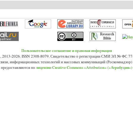
И.В., Шкуропий К.В. Механизмы управления социальным партнёрством в от
Пользовательское соглашение и правовая информация
s», 2013-2026. ISSN 2308-8079. Свидетельство о регистрации СМИ ЭЛ № ФС 7
 связи, информационных технологий и массовых коммуникаций (Роскомнадзор) 2
 предоставляются по
лицензии Creative Commons «Attribution» («Атрибуция»)