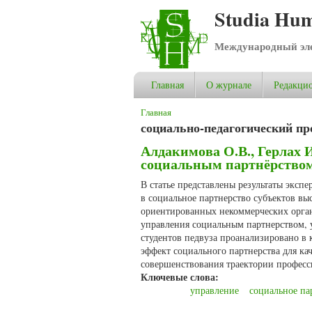
Studia Hum
Международный эле
Главная
О журнале
Редакцио
Вы здесь
Главная
социально-педагогический пр
Алдакимова О.В., Герлах
социальным партнёрством
В статье представлены результаты эксп
в социальное партнерство субъектов вы
ориентированных некоммерческих орган
управления социальным партнерством, 
студентов педвуза проанализировано в
эффект социального партнерства для к
совершенствования траектории професси
Ключевые слова:
управление
социальное па