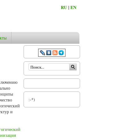
RU
|
EN
кты
Форма поиска
включению
ально
ринципы
:-*)
чество
гогический
уктур и
гогический
анизация