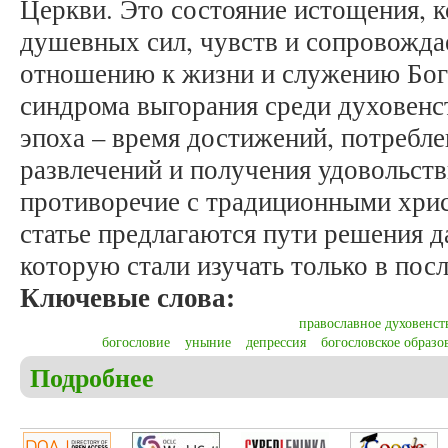
Церкви. Это состояние истощения, к
душевных сил, чувств и сопровожда
отношению к жизни и служению Бог
синдрома выгорания среди духовенс
эпоха – время достижений, потребле
развлечений и получения удовольств
противоречие с традиционными хри
статье предлагаются пути решения 
которую стали изучать только в пос
Ключевые слова:
православное духовенст
богословие
уныние
депрессия
богословское образо
Подробнее
о Никольский Е.В., Смолин А.А. Специфика эмо