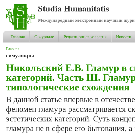
Studia Humanitatis
Международный электронный научный журнал
Главная
О журнале
Редакционная коллегия
Новости
Вы здесь
Главная
симулякры
Никольский Е.В. Гламур в с
категорий. Часть III. Гламу
типологические схождения
В данной статье впервые в отечеств
феномен гламура рассматривается с
эстетических категорий. Суть конце
гламура не в сфере его бытования, а