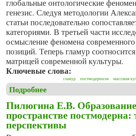
глобальные онтологические феномен
генезис. Следуя методологии Алекса
статьи последовательно сопоставляе
категориями. В третьей части иссле
осмысление феномена современного
позиций. Теперь гламур соотноситс
матрицей современной культуры.
Ключевые слова:
гламур
постмодернизм
массовая ку
Подробнее
о Никольский Е.В. Гламур в системе эстетических
Пилюгина Е.В. Образование
пространстве постмодерна: 
перспективы