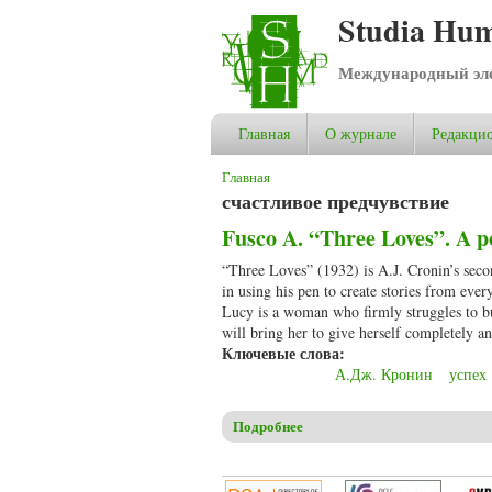
Studia Hum
Международный эле
Главная
О журнале
Редакцио
Вы здесь
Главная
счастливое предчувствие
Fusco A. “Three Loves”. A po
“Three Loves” (1932) is A.J. Cronin’s second
in using his pen to create stories from ever
Lucy is a woman who firmly struggles to bui
will bring her to give herself completely an
Ключевые слова:
А.Дж. Кронин
успех
Подробнее
о Fusco A. “Three Loves”. A po