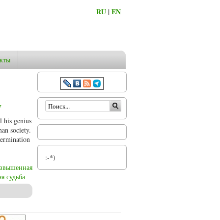
RU
|
EN
кты
Форма поиска
y
l his genius
man society.
termination
:-*)
звышенная
я судьба