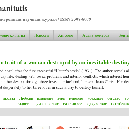
anitatis
ктронный научный журнал / ISSN 2308-8079
нная коллегия
Новости
Авторам
Архив номеров
Конта
rtrait of a woman destroyed by an inevitable destin
 novel after the first successful “Hatter’s castle” (1931). The author reveals al
yday life, dealing with social problems and interior conflicts, which interest hu
ld her destiny through three loves: her husband, her son, Jesus Christ. Her de
d desperately to her three loves in such a way to destroy herself.
провал
Любовь
владение
вера
неверие
убежище
бегство
во
радость
сумасшествие
счастливое предчувствие
неизбежна
rtrait of a woman destroyed by an inevitable destiny