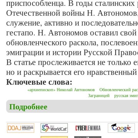
приспособленца. В годы сталинских
Отечественной войны Н. Автономов,
служение, активно и последователь
гестапо. Н. Автономов оставил свой
обновленческого раскола, послевое
эмиграции и истории Русской Право
В статье прослеживается не только е
но и раскрывается его нравственный
Ключевые слова:
«архиепископ» Николай Автономов
Обновленческий рас
Заграницей
русская эми
Подробнее
о Бочков П.В. Жизненный путь Николая Петрович
католического священника