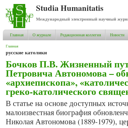
Studia Humanitatis
Международный электронный научный журнал
Главная
О журнале
Редакционная коллегия
Новости
Вы здесь
Главная
русские католики
Бочков П.В. Жизненный пу
Петровича Автономова – об
«архиепископа», «католиче
греко-католического свяще
В статье на основе доступных источ
малоизвестная биография обновленч
Николая Автономова (1889-1979), це