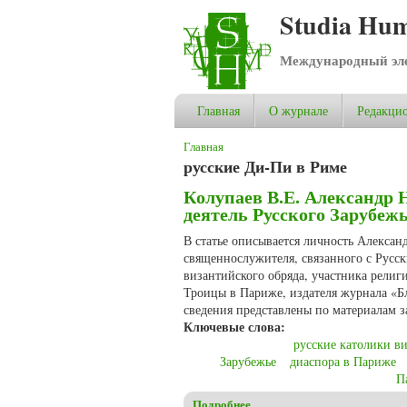
Studia Hum
Международный эле
Главная
О журнале
Редакцио
Вы здесь
Главная
русские Ди-Пи в Риме
Колупаев В.Е. Александр
деятель Русского Зарубеж
В статье описывается личность Алексан
священнослужителя, связанного с Русс
византийского обряда, участника религ
Троицы в Париже, издателя журнала «Бл
сведения представлены по материалам 
Ключевые слова:
русские католики в
Зарубежье
диаспора в Париже
П
Подробнее
о Колупаев В.Е. Александр 