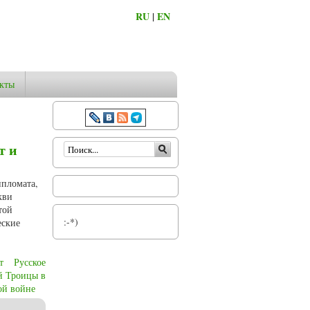
RU
|
EN
кты
Форма поиска
т и
ипломата,
кви
той
:-*)
еские
т
Русское
й Троицы в
ой войне
жья