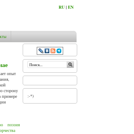
RU
|
EN
кты
Форма поиска
чае
ает опыт
ания,
кой
ую сторону
:-*)
а примере
ции
во
поэзия
орчества