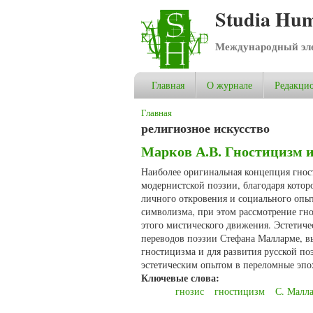
Studia Hum
Международный эле
Главная
О журнале
Редакцио
Вы здесь
Главная
религиозное искусство
Марков А.В. Гностицизм и
Наиболее оригинальная концепция гнос
модернистской поэзии, благодаря кото
личного откровения и социального опы
символизма, при этом рассмотрение гно
этого мистического движения. Эстетич
переводов поэзии Стефана Малларме, в
гностицизма и для развития русской п
эстетическим опытом в переломные эпо
Ключевые слова:
гнозис
гностицизм
С. Малл