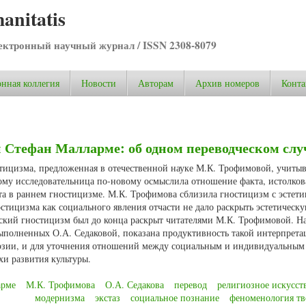
anitatis
ктронный научный журнал / ISSN 2308-8079
нная коллегия
Новости
Авторам
Архив номеров
Конта
 Стефан Малларме: об одном переводческом слу
тицизма, предложенная в отечественной науке М.К. Трофимовой, учитыв
рому исследовательница по-новому осмыслила отношение факта, истолков
та в раннем гностицизме. М.К. Трофимова сблизила гностицизм с эстети
стицизма как социального явления отчасти не дало раскрыть эстетическ
еский гностицизм был до конца раскрыт читателями М.К. Трофимовой. Н
ыполненных О.А. Седаковой, показана продуктивность такой интерпрета
оэзии, и для уточнения отношений между социальным и индивидуальным
хи развития культуры.
арме
М.К. Трофимова
О.А. Седакова
перевод
религиозное искусст
модернизма
экстаз
социальное познание
феноменология тв