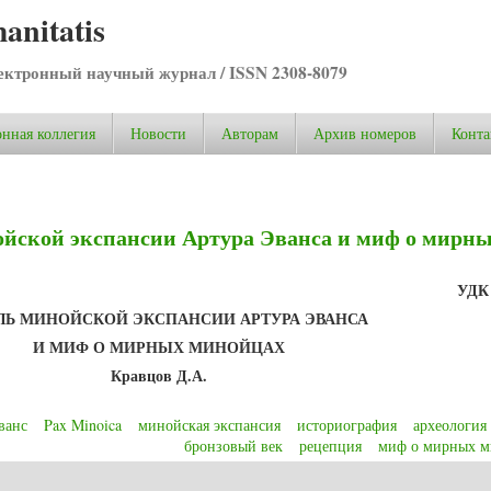
anitatis
ктронный научный журнал / ISSN 2308-8079
нная коллегия
Новости
Авторам
Архив номеров
Конта
ойской экспансии Артура Эванса и миф о мирн
УДК 
ЛЬ МИНОЙСКОЙ ЭКСПАНСИИ АРТУРА ЭВАНСА
И МИФ О МИРНЫХ МИНОЙЦАХ
Кравцов Д.А.
ванс
Pax Minoica
минойская экспансия
историография
археология
бронзовый век
рецепция
миф о мирных м
йской экспансии Артура Эванса и миф о мирных минойцах