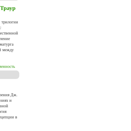
«Траур
в трилогии
с
жественной
еление
матурга
ей между
менность
рения Дж.
юзиях и
ивной
огия
ецепции в