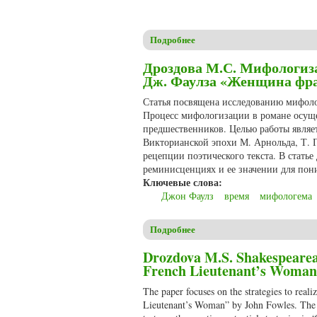
Подробнее
о Дроздова М.С. Традиция и 
Дроздова М.С. Мифологиз
Дж. Фаулза «Женщина фра
Статья посвящена исследованию мифоло
Процесс мифологизации в романе осуще
предшественников. Целью работы являе
Викторианской эпохи М. Арнольда, Т. 
рецепции поэтического текста. В стать
реминисценциях и ее значении для пон
Ключевые слова:
Джон Фаулз
время
мифологема
Подробнее
о Дроздова М.С. Мифологиза
Drozdova M.S. Shakespearean
French Lieutenant’s Woman”
The paper focuses on the strategies to real
Lieutenant’s Woman” by John Fowles. The p