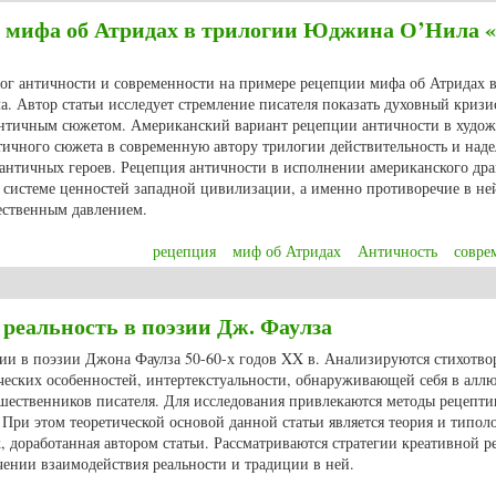
 мифа об Атридах в трилогии Юджина О’Нила 
лог античности и современности на примере рецепции мифа об Атридах 
 Автор статьи исследует стремление писателя показать духовный кризи
античным сюжетом. Американский вариант рецепции античности в худо
нтичного сюжета в современную автору трилогии действительность и над
античных героев. Рецепция античности в исполнении американского дра
в системе ценностей западной цивилизации, а именно противоречие в н
ественным давлением.
рецепция
миф об Атридах
Античность
совре
мифа об Атридах в трилогии Юджина О’Нила «Траур – участь Электры»
 реальность в поэзии Дж. Фаулза
ии в поэзии Джона Фаулза 50-60-х годов XX в. Анализируются стихотво
ческих особенностей, интертекстуальности, обнаруживающей себя в алл
ественников писателя. Для исследования привлекаются методы рецепт
 При этом теоретической основой данной статьи является теория и типол
 доработанная автором статьи. Рассматриваются стратегии креативной р
чении взаимодействия реальности и традиции в ней.