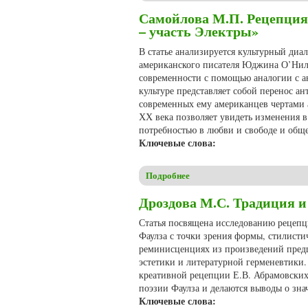
Самойлова М.П. Рецепция
– участь Электры»
В статье анализируется культурный диа
американского писателя Юджина О’Нила.
современности с помощью аналогии с 
культуре представляет собой перенос а
современных ему американцев чертами 
ХХ века позволяет увидеть изменения 
потребностью в любви и свободе и общ
Ключевые слова:
Подробнее
о Самойлова М.П. Рецепция 
Дроздова М.С. Традиция и
Статья посвящена исследованию рецепц
Фаулза с точки зрения формы, стилисти
реминисценциях из произведений предш
эстетики и литературной герменевтики.
креативной рецепции Е.В. Абрамовских,
поэзии Фаулза и делаются выводы о зна
Ключевые слова: