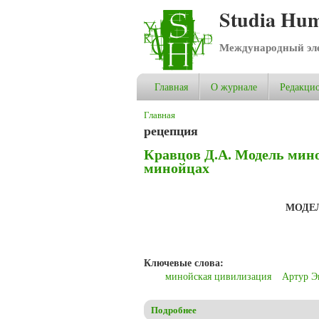
Studia Hum
Международный эле
Главная
О журнале
Редакцио
Вы здесь
Главная
рецепция
Кравцов Д.А. Модель мин
минойцах
МОДЕ
Ключевые слова:
минойская цивилизация
Артур Э
Подробнее
о Кравцов Д.А. Модель мино