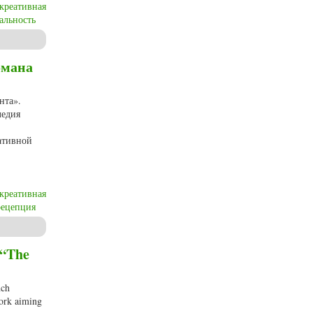
креативная
альность
омана
нта».
ледия
ативной
креативная
рецепция
французского лейтенанта»
 “The
nch
work aiming