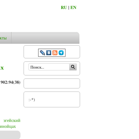
RU
|
EN
кты
Форма поиска
ых
902:94(38)
:-*)
эгейский
инойцах