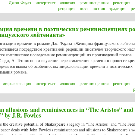
Джон Фаулз
интертекст
аллюзия
реминисценция
рецепция
рецепция
поэт
поэзия
традиция
ре
реальность в поэзии Дж. Фаулза
ация времени в поэтических реминисценциях р
нцузского лейтенанта»
гизации времени в романе Дж. Фаулза «Женщина французского лейтена
ствляется посредством креативной рецепции писателем творческого нас
тся комплексное исследование реминисценций из произведений поэтов
Гарди, А. Теннисона и изучение переосмысления времени в процессе кре
е делается вывод об особенностях мифологизации времени в поэтических
имания романа.
мифологизация
интертекст
аллюзия
реминисценция
рецепция
ция времени в поэтических реминисценциях романа Дж. Фаулза «Женщина 
 allusions and reminiscences in “The Aristos” and
 by J.R. Fowles
ize the creative potential of Shakespeare’s legacy in “The Aristos” and “The Fre
aper deals with John Fowles’s reminiscences and allusions to Shakespeare’s 