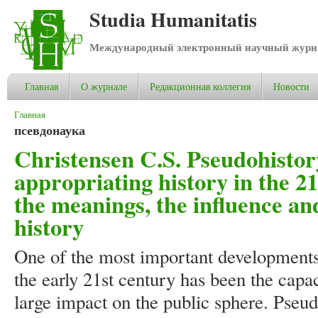
Studia Humanitatis
Международный электронный научный журнал
Главная
О журнале
Редакционная коллегия
Новости
Вы здесь
Главная
псевдонаука
Christensen C.S. Pseudohistor
appropriating history in the 21
the meanings, the influence a
history
One of the most important developments 
the early 21st century has been the capa
large impact on the public sphere. Pseu