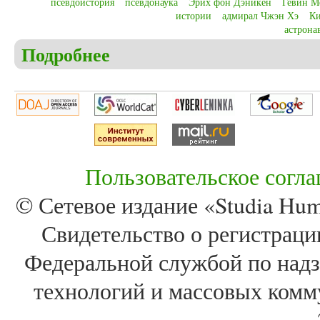
псевдоистория
псевдонаука
Эрих фон Дэникен
Гевин М
истории
адмирал Чжэн Хэ
Ки
астрона
Подробнее
о Christensen C.S. Pseudohistory or pseudoscience an
communication of history
Пользовательское согл
© Сетевое издание «Studia Huma
Свидетельство о регистра
Федеральной службой по надз
технологий и массовых комм