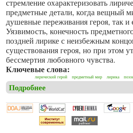
стремление охарактеризовать лириче
предметные детали, когда вещный м
душевные переживания героя, так и
Уязвимость, конечность предметного
поздней лирике с неизбежным концо
существования героя, но при этом у
бессмертия любовного чувства.
Ключевые слова:
лирический герой
предметный мир
лирика
поэз
Подробнее
о Байрамова К.А. Категории лирического героя и
Августе»): особенности взаимодействия