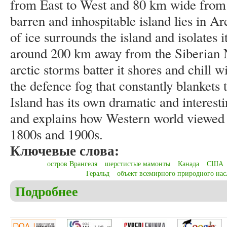
from East to West and 80 km wide from 
barren and inhospitable island lies in A
of ice surrounds the island and isolates
around 200 km away from the Siberian N
arctic storms batter it shores and chill w
the defence fog that constantly blankets
Island has its own dramatic and interesti
and explains how Western world viewed l
1800s and 1900s.
Ключевые слова:
остров Врангеля
шерстистые мамонты
Канада
США
Геральд
объект всемирного природного нас
Подробнее
о Christensen C.S. Among Russia, the USA, Canada a