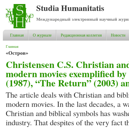
Studia Humanitatis
Международный электронный научный журнал
Главная
О журнале
Редакционная коллегия
Новости
Вы здесь
Главная
«Остров»
Christensen C.S. Christian and
modern movies exemplified by 
(1987), “The Return” (2003) a
The article deals with Christian and bib
modern movies. In the last decades, a 
Christian and biblical symbols has washe
industry. That despites of the very fact th