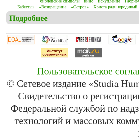
библейские символы
кино
искупление
Габриэ
Бабетты»
«Возвращение
«Остров»
Христа ради юродивый
Подробнее
о Christensen C.S. Christian and biblical symbols 
Island” (2006)
Пользовательское согл
© Сетевое издание «Studia Huma
Свидетельство о регистра
Федеральной службой по надз
технологий и массовых комм