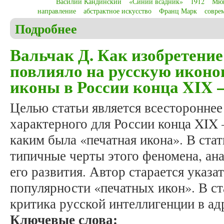
Василий Кандинский
«Синий всадник»
1912
Мю
направление
абстрактное искусство
Франц Марк
совре
Подробнее
о Christensen C.S. Wassily Kandinsky and birth of a
Вальчак Д. Как изобретени
повлияло на русскую иконо
иконы в России конца XIX –
Целью статьи является всестороннее
характерного для России конца XIX –
каким была «печатная икона». В ста
типичные черты этого феномена, ан
его развития. Автор старается указ
популярности «печатных икон». В ст
критика русской интеллигенции в ад
Ключевые слова: