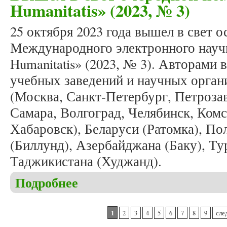
Humanitatis» (2023, № 3)
25 октября 2023 года вышел в свет 
Международного электронного научн
Humanitatis» (2023, № 3). Авторами 
учебных заведений и научных органи
(Москва, Санкт-Петербург, Петроза
Самара, Волгоград, Челябинск, Ком
Хабаровск), Беларуси (Ратомка), П
(Биллунд), Азербайджана (Баку), Т
Таджикистана (Худжанд).
Подробнее
о Вышел в свет очередной номер журнала «Studia 
Страницы
1
2
3
4
5
6
7
8
9
сле