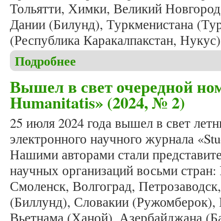
Тольятти, Химки, Великий Новгород,
Дании (Билунд), Туркменистана (Ту
(Республика Каракалпакстан, Нукус)
Подробнее
о В двенадцатую годовщину журнала «Studia Huma
Вышел в свет очередной ном
Humanitatis» (2024, № 2)
25 июля 2024 года вышел в свет ле
электронного научного журнала «Stud
Нашими авторами стали представите
научных организаций восьми стран: 
Смоленск, Волгоград, Петрозаводск,
(Биллунд), Словакии (Ружомберок),
Вьетнама (Ханой), Азербайджана (Б