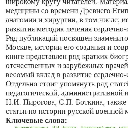
широкому кругу читателей. Матери
медицины со времени Древнего Егип
анатомии и хирургии, в том числе, и
развития методик лечения сердечно-
Ряд публикаций посвящен знаменит
Москве, истории его создания и со
книге представлен ряд кратких био
отечественных и зарубежных врачей
весомый вклад в развитие сердечно-
Отдельно стоит упомянуть рад стате
педагогической, административной 
Н.И. Пирогова, С.П. Боткина, также
статьи по истории русской военной 
Ключевые слова:
история медицины
Н.И. Пирогов
Пироговский центр
серд