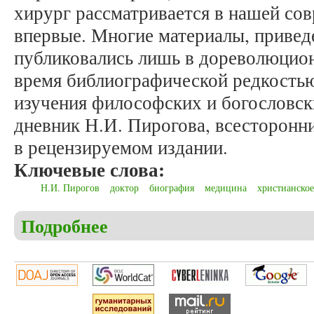
хирург рассматривается в нашей сов
впервые. Многие материалы, приведе
публиковались лишь в дореволюцион
время библиографической редкость
изучения философских и богословски
дневник Н.И. Пирогова, всесторонни
в рецензируемом издании.
Ключевые слова:
Н.И. Пирогов
доктор
биография
медицина
христианско
Подробнее
о Белоногова Ю.И. Рецензия на книгу: Праведны
мыслитель (материалы к канонизации)