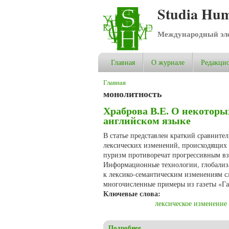
Studia Hum
Международный эле
Главная
О журнале
Редакцио
Вы здесь
Главная
монолитность
Храброва В.Е. О некоторы
английском языке
В статье представлен краткий сравните
лексических изменений, происходящих 
пуризм противоречат прогрессивным в
Информационные технологии, глобализа
к лексико-семантическим изменениям сл
многочисленные примеры из газеты «Гар
Ключевые слова:
лексическое изменение
Подробнее
о Храброва В.Е. О некоторы