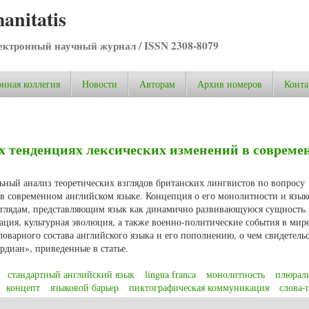
anitatis
ктронный научный журнал / ISSN 2308-8079
нная коллегия
Новости
Авторам
Архив номеров
Конта
х тенденциях лексических изменений в совреме
льный анализ теоретических взглядов британских лингвистов по вопросу
в современном английском языке. Концепция о его монолитности и язы
зглядам, представляющим язык как динамично развивающуюся сущность.
ция, культурная эволюция, а также военно-политические события в мир
оварного состава английского языка и его пополнению, о чем свидетель
диан», приведенные в статье.
стандартный английский язык
lingua franca
монолитность
плюрал
концепт
языковой барьер
пиктографическая коммуникация
слова-
х тенденциях лексических изменений в современном английском языке