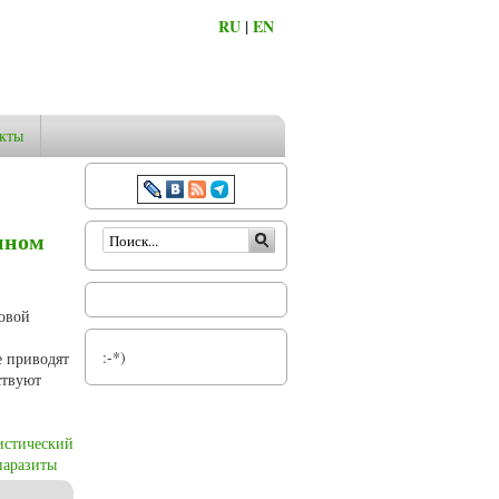
RU
|
EN
кты
Форма поиска
нном
ковой
:-*)
е приводят
ствуют
истический
паразиты