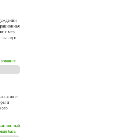
ссуждений
грационная
ских мер
 вывод о
ирование
азвития и
оры и
ного
грационный
вая база