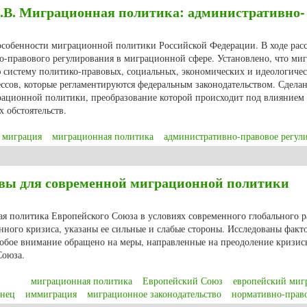
Н.В. Миграционная политика: административно-
 особенности миграционной политики Российской Федерации. В ходе ра
о-правового регулирования в миграционной сфере. Установлено, что ми
ю систему политико-правовых, социальных, экономических и идеологиче
сов, которые регламентируются федеральным законодательством. Сделан
ационной политики, преобразование которой происходит под влиянием
 обстоятельств.
миграция
миграционная политика
административно-правовое регул
Н.В. Миграционная политика: административно-правовой аспект
вы для современной миграционной политики
ая политика Европейского Союза в условиях современного глобального р
ного кризиса, указаны ее сильные и слабые стороны. Исследованы факт
бое внимание обращено на меры, направленные на преодоление кризис
Союза.
миграционная политика
Европейский Союз
европейский ми
енец
иммиграция
миграционное законодательство
нормативно-право