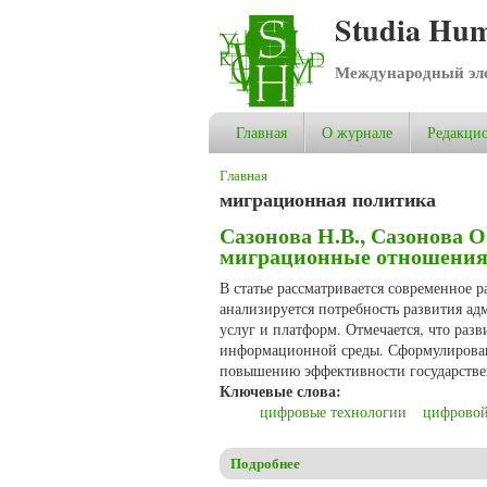
Studia Hum
Международный эле
Главная
О журнале
Редакцио
Вы здесь
Главная
миграционная политика
Сазонова Н.В., Сазонова 
миграционные отношени
В статье рассматривается современное
анализируется потребность развития а
услуг и платформ. Отмечается, что раз
информационной среды. Сформулирован 
повышению эффективности государстве
Ключевые слова:
цифровые технологии
цифровой
Подробнее
о Сазонова Н.В., Сазонова 