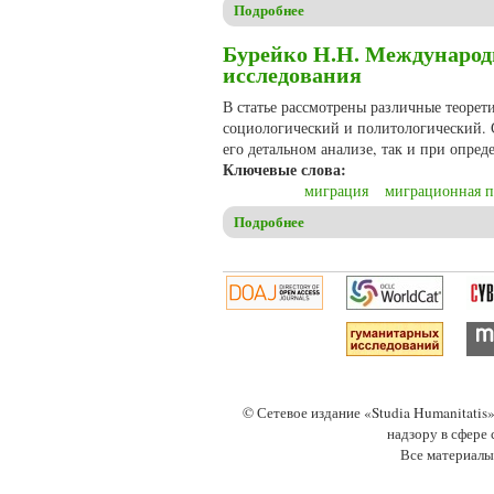
Подробнее
о Малыха М.И. Новые вызов
Бурейко Н.Н. Международ
исследования
В статье рассмотрены различные теоре
социологический и политологический. 
его детальном анализе, так и при опре
Ключевые слова:
миграция
миграционная п
Подробнее
о Бурейко Н.Н. Международ
© Сетевое издание «Studia Humanitati
надзору в сфере
Все материалы