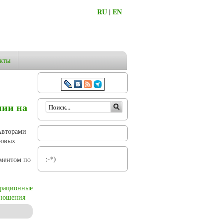
RU
|
EN
кты
Форма поиска
нии на
Авторами
ровых
:-*)
ументом по
рационные
ношения
ения