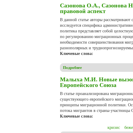
Сазонова О.А., Сазонова 
правовой аспект
В данной статье авторы рассматривают
исследуется специфика административн
политика представляет собой целостну
по регулированию миграционных процес
необходимости совершенствования мигр
разнополярных и труднопрогнозируемых
Ключевые слова:
Подробнее
о Сазонова О.А., Сазонова 
Малыха М.И. Новые вызо
Европейского Союза
В статье проанализирована миграционн
существующего европейского миграцион
принципы миграционной политики. Осо
потока мигрантов в страны-участницы 
Ключевые слова:
кризис
беж