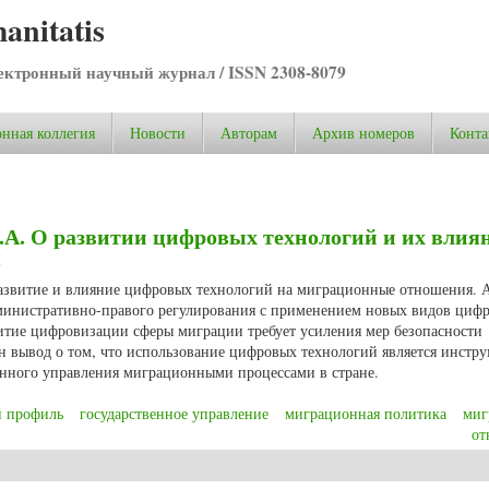
anitatis
ктронный научный журнал / ISSN 2308-8079
нная коллегия
Новости
Авторам
Архив номеров
Конта
О.А. О развитии цифровых технологий и их влия
я
 развитие и влияние цифровых технологий на миграционные отношения. 
дминистративно-правого регулирования с применением новых видов циф
витие цифровизации сферы миграции требует усиления мер безопасности
вывод о том, что использование цифровых технологий является инстр
нного управления миграционными процессами в стране.
 профиль
государственное управление
миграционная политика
миг
от
О.А. О развитии цифровых технологий и их влиянии на миграционные отнош