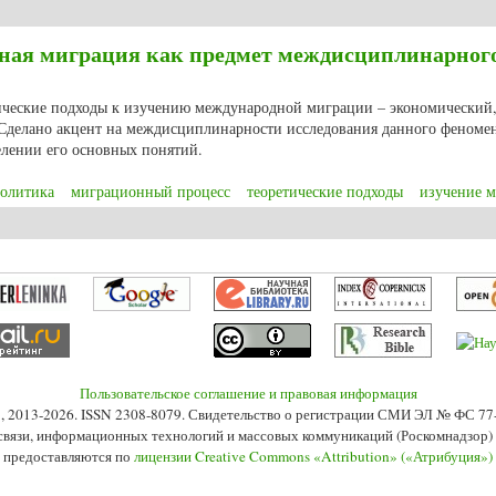
ы для современной миграционной политики Европейского Союза
ная миграция как предмет междисциплинарног
тические подходы к изучению международной миграции – экономический
Сделано акцент на междисциплинарности исследования данного феномен
делении его основных понятий.
олитика
миграционный процесс
теоретические подходы
изучение 
ная миграция как предмет междисциплинарного исследования
Пользовательское соглашение и правовая информация
s», 2013-2026. ISSN 2308-8079. Свидетельство о регистрации СМИ ЭЛ № ФС 7
 связи, информационных технологий и массовых коммуникаций (Роскомнадзор) 2
 предоставляются по
лицензии Creative Commons «Attribution» («Атрибуция»)