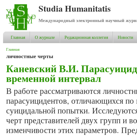
Studia Humanitatis
Международный электронный научный журнал
Главная
О журнале
Редакционная коллегия
Новости
Вы здесь
Главная
личностные черты
Каневский В.И. Парасуицид
временной интервал
В работе рассматриваются личностн
парасуицидентов, отличающихся по
суицидальной попытки. Исследуютс
черт представителей двух групп и в
изменчивости этих параметров. Пред