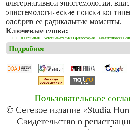
альтернативной эпистемологии, впи
эпистемологические поиски контин
одобрив ее радикальные моменты.
Ключевые слова:
С.С. Аверинцев
континентальная философия
аналитическая ф
Подробнее
о Марков А.В. Пути проблем: С.С. Аверинцев ме
Пользовательское согл
© Сетевое издание «Studia Huma
Свидетельство о регистра