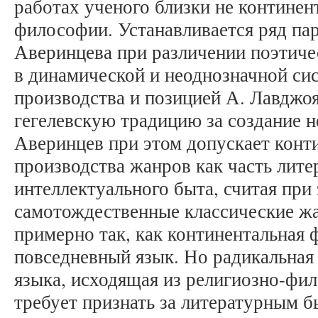
работах ученого близки не континен
философии. Устанавливается ряд па
Аверинцева при различении поэтиче
в динамической и неоднозначной си
производства и позицией А. Лавджо
гегелевскую традицию за создание 
Аверинцев при этом допускает кон
производства жанров как часть лите
интеллектуального быта, считая при 
самотождественные классические ж
примерно так, как континентальная
повседневный язык. Но радикальная
языка, исходящая из религиозно-фи
требует признать за литературным 