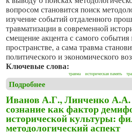
к выводу о поисках методологическ
вопросом становится поиск методол
изучение событий отдаленного прош
травматизации в современной истор
смещение акцента с самого события 
пространстве, а сама травма станов
политического и экономического воз
Ключевые слова:
травма
историческая память
тр
Подробнее
о Аникин Д.А. Травматизация прошлого: методол
Иванов А.Г., Линченко А.А.
сознание как фактор демиф
исторической культуры: фи
методологический аспект