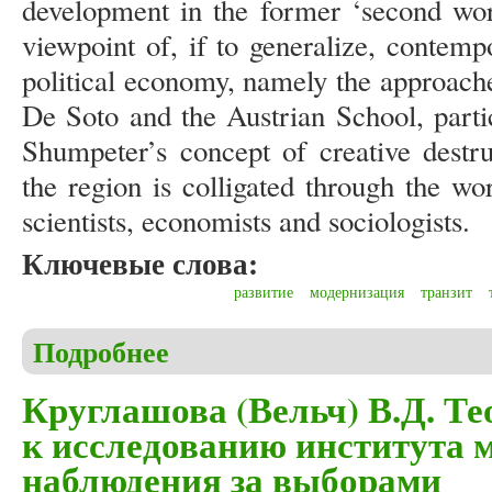
development in the former ‘second wor
viewpoint of, if to generalize, contempor
political economy, namely the approac
De Soto and the Austrian School, partic
Shumpeter’s concept of creative destru
the region is colligated through the wo
scientists, economists and sociologists.
Ключевые слова:
развитие
модернизация
транзит
Подробнее
о Mykhaylenko M.V. The puzzle of transit: the insti
Круглашова (Вельч) В.Д. Т
к исследованию института 
наблюдения за выборами