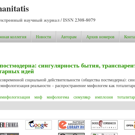
anitatis
ктронный научный журнал / ISSN 2308-8079
нная коллегия
Новости
Авторам
Архив номеров
Конта
постмодерна: сингулярность бытия, транспарен
итарных идей
 современной социальной действительности (общества постмодерна): син
нмифологизация реальности – распространение мифологем как тоталитар
нмифологизация
миф
мифологема
симулякр
имплозия
тоталитар
постмодерна: сингулярность бытия, транспарентность сознания и вирусы т