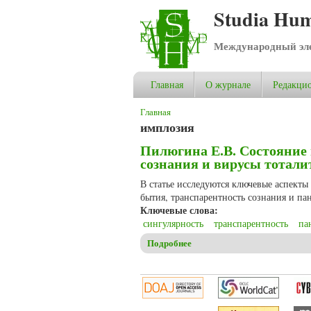
Studia Hum
Международный эле
Главная
О журнале
Редакцио
Вы здесь
Главная
имплозия
Пилюгина Е.В. Состояние 
сознания и вирусы тотал
В статье исследуются ключевые аспекты
бытия, транспарентность сознания и па
Ключевые слова:
сингулярность
транспарентность
па
Подробнее
о Пилюгина Е.В. Состояние 