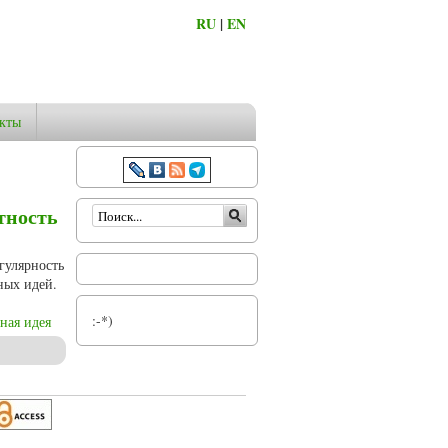
RU
|
EN
кты
Форма поиска
тность
гулярность
ных идей.
:-*)
ная идея
оталитарных идей